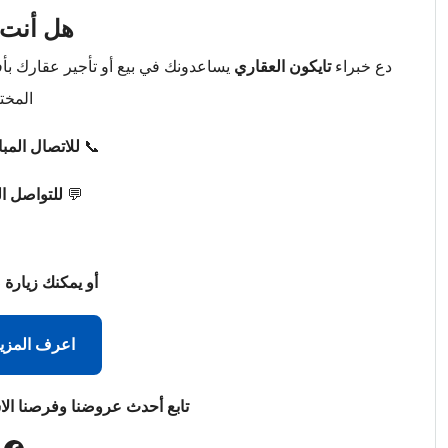
هل أنت 
دع خبراء
تايكون العقاري
يساعدونك في بيع أو تأجير عقارك ب
المخت
📞
للاتصال المب
💬
للتواصل ا
أو يمكنك زيارة 
اعرف المزي
تابع أحدث عروضنا وفرصنا الا