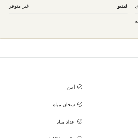
ي
فيديو
غير متوفر
ه
أمن
سخان مياه
عداد مياه