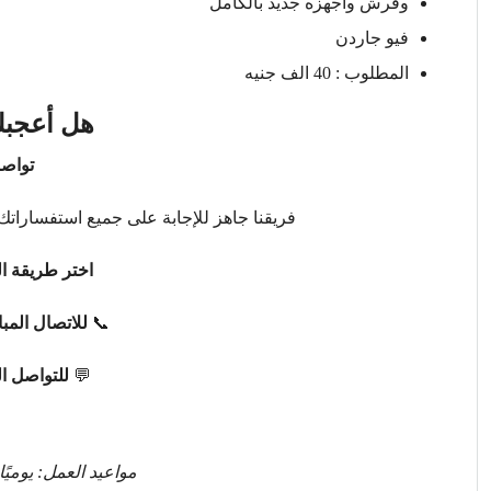
وفرش واجهزه جديد بالكامل
فيو جاردن
المطلوب : 40 الف جنيه
هل أعجبك
تواصل
فريقنا جاهز للإجابة على جميع استفساراتك 
اختر طريقة ال
📞
للاتصال المب
💬
للتواصل ا
مواعيد العمل: يوميًا من 9 صباحًا حتى 