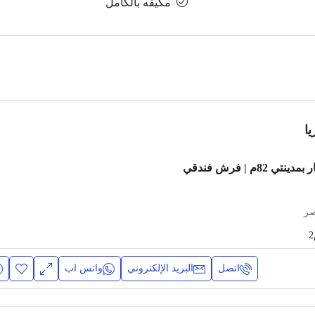
مكيفه بالكامل
ا
شقة مفروشة للإيجار بمدينتي 82م | فرش فندقي
صر
اتصل
البريد الإلكتروني
واتس اب