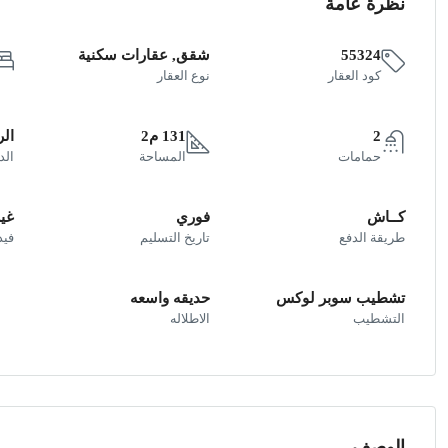
نظرة عامة
55324
شقق, عقارات سكنية
كود العقار
نوع العقار
2
131 م2
الر
حمامات
المساحة
الد
كــاش
فوري
غير
طريقة الدفع
تاريخ التسليم
فيد
تشطيب سوبر لوكس
حديقه واسعه
التشطيب
الاطلاله
الوصف