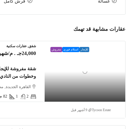
غسالة
فرش كامل
عقارات مشابهة قد تهمك
شقق, عقارات سكنية
للإيجار
استلام فوري
مفروش
24,000جـ . م
/شهري
وخطوات من النادي
القاهرة الجديدة, م
2
1
82
م2
Tycoon Estate