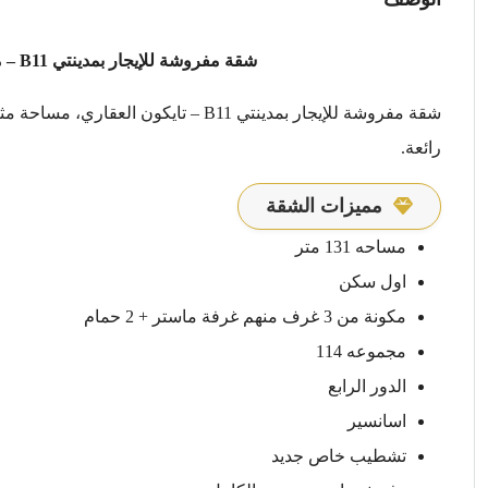
شقة مفروشة للإيجار بمدينتي B11 – موقع مميز وتشطيب فاخر – تايكون العقاري
رائعة.
مميزات الشقة
مساحه 131 متر
اول سكن
مكونة من 3 غرف منهم غرفة ماستر + 2 حمام
مجموعه 114
الدور الرابع
اسانسير
تشطيب خاص جديد