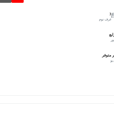
3
غرف نوم
ابع
ور
 متوفر
يو