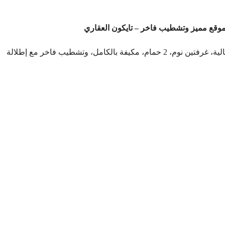
شقة مفروشة للإيجار بمدينتي B11 – تايكون العقاري، مساحة مثالية، غرفتين نوم، 2 حمام، مكيفة بالكامل، وتشطيب فاخر مع إطلالة