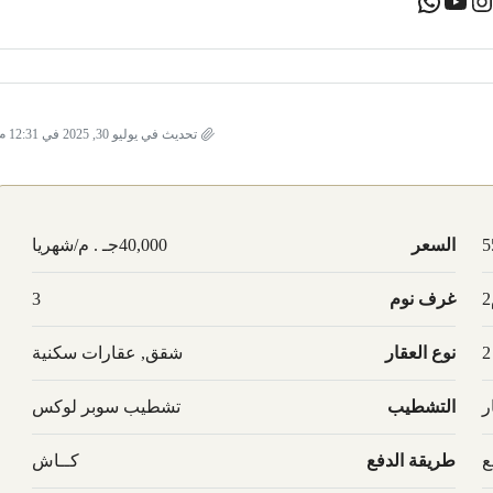
تحديث في يوليو 30, 2025 في 12:31 م
5
السعر
40,000جـ . م/شهريا
غرف نوم
3
2
نوع العقار
شقق, عقارات سكنية
ر
التشطيب
تشطيب سوبر لوكس
ع
طريقة الدفع
كــاش