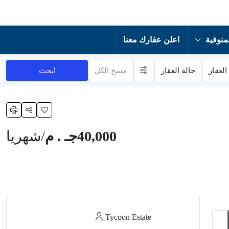
منوفية
اعلن عقارك معنا
العقار
حالة العقار
مسح الكل
ابحث
40,000جـ . م
/شهريا
Tycoon Estate