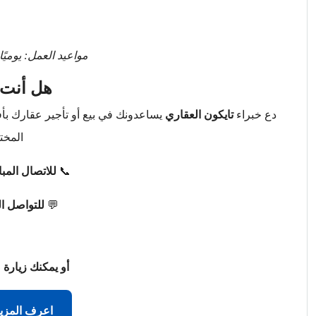
مواعيد العمل: يوميًا من 9 صباحًا حتى 
هل أنت 
دع خبراء
تايكون العقاري
يساعدونك في بيع أو تأجير عقارك ب
المخت
📞
للاتصال المب
💬
للتواصل ا
أو يمكنك زيارة 
اعرف المزي