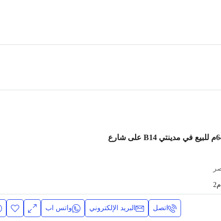
شقة 136م بحديقة 64م للبيع في مدينتي B14 على شارع
صر
م2
اتصل
البريد الإلكتروني
واتس اب