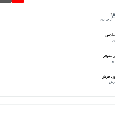
3
غرف نوم
سادس
ور
 متوفر
يو
ون فرش
فرش