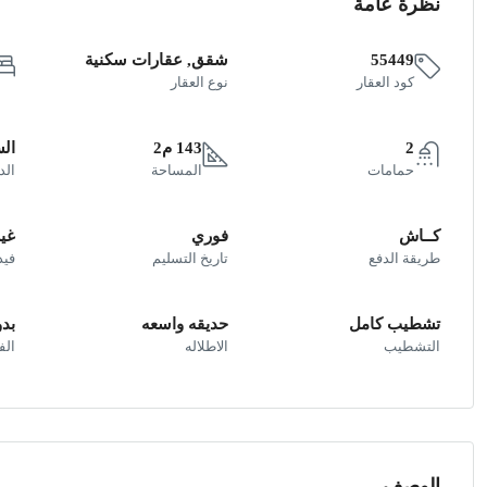
نظرة عامة
55449
شقق, عقارات سكنية
كود العقار
نوع العقار
2
143 م2
ال
حمامات
المساحة
الد
كــاش
فوري
غير
طريقة الدفع
تاريخ التسليم
فيد
تشطيب كامل
حديقه واسعه
بد
التشطيب
الاطلاله
ال
الوصف