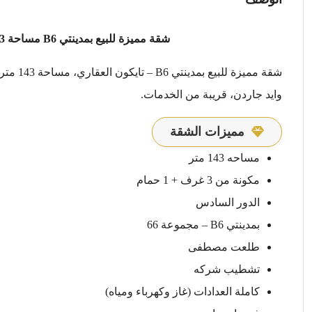
شقة مميزة للبيع بمدينتي B6 مساحة 143 متر – إطلالة وايد جاردن – تايكون العقاري
وايد جاردن، قريبة من الخدمات.
مميزات الشقة
مساحه 143 متر
مكونة من 3 غرف + 1 حمام
الدور السادس
بمدينتي B6 – مجموعة 66
طلعت مصطفى
تشطيب شركه
كاملة العدادات (غاز وكهرباء ومياه)