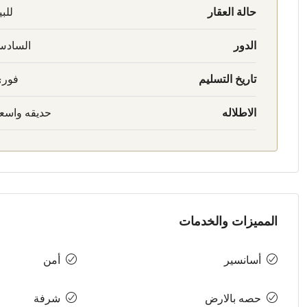
حالة العقار
للبي
الدور
الساد
تاريخ التسليم
فور
الاطلاله
حديقه واسع
المميزات والخدمات
أسانسير
أمن
حصه بالارض
شرفة