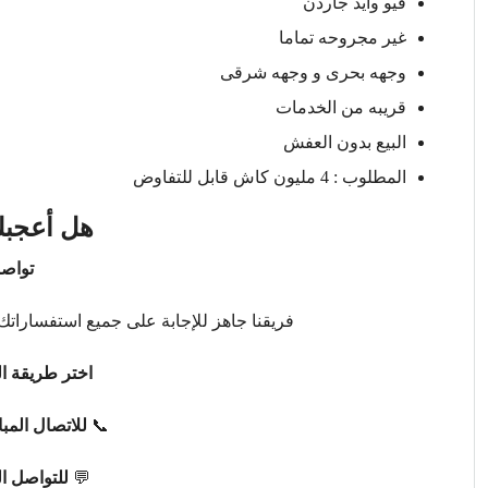
فيو وايد جاردن
غير مجروحه تماما
وجهه بحرى و وجهه شرقى
قريبه من الخدمات
البيع بدون العفش
المطلوب : 4 مليون كاش قابل للتفاوض
هل أعجبك
تواصل
فريقنا جاهز للإجابة على جميع استفساراتك 
اختر طريقة ال
📞
للاتصال المب
💬
للتواصل ا