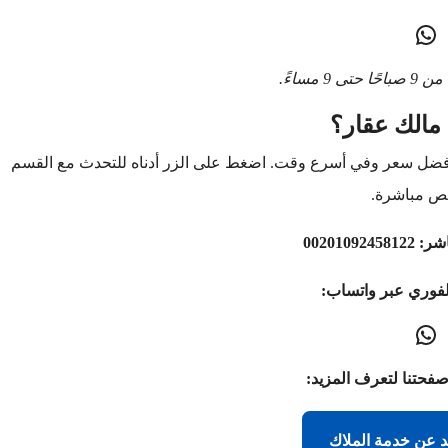
9 مساءً.
مالك عقار؟
أفضل سعر وفي أسرع وقت. اضغط على الزر أدناه للتحدث مع القسم
ص مباشرة.
اشر:
00201092458122
لفوري عبر واتساب:
صفحتنا لتعرف المزيد:
د عن خدمة الملاك