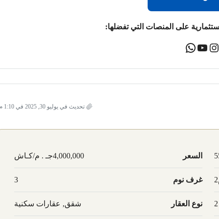
ستثمارية على المنصات التي تفضلها:
تحديث في يوليو 30, 2025 في 1:10 م
5
السعر
4,000,000جـ . م/كـاش
غرف نوم
3
2
نوع العقار
شقق, عقارات سكنية