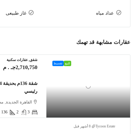
عداد مياه
غاز طبيعى
عقارات مشابهة قد تهمك
شقق, عقارات سكنية
للبيع
تقسيط
2,710,750جـ . م
رئيسي
القاهرة الجديدة, م
136
2
3
Tycoon Estate