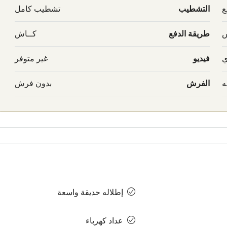
ع
التشطيب
تشطيب كامل
س
طريقة الدفع
كــاش
ي
فيديو
غير متوفر
ه
الفرش
بدون فرش
إطلاله حديقة واسعة
عداد كهرباء