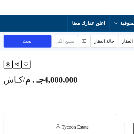
منوفية
اعلن عقارك معنا
العقار
حالة العقار
مسح الكل
ابحث
4,000,000جـ . م
/كـاش
Tycoon Estate