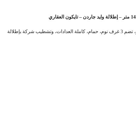
شقة مميزة للبيع بمدينتي B6 – تايكون العقاري، مساحة 143 متر، تضم 3 غرف نوم، حمام، كاملة العدادات، وتشطيب شركة بإطلالة