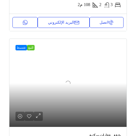
3
2
108
م2
اتصل
البريد الإلكتروني
للبيع
تقسيط
شقق, عقارات سكنية