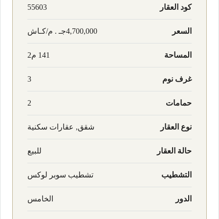
كود العقار
55603
السعر
4,700,000جـ . م/كـاش
المساحة
141 م2
غرف نوم
3
حمامات
2
نوع العقار
شقق, عقارات سكنية
حالة العقار
للبيع
التشطيب
تشطيب سوبر لوكس
الدور
الخامس