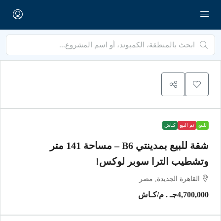
للبيع
تم البيع
كـاش
شقة للبيع بمدينتي B6 – مساحة 141 متر
وتشطيب الترا سوبر لوكس!
القاهرة الجديدة, مصر
4,700,000جـ . م
/كـاش