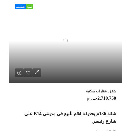
للبيع
تقسيط
شقق, عقارات سكنية
2,710,750جـ . م
شقة 136م بحديقة 64م للبيع في مدينتي B14 على
شارع رئيسي