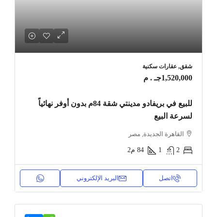
شقق, عقارات سكنية
1,520,000جـ . م
للبيع في بريفادو مدينتي شقة 84م بدون أوفر نهائياً
لسرعة البيع
القاهرة الجديدة, مصر
2
1
84
م2
اتصل
البريد الإلكتروني