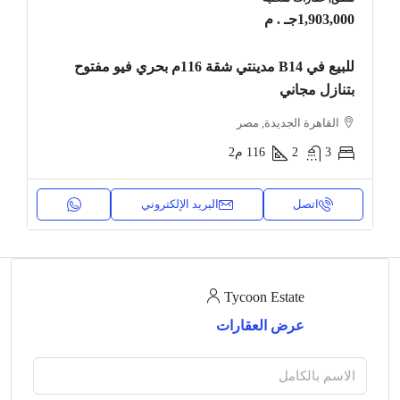
1,903,000جـ . م
للبيع في B14 مدينتي شقة 116م بحري فيو مفتوح
بتنازل مجاني
القاهرة الجديدة, مصر
3
2
116
م2
اتصل
البريد الإلكتروني
Tycoon Estate
عرض العقارات