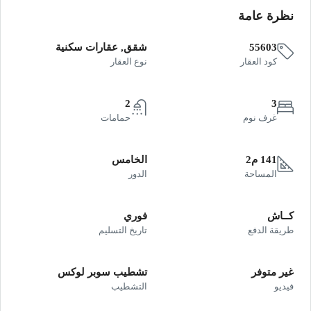
نظرة عامة
55603
شقق, عقارات سكنية
كود العقار
نوع العقار
2
3
غرف نوم
حمامات
141 م2
الخامس
المساحة
الدور
كــاش
فوري
طريقة الدفع
تاريخ التسليم
غير متوفر
تشطيب سوبر لوكس
فيديو
التشطيب