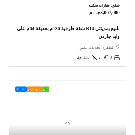
شقق, عقارات سكنية
3,007,000جـ . م
للبيع بمدينتي B14 شقة طرفية 136م بحديقة 64م على
وايد جاردن
القاهرة الجديدة, مصر
3
2
136
م2
للبيع
بدون اوفر
تقسيط