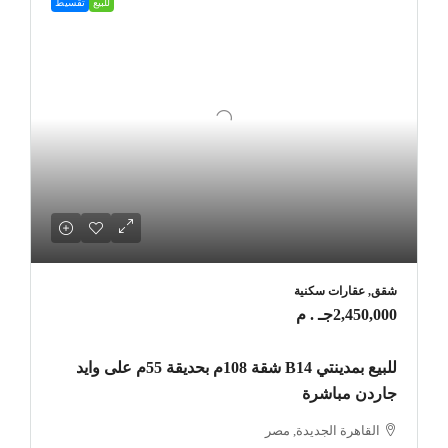
للبيع
تقسيط
شقق, عقارات سكنية
2,450,000جـ . م
للبيع بمدينتي B14 شقة 108م بحديقة 55م على وايد
جاردن مباشرة
القاهرة الجديدة, مصر