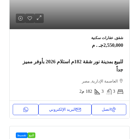
شقق, عقارات سكنية
2,550,000جـ . م
للبيع بمدينة نور شقة 182م استلام 2026 بأوفر مميز
جداً
العاصمة الإدارية, مصر
3
3
182
م2
اتصل
البريد الإلكتروني
للبيع
تقسيط