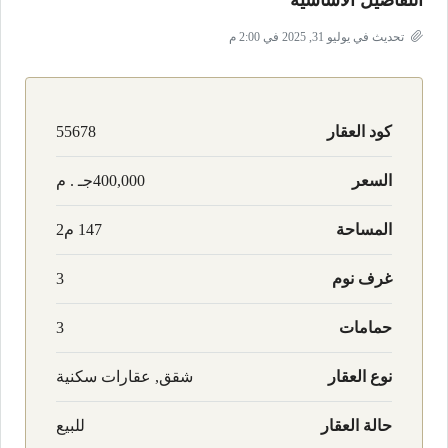
التفاصيل الأساسية
تحديث في يوليو 31, 2025 في 2:00 م
كود العقار
55678
السعر
400,000جـ . م
المساحة
147 م2
غرف نوم
3
حمامات
3
نوع العقار
شقق, عقارات سكنية
حالة العقار
للبيع