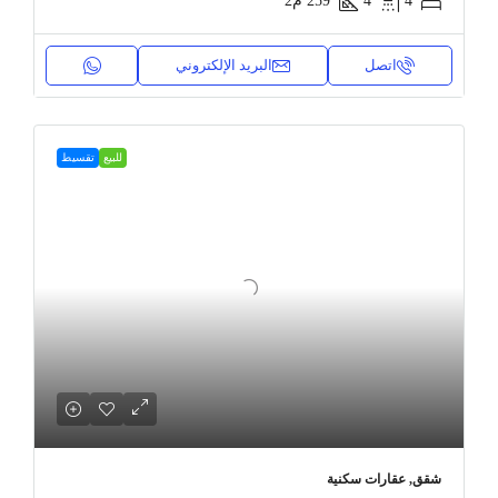
4
4
259
م2
اتصل
البريد الإلكتروني
للبيع
تقسيط
شقق, عقارات سكنية