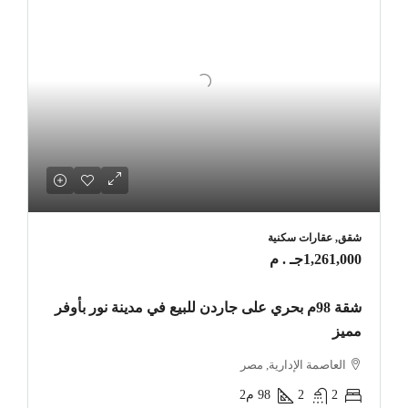
شقق, عقارات سكنية
1,261,000جـ . م
شقة 98م بحري على جاردن للبيع في مدينة نور بأوفر
مميز
العاصمة الإدارية, مصر
2
2
98
م2