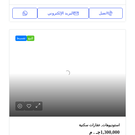
اتصل
البريد الإلكتروني
للبيع
تقسيط
استوديوهات, عقارات سكنية
1,300,000جـ . م