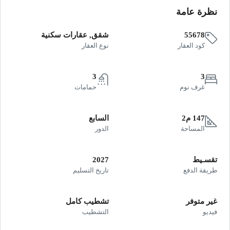
نظرة عامة
55678
شقق, عقارات سكنية
كود العقار
نوع العقار
3
3
غرف نوم
حمامات
147 م2
السابع
المساحة
الدور
تقسـيط
2027
طريقة الدفع
تاريخ التسليم
غير متوفر
تشطيب كامل
فيديو
التشطيب