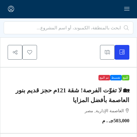
للبيع
تقسيط
تم البيع
🏡 لا تفوّت الفرصة! شقة 121م حجز قديم بنور
العاصمة بأفضل المزايا
العاصمة الإدارية, مصر
503,000جـ . م