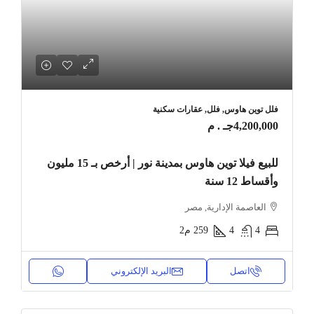
فلل توين هاوس, فلل, عقارات سكنية
4,200,000جـ . م
للبيع فيلا توين هاوس بمدينة نور | أرخص بـ 15 مليون
وأقساط 12 سنة
العاصمة الإدارية, مصر
4
4
259
م2
اتصل
البريد الإلكتروني