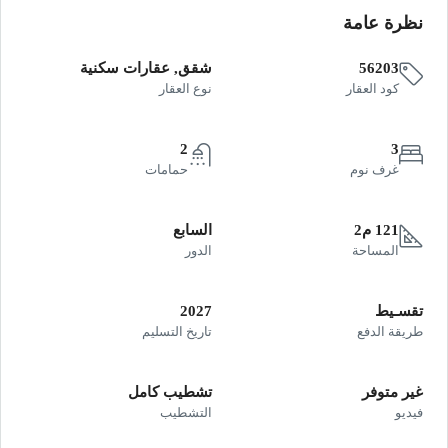
نظرة عامة
56203
شقق, عقارات سكنية
كود العقار
نوع العقار
2
3
غرف نوم
حمامات
121 م2
السابع
المساحة
الدور
تقسـيط
2027
طريقة الدفع
تاريخ التسليم
غير متوفر
تشطيب كامل
فيديو
التشطيب