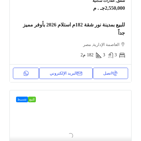
شقق, عقارات سكنية
2,550,000جـ . م
للبيع بمدينة نور شقة 182م استلام 2026 بأوفر مميز
جداً
العاصمة الإدارية, مصر
3
3
182
م2
اتصل
البريد الإلكتروني
للبيع
تقسيط