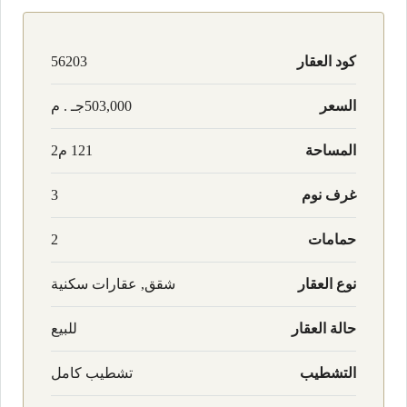
كود العقار
56203
السعر
503,000جـ . م
المساحة
121 م2
غرف نوم
3
حمامات
2
نوع العقار
شقق, عقارات سكنية
حالة العقار
للبيع
التشطيب
تشطيب كامل