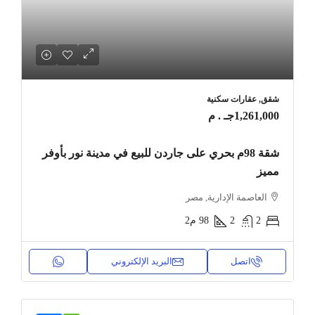
شقق, عقارات سكنية
1,261,000جـ . م
شقة 98م بحري على جاردن للبيع في مدينة نور بأوفر
مميز
العاصمة الإدارية, مصر
2
2
98
م2
اتصل
البريد الإلكتروني