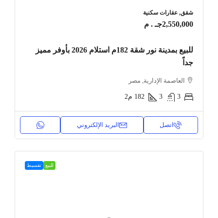
شقق, عقارات سكنية
2,550,000جـ . م
للبيع بمدينة نور شقة 182م استلام 2026 بأوفر مميز
جداً
العاصمة الإدارية, مصر
3
3
182
م2
اتصل
البريد الإلكتروني
للبيع
تقسيط