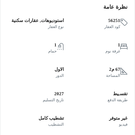
نظرة عامة
56251
استوديوهات, عقارات سكنية
كود العقار
نوع العقار
1
1
غرفة نوم
حمام
67 م2
الاول
المساحة
الدور
تقسـيط
2027
طريقة الدفع
تاريخ التسليم
غير متوفر
تشطيب كامل
فيديو
التشطيب