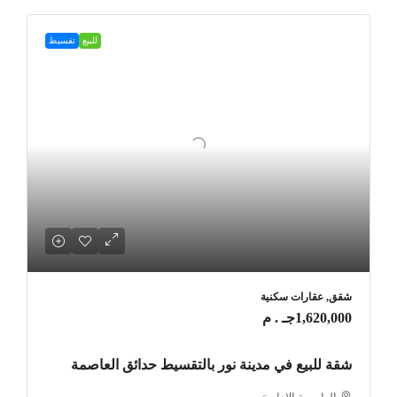
للبيع
تقسيط
شقق, عقارات سكنية
1,620,000جـ . م
شقة للبيع في مدينة نور بالتقسيط حدائق العاصمة