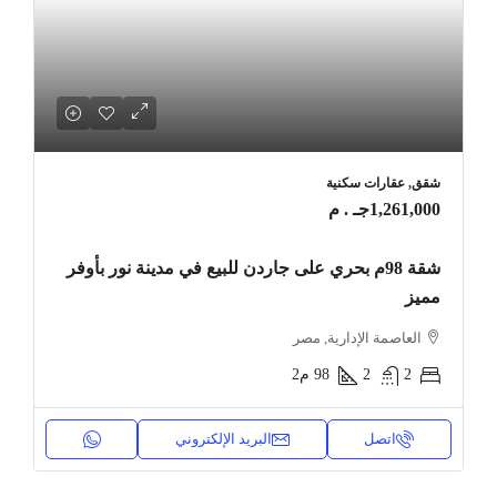
شقق, عقارات سكنية
1,261,000جـ . م
شقة 98م بحري على جاردن للبيع في مدينة نور بأوفر
مميز
العاصمة الإدارية, مصر
2
2
98
م2
اتصل
البريد الإلكتروني