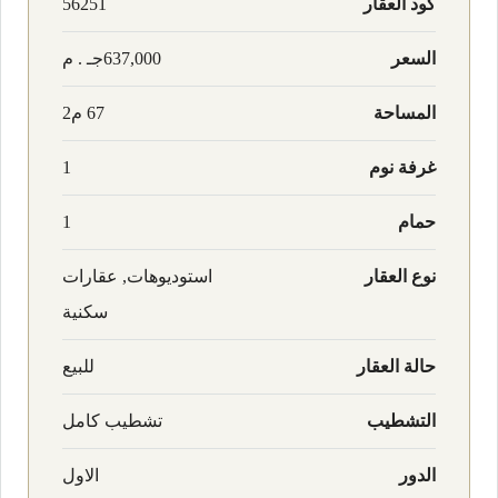
كود العقار
56251
السعر
637,000جـ . م
المساحة
67 م2
غرفة نوم
1
حمام
1
نوع العقار
استوديوهات, عقارات
سكنية
حالة العقار
للبيع
التشطيب
تشطيب كامل
الدور
الاول