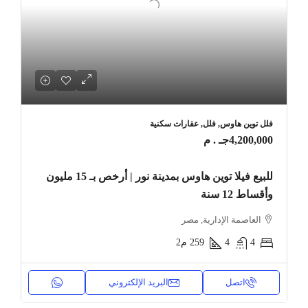
فلل توين هاوس, فلل, عقارات سكنية
4,200,000جـ . م
للبيع فيلا توين هاوس بمدينة نور | أرخص بـ 15 مليون
وأقساط 12 سنة
العاصمة الإدارية, مصر
4
4
259
م2
اتصل
البريد الإلكتروني