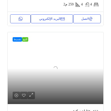
4
4
259
م2
اتصل
البريد الإلكتروني
للبيع
تقسيط
شقق, عقارات سكنية