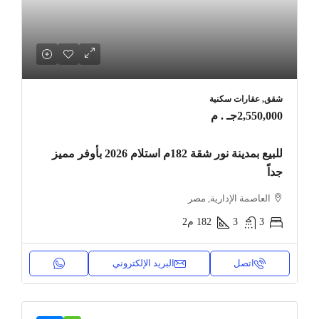
شقق, عقارات سكنية
2,550,000جـ . م
للبيع بمدينة نور شقة 182م استلام 2026 بأوفر مميز
جداً
العاصمة الإدارية, مصر
3
3
182
م2
اتصل
البريد الإلكتروني