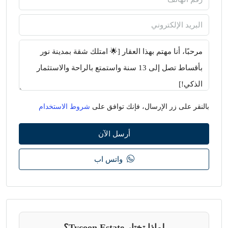
بالنقر على زر الإرسال، فإنك توافق على
شروط الاستخدام
أرسل الآن
واتس اب
لماذا تختار Tycoon Estate؟