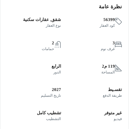
نظرة عامة
56399
شقق, عقارات سكنية
كود العقار
نوع العقار
2
3
غرف نوم
حمامات
119 م2
الرابع
المساحة
الدور
تقسـيط
2027
طريقة الدفع
تاريخ التسليم
غير متوفر
تشطيب كامل
فيديو
التشطيب