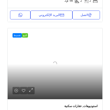
2
2
98
م2
اتصل
البريد الإلكتروني
للبيع
تقسيط
استوديوهات, عقارات سكنية