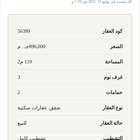
تحديث في يوليو 31, 2025 في 1:59 م
كود العقار
56399
السعر
896,000جـ . م
المساحة
119 م2
غرف نوم
3
حمامات
2
نوع العقار
شقق, عقارات سكنية
حالة العقار
للبيع
التشطيب
تشطيب كامل