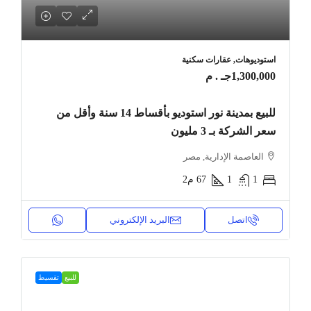
استوديوهات, عقارات سكنية
1,300,000جـ . م
للبيع بمدينة نور استوديو بأقساط 14 سنة وأقل من
سعر الشركة بـ 3 مليون
العاصمة الإدارية, مصر
1
1
67
م2
اتصل
البريد الإلكتروني
للبيع
تقسيط