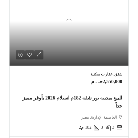
شقق, عقارات سكنية
2,550,000جـ . م
للبيع بمدينة نور شقة 182م استلام 2026 بأوفر مميز
جداً
العاصمة الإدارية, مصر
3
3
182
م2