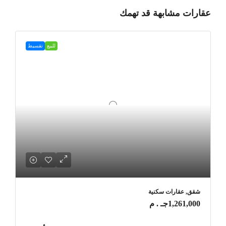
عقارات مشابهة قد تهمك
للبيع
تقسيط
شقق, عقارات سكنية
1,261,000جـ . م