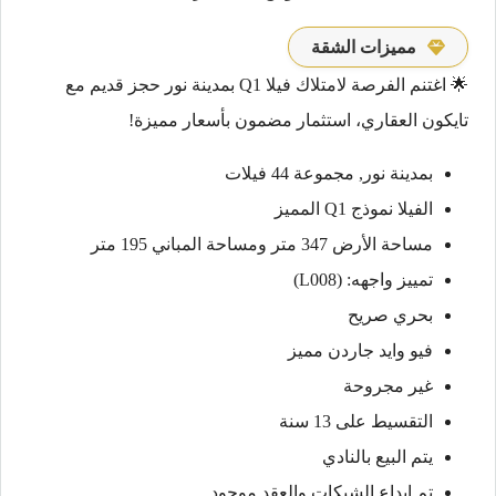
مميزات الشقة
🌟 اغتنم الفرصة لامتلاك فيلا Q1 بمدينة نور حجز قديم مع
تايكون العقاري، استثمار مضمون بأسعار مميزة!
بمدينة نور, مجموعة 44 فيلات
الفيلا نموذج Q1 المميز
مساحة الأرض 347 متر ومساحة المباني 195 متر
تمييز واجهه: (L008)
بحري صريح
فيو وايد جاردن مميز
غير مجروحة
التقسيط على 13 سنة
يتم البيع بالنادي
تم ايداع الشيكات والعقد موجود