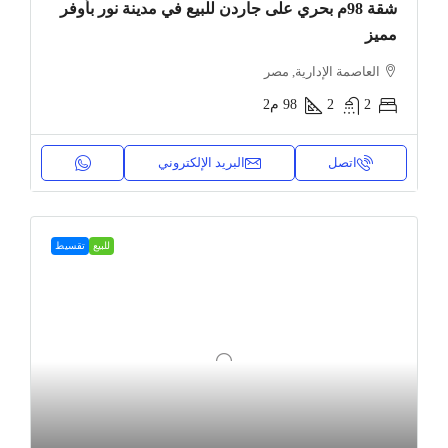
شقة 98م بحري على جاردن للبيع في مدينة نور بأوفر
مميز
العاصمة الإدارية, مصر
2
2
98
م2
اتصل
البريد الإلكتروني
للبيع
تقسيط