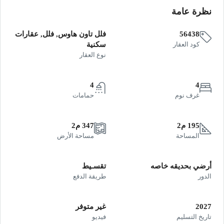
نظرة عامة
56438
فلل تاون هاوس, فلل, عقارات
كود العقار
سكنية
نوع العقار
4
4
غرف نوم
حمامات
195 م2
347 م2
المساحة
مساحة الأرض
أرضي بحديقه خاصه
تقسـيط
الدور
طريقة الدفع
2027
غير متوفر
تاريخ التسليم
فيديو