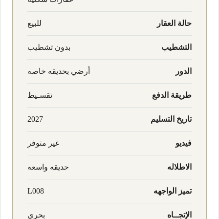
حالة العقار
للبيع
التشطيب
بدون تشطيب
الدور
أرضي بحديقه خاصه
طريقة الدفع
تقسـيط
تاريخ التسليم
2027
فيديو
غير متوفر
الاطلاله
حديقه واسعه
تميز الواجهه
L008
الإتجــاه
بحري