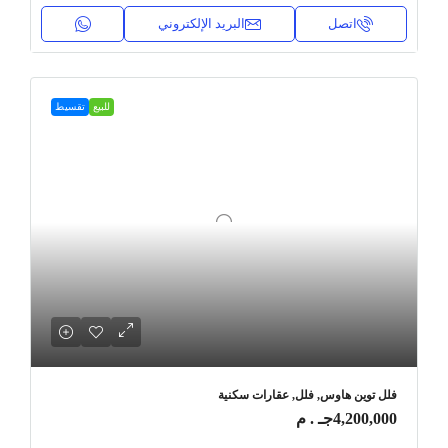
اتصل
البريد الإلكتروني
للبيع
تقسيط
فلل توين هاوس, فلل, عقارات سكنية
4,200,000جـ . م