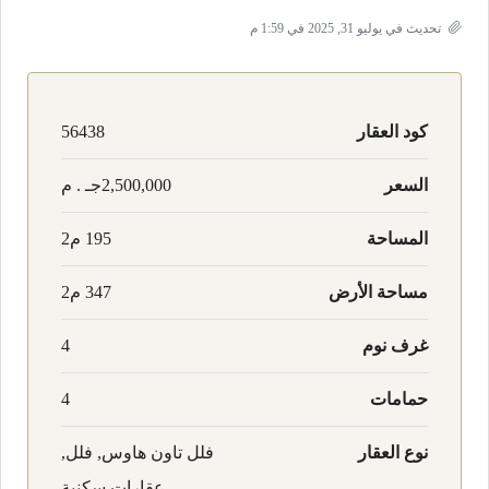
تحديث في يوليو 31, 2025 في 1:59 م
كود العقار
56438
السعر
2,500,000جـ . م
المساحة
195 م2
مساحة الأرض
347 م2
غرف نوم
4
حمامات
4
نوع العقار
فلل تاون هاوس, فلل,
عقارات سكنية