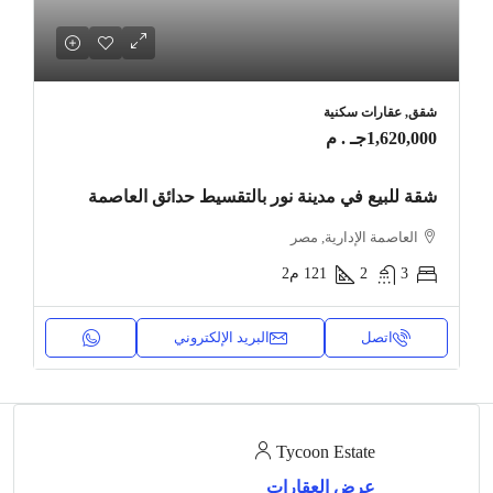
شقق, عقارات سكنية
1,620,000جـ . م
شقة للبيع في مدينة نور بالتقسيط حدائق العاصمة
العاصمة الإدارية, مصر
3
2
121
م2
اتصل
البريد الإلكتروني
Tycoon Estate
عرض العقارات