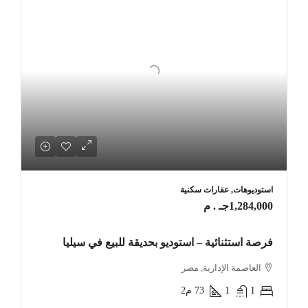
استوديوهات, عقارات سكنية
1,284,000جـ . م
فرصة استثنائية – استوديو بحديقة للبيع في سيليا
العاصمة الإدارية, مصر
1
1
73
م2