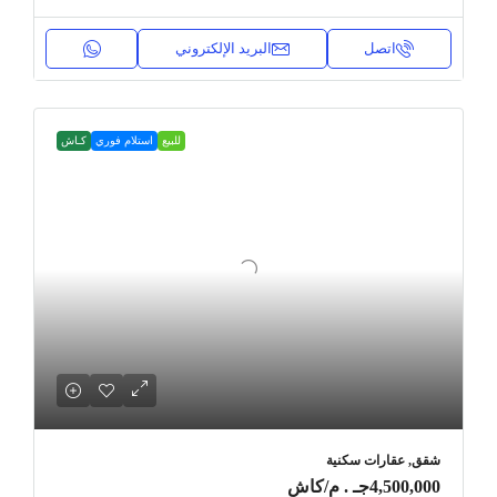
اتصل
البريد الإلكتروني
للبيع
استلام فوري
كـاش
شقق, عقارات سكنية
4,500,000جـ . م
/كاش