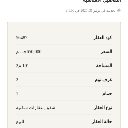
التفاصيل الأساسية
تحديث في يوليو 31, 2025 في 1:06 م
كود العقار
56487
السعر
650,000جـ . م
المساحة
101 م2
غرف نوم
2
حمام
1
نوع العقار
شقق, عقارات سكنية
حالة العقار
للبيع