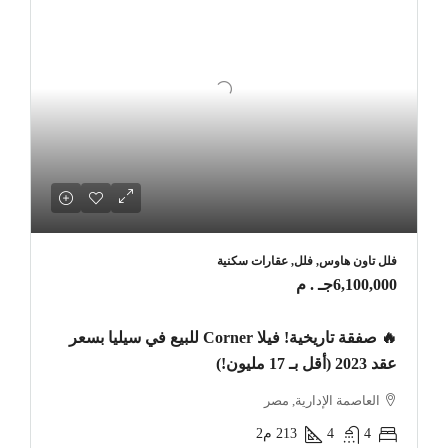
فلل تاون هاوس, فلل, عقارات سكنية
6,100,000جـ . م
🔥 صفقة تاريخية! فيلا Corner للبيع في سيليا بسعر
عقد 2023 (أقل بـ 17 مليون!)
العاصمة الإدارية, مصر
4
4
213
م2