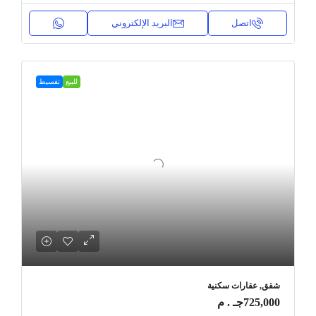
اتصل
البريد الإلكتروني
للبيع
تقسيط
شقق, عقارات سكنية
725,000جـ . م