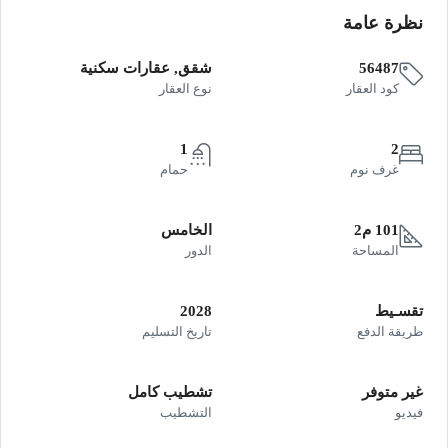
نظرة عامة
56487
شقق, عقارات سكنية
كود العقار
نوع العقار
1
2
غرف نوم
حمام
101 م2
الخامس
المساحة
الدور
تقسـيط
2028
طريقة الدفع
تاريخ التسليم
غير متوفر
تشطيب كامل
فيديو
التشطيب