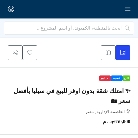
للبيع
تقسيط
تم البيع
✨ امتلك شقة بدون اوفر للبيع في سيليا بأفضل
سعر 🏡
العاصمة الإدارية, مصر
650,000جـ . م