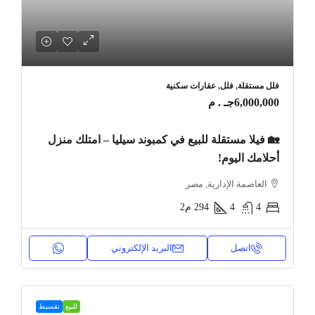
فلل مستقلة, فلل, عقارات سكنية
6,000,000جـ . م
🏡 فيلا مستقلة للبيع في كمبوند سيليا – امتلك منزل
أحلامك اليوم!
العاصمة الإدارية, مصر
4
4
294
م2
اتصل
البريد الإلكتروني
للبيع
تقسيط