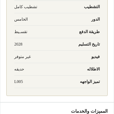
التشطيب
تشطيب كامل
الدور
الخامس
طريقة الدفع
تقسـيط
تاريخ التسليم
2028
فيديو
غير متوفر
الاطلاله
حديقه
تميز الواجهه
L005
المميزات والخدمات