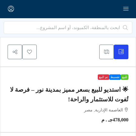
للبيع
تقسيط
تم البيع
🌟 استديو للبيع بسعر مميز بمدينة نور – فرصة لا
تُفوت للاستثمار والراحة!
العاصمة الإدارية, مصر
478,000جـ . م