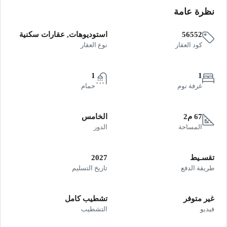
نظرة عامة
56552
استوديوهات, عقارات سكنية
كود العقار
نوع العقار
1
1
غرفة نوم
حمام
67 م2
الخامس
المساحة
الدور
تقسـيط
2027
طريقة الدفع
تاريخ التسليم
غير متوفر
تشطيب كامل
فيديو
التشطيب