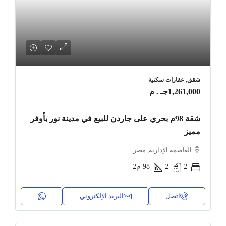
شقق, عقارات سكنية
1,261,000جـ . م
شقة 98م بحري على جاردن للبيع في مدينة نور بأوفر
مميز
العاصمة الإدارية, مصر
2
2
98
م2
اتصل
البريد الإلكتروني