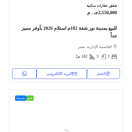
شقق, عقارات سكنية
2,550,000جـ . م
للبيع بمدينة نور شقة 182م استلام 2026 بأوفر مميز
جداً
العاصمة الإدارية, مصر
3
3
182
م2
اتصل
البريد الإلكتروني
للبيع
تقسيط