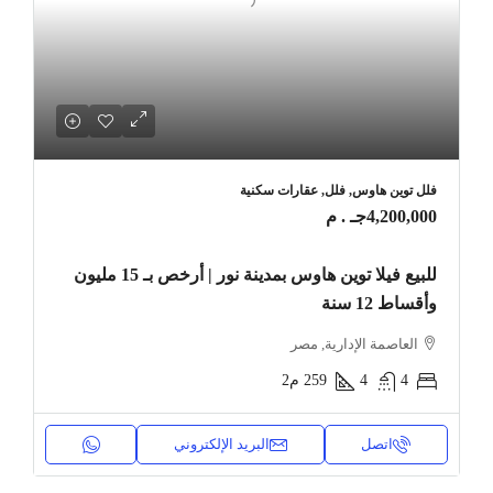
فلل توين هاوس, فلل, عقارات سكنية
4,200,000جـ . م
للبيع فيلا توين هاوس بمدينة نور | أرخص بـ 15 مليون
وأقساط 12 سنة
العاصمة الإدارية, مصر
4
4
259
م2
اتصل
البريد الإلكتروني