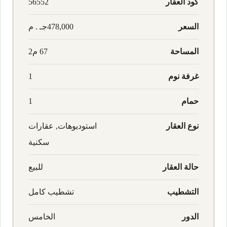
كود العقار
56552
السعر
478,000جـ . م
المساحة
67 م2
غرفة نوم
1
حمام
1
نوع العقار
استوديوهات, عقارات
سكنية
حالة العقار
للبيع
التشطيب
تشطيب كامل
الدور
الخامس