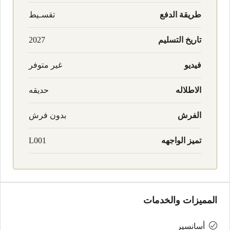
طريقة الدفع
تقسـيط
تاريخ التسليم
2027
فيديو
غير متوفر
الاطلاله
حديقه
الفرش
بدون فرش
تميز الواجهه
L001
المميزات والخدمات
أسانسير