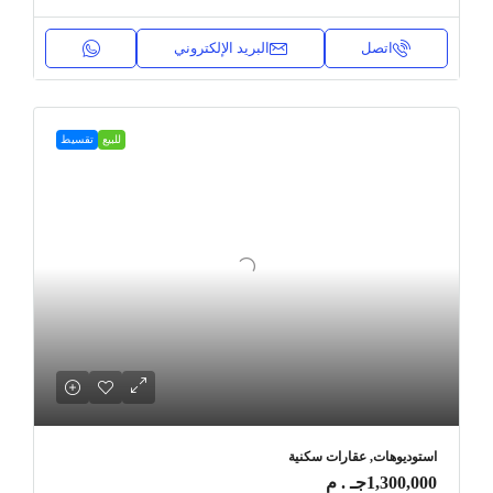
اتصل
البريد الإلكتروني
للبيع
تقسيط
استوديوهات, عقارات سكنية
1,300,000جـ . م