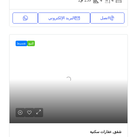
4
4
259
م2
اتصل
البريد الإلكتروني
للبيع
تقسيط
شقق, عقارات سكنية