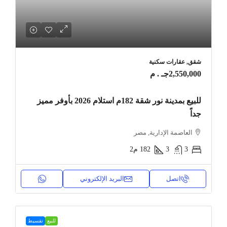
شقق, عقارات سكنية
2,550,000جـ . م
للبيع بمدينة نور شقة 182م استلام 2026 بأوفر مميز
جداً
العاصمة الإدارية, مصر
3
3
182
م2
اتصل
البريد الإلكتروني
للبيع
تقسيط