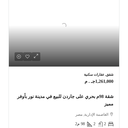
شقق, عقارات سكنية
1,261,000جـ . م
شقة 98م بحري على جاردن للبيع في مدينة نور بأوفر
مميز
العاصمة الإدارية, مصر
2
2
98
م2