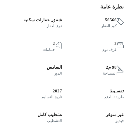
نظرة عامة
56566
شقق, عقارات سكنية
كود العقار
نوع العقار
2
2
غرف نوم
حمامات
98 م2
السادس
المساحة
الدور
تقسـيط
2027
طريقة الدفع
تاريخ التسليم
غير متوفر
تشطيب كامل
فيديو
التشطيب