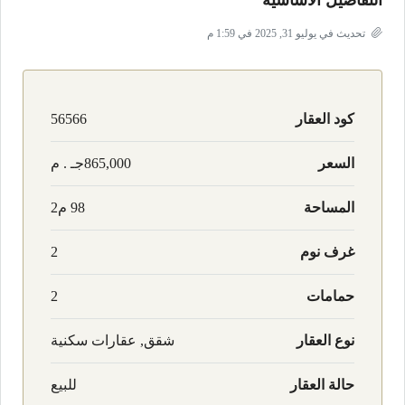
التفاصيل الأساسية
تحديث في يوليو 31, 2025 في 1:59 م
كود العقار
56566
السعر
865,000جـ . م
المساحة
98 م2
غرف نوم
2
حمامات
2
نوع العقار
شقق, عقارات سكنية
حالة العقار
للبيع