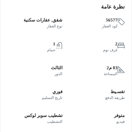
نظرة عامة
56577
شقق, عقارات سكنية
كود العقار
نوع العقار
1
2
غرف نوم
حمام
83 م2
الثالث
المساحة
الدور
تقسـيط
فوري
طريقة الدفع
تاريخ التسليم
متوفر
تشطيب سوبر لوكس
فيديو
التشطيب