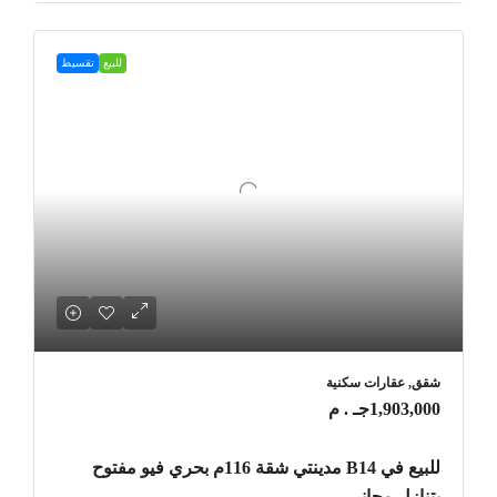
للبيع
تقسيط
شقق, عقارات سكنية
1,903,000جـ . م
للبيع في B14 مدينتي شقة 116م بحري فيو مفتوح
بتنازل مجاني