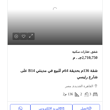
شقق, عقارات سكنية
2,710,750جـ . م
شقة 136م بحديقة 64م للبيع في مدينتي B14 على
شارع رئيسي
القاهرة الجديدة, مصر
3
2
136
م2
اتصل
البريد الإلكتروني