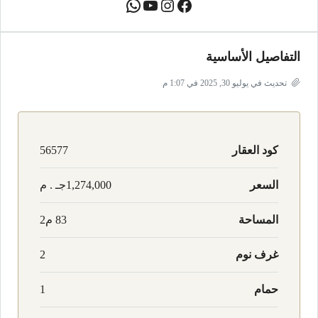
التفاصيل الأساسية
تحديث في يوليو 30, 2025 في 1:07 م
كود العقار
56577
السعر
1,274,000جـ . م
المساحة
83 م2
غرف نوم
2
حمام
1