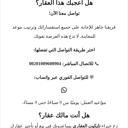
هل أعجبك هذا العقار؟
تواصل معنا الآن!
فريقنا جاهز للإجابة على جميع استفساراتك وترتيب موعد
للمعاينة. لا تدع هذه الفرصة تفوتك.
اختر طريقة التواصل التي تفضلها:
📞
للاتصال المباشر:
00201009600904
💬
للتواصل الفوري عبر واتساب:
مواعيد العمل: يوميًا من 9 صباحًا حتى 9 مساءً.
هل أنت مالك عقار؟
دع خبراء
تايكون العقاري
يساعدونك في بيع أو تأجير عقارك