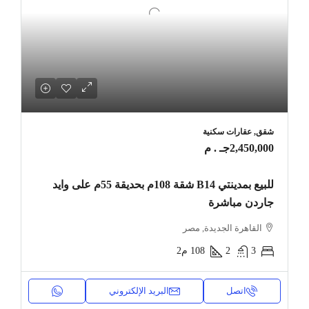
شقق, عقارات سكنية
2,450,000جـ . م
للبيع بمدينتي B14 شقة 108م بحديقة 55م على وايد
جاردن مباشرة
القاهرة الجديدة, مصر
3
2
108
م2
اتصل
البريد الإلكتروني