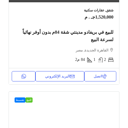
شقق, عقارات سكنية
1,520,000جـ . م
للبيع في بريفادو مدينتي شقة 84م بدون أوفر نهائياً
لسرعة البيع
القاهرة الجديدة, مصر
2
1
84
م2
اتصل
البريد الإلكتروني
للبيع
تقسيط