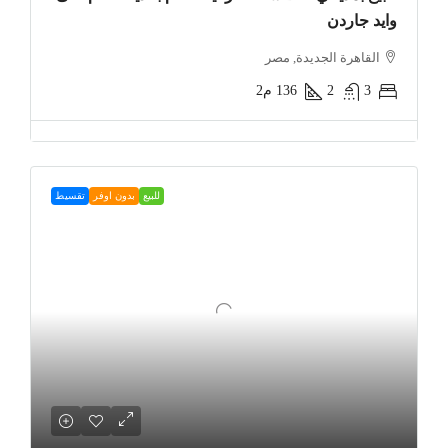
وايد جاردن
القاهرة الجديدة, مصر
3
2
136
م2
للبيع
بدون اوفر
تقسيط