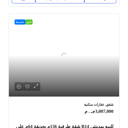
للبيع
تقسيط
شقق, عقارات سكنية
3,007,000جـ . م
للبيع بمدينتي B14 شقة طرفية 136م بحديقة 64م على