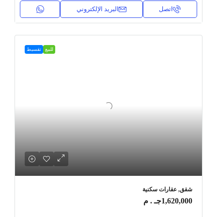
اتصل
البريد الإلكتروني
للبيع
تقسيط
شقق, عقارات سكنية
1,620,000جـ . م