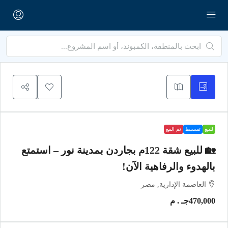
للبيع
تقسيط
تم البيع
🏡 للبيع شقة 122م بجاردن بمدينة نور – استمتع
بالهدوء والرفاهية الآن!
العاصمة الإدارية, مصر
470,000جـ . م