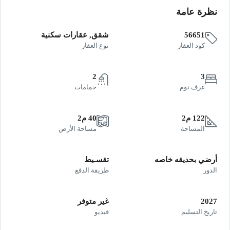
نظرة عامة
56651
شقق, عقارات سكنية
كود العقار
نوع العقار
2
3
غرف نوم
حمامات
122 م2
40 م2
المساحة
مساحة الأرض
أرضي بحديقه خاصه
تقسـيط
الدور
طريقة الدفع
2027
غير متوفر
تاريخ التسليم
فيديو