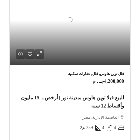
فلل توين هاوس, فلل, عقارات سكنية
4,200,000جـ . م
للبيع فيلا توين هاوس بمدينة نور | أرخص بـ 15 مليون
وأقساط 12 سنة
العاصمة الإدارية, مصر
4
4
259
م2