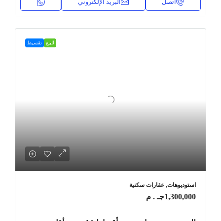
اتصل
البريد الإلكتروني
للبيع
تقسيط
استوديوهات, عقارات سكنية
1,300,000جـ . م