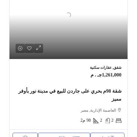
شقق, عقارات سكنية
1,261,000جـ . م
شقة 98م بحري على جاردن للبيع في مدينة نور بأوفر
مميز
العاصمة الإدارية, مصر
2
2
98
م2