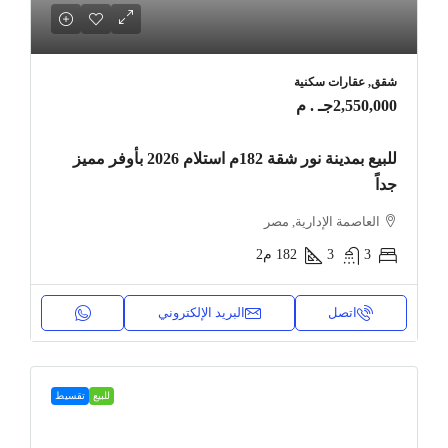
شقق, عقارات سكنية
2,550,000جـ . م
للبيع بمدينة نور شقة 182م استلام 2026 بأوفر مميز
جداً
العاصمة الإدارية, مصر
3
3
182
م2
اتصل
البريد الإلكتروني
للبيع
تقسيط