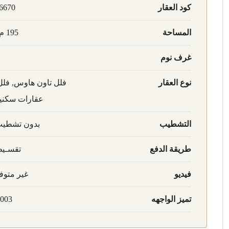
كود العقار
6670
المساحة
195 م2
غرف نوم
نوع العقار
فلل تاون هاوس, فلل
عقارات سكني
التشطيب
بدون تشطي
طريقة الدفع
تقسـي
فيديو
غير متوف
تميز الواجهه
003