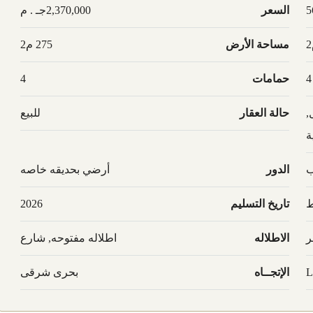
5
السعر
2,370,000جـ . م
مساحة الأرض
275 م2
4
حمامات
4
,
حالة العقار
للبيع
ة
ب
الدور
أرضي بحديقه خاصه
ط
تاريخ التسليم
2026
ر
الاطلاله
اطلاله مفتوحه, شارع
L
الإتجــاه
بحرى شرقى