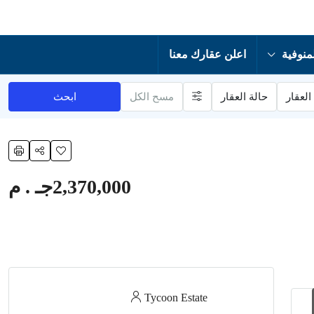
منوفية
اعلن عقارك معنا
العقار
حالة العقار
مسح الكل
ابحث
2,370,000جـ . م
Tycoon Estate