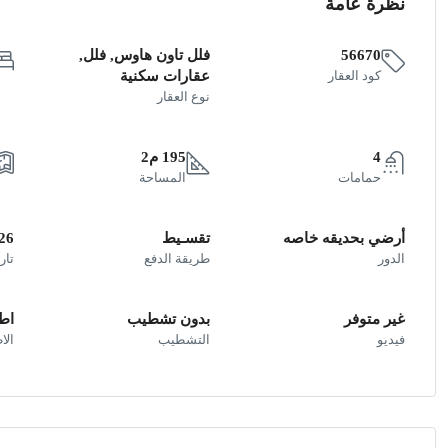
نظرة عامة
56670
فلل تاون هاوس, فلل,
كود العقار
عقارات سكنية
نوع العقار
4
195 م2
حمامات
المساحة
أرضي بحديقه خاصه
تقسـيط
26
الدور
طريقة الدفع
تار
غير متوفر
بدون تشطيب
اطل
فيديو
التشطيب
الا