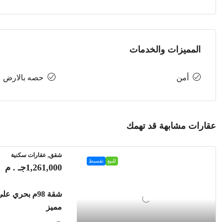
المميزات والخدمات
أمن
حصه بالارض
عقارات مشابهة قد تهمك
شقق, عقارات سكنية
للبيع
تقسيط
1,261,000جـ . م
شقة 98م بحري 
مميز