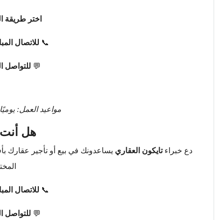
اختر طريقة ال
📞
للاتصال المب
💬
للتواصل ا
مواعيد العمل: يوميًا من 9 صباحًا حتى 
هل أنت 
دع خبراء
تايكون العقاري
يساعدونك في بيع أو تأجير عقارك ب
المخت
📞
للاتصال المب
💬
للتواصل ا