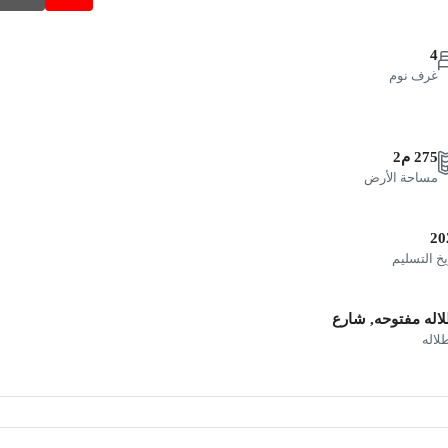
4
غرف نوم
275 م2
مساحة الأرض
20
يخ التسليم
اله مفتوحه, شارع
طلاله