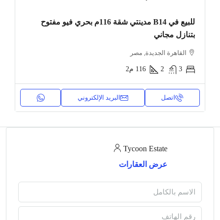
للبيع في B14 مدينتي شقة 116م بحري فيو مفتوح
بتنازل مجاني
القاهرة الجديدة, مصر
3
2
116
م2
اتصل
البريد الإلكتروني
Tycoon Estate
عرض العقارات