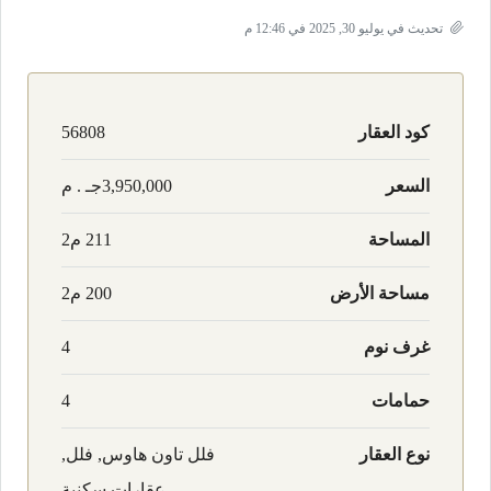
تحديث في يوليو 30, 2025 في 12:46 م
كود العقار
56808
السعر
3,950,000جـ . م
المساحة
211 م2
مساحة الأرض
200 م2
غرف نوم
4
حمامات
4
نوع العقار
فلل تاون هاوس, فلل,
عقارات سكنية