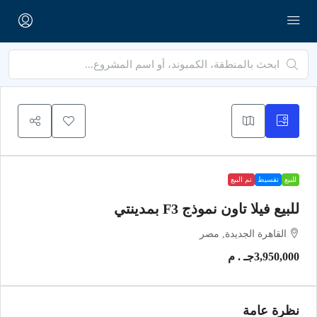
للبيع
تقسيط
تم البيع
للبيع فيلا تاون نموذج F3 بمدينتي
القاهرة الجديدة, مصر
3,950,000جـ . م
نظرة عامة