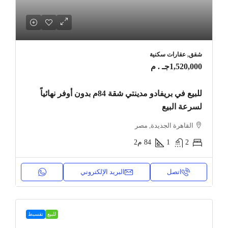
شقق, عقارات سكنية
1,520,000جـ . م
للبيع في بريفادو مدينتي شقة 84م بدون أوفر نهائياً
لسرعة البيع
القاهرة الجديدة, مصر
2
1
84
م2
اتصل
البريد الإلكتروني
للبيع
تقسيط