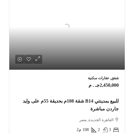
شقق, عقارات سكنية
2,450,000جـ . م
للبيع بمدينتي B14 شقة 108م بحديقة 55م على وايد
جاردن مباشرة
القاهرة الجديدة, مصر
3
2
108
م2