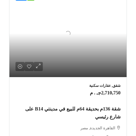
شقق, عقارات سكنية
2,710,750جـ . م
شقة 136م بحديقة 64م للبيع في مدينتي B14 على
شارع رئيسي
القاهرة الجديدة, مصر