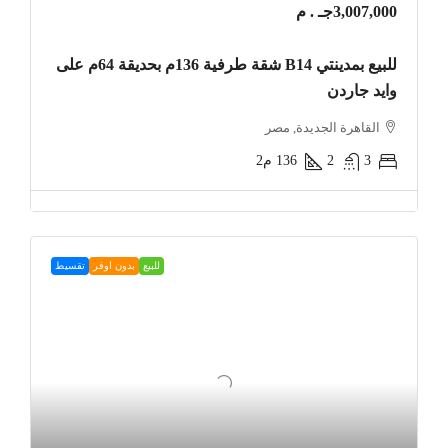
3,007,000جـ . م
للبيع بمدينتي B14 شقة طرفية 136م بحديقة 64م على
وايد جاردن
القاهرة الجديدة, مصر
3
2
136
م2
للبيع
بدون اوفر
تقسيط