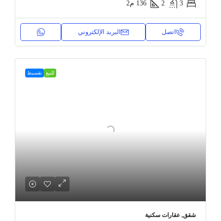
3
2
136
م2
اتصل
البريد الإلكتروني
للبيع
تقسيط
شقق, عقارات سكنية