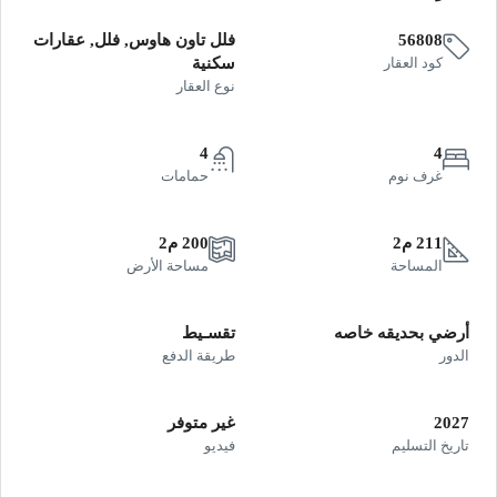
56808
فلل تاون هاوس, فلل, عقارات
كود العقار
سكنية
نوع العقار
4
4
غرف نوم
حمامات
211 م2
200 م2
المساحة
مساحة الأرض
أرضي بحديقه خاصه
تقسـيط
الدور
طريقة الدفع
2027
غير متوفر
تاريخ التسليم
فيديو