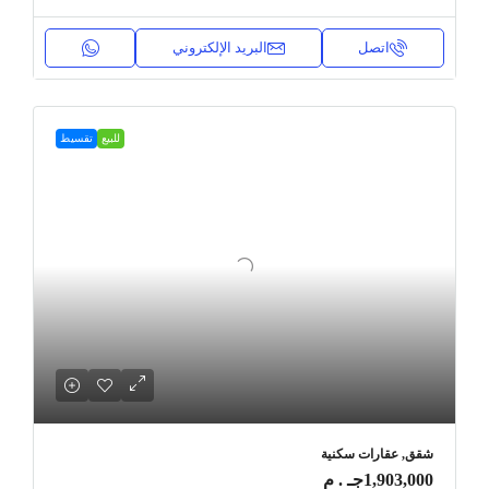
اتصل
البريد الإلكتروني
للبيع
تقسيط
شقق, عقارات سكنية
1,903,000جـ . م