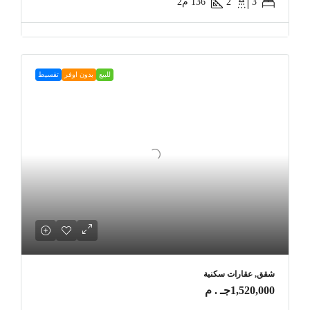
3
2
136
م2
للبيع
بدون اوفر
تقسيط
شقق, عقارات سكنية
1,520,000جـ . م