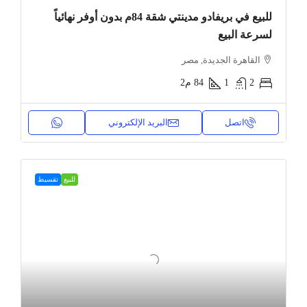
للبيع في بريفادو مدينتي شقة 84م بدون أوفر نهائياً
لسرعة البيع
القاهرة الجديدة, مصر
2
1
84
م2
اتصل
البريد الإلكتروني
للبيع
تقسيط