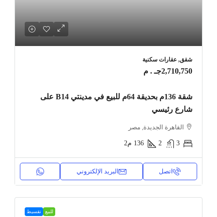
شقق, عقارات سكنية
2,710,750جـ . م
شقة 136م بحديقة 64م للبيع في مدينتي B14 على
شارع رئيسي
القاهرة الجديدة, مصر
3
2
136
م2
اتصل
البريد الإلكتروني
للبيع
تقسيط