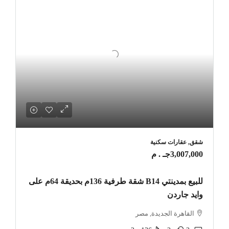
شقق, عقارات سكنية
3,007,000جـ . م
للبيع بمدينتي B14 شقة طرفية 136م بحديقة 64م على
وايد جاردن
القاهرة الجديدة, مصر