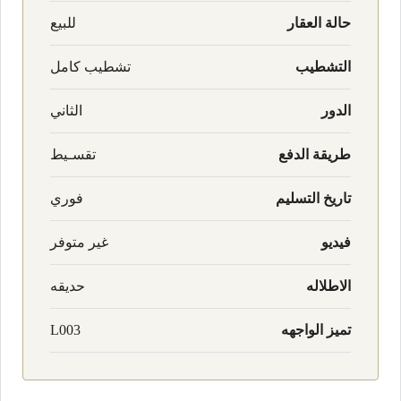
حالة العقار
للبيع
التشطيب
تشطيب كامل
الدور
الثاني
طريقة الدفع
تقسـيط
تاريخ التسليم
فوري
فيديو
غير متوفر
الاطلاله
حديقه
تميز الواجهه
L003