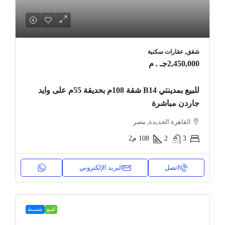
شقق, عقارات سكنية
2,450,000جـ . م
للبيع بمدينتي B14 شقة 108م بحديقة 55م على وايد
جاردن مباشرة
القاهرة الجديدة, مصر
3
2
108
م2
اتصل
البريد الإلكتروني
للبيع
تقسيط