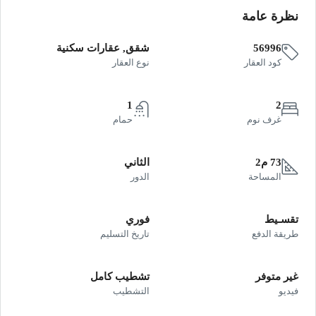
نظرة عامة
56996
شقق, عقارات سكنية
كود العقار
نوع العقار
1
2
غرف نوم
حمام
73 م2
الثاني
المساحة
الدور
تقسـيط
فوري
طريقة الدفع
تاريخ التسليم
غير متوفر
تشطيب كامل
فيديو
التشطيب