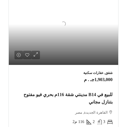
شقق, عقارات سكنية
1,903,000جـ . م
للبيع في B14 مدينتي شقة 116م بحري فيو مفتوح
بتنازل مجاني
القاهرة الجديدة, مصر
3
2
116
م2