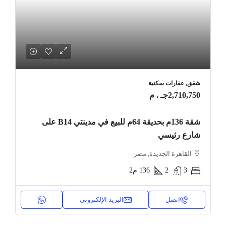
شقق, عقارات سكنية
2,710,750جـ . م
شقة 136م بحديقة 64م للبيع في مدينتي B14 على
شارع رئيسي
القاهرة الجديدة, مصر
3
2
136
م2
اتصل
البريد الإلكتروني