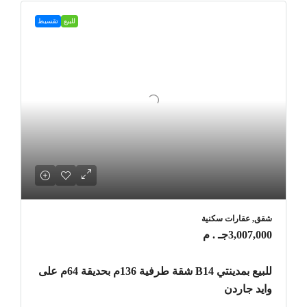
للبيع
تقسيط
شقق, عقارات سكنية
3,007,000جـ . م
للبيع بمدينتي B14 شقة طرفية 136م بحديقة 64م على
وايد جاردن