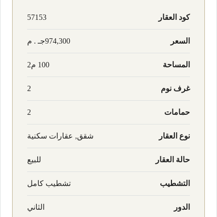
كود العقار
57153
السعر
974,300جـ . م
المساحة
100 م2
غرف نوم
2
حمامات
2
نوع العقار
شقق, عقارات سكنية
حالة العقار
للبيع
التشطيب
تشطيب كامل
الدور
الثاني