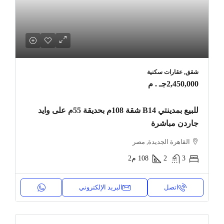
شقق, عقارات سكنية
2,450,000جـ . م
للبيع بمدينتي B14 شقة 108م بحديقة 55م على وايد
جاردن مباشرة
القاهرة الجديدة, مصر
3
2
108
م2
اتصل
البريد الإلكتروني