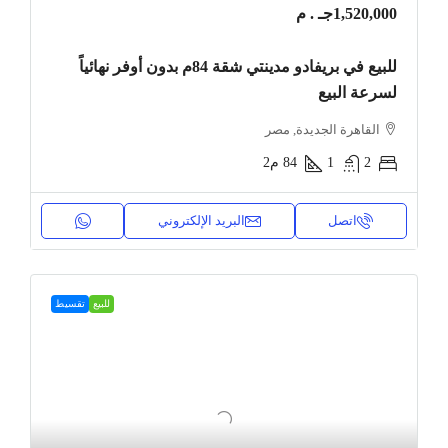
1,520,000جـ . م
للبيع في بريفادو مدينتي شقة 84م بدون أوفر نهائياً
لسرعة البيع
القاهرة الجديدة, مصر
2
1
84
م2
اتصل
البريد الإلكتروني
للبيع
تقسيط