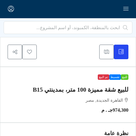
للبيع
تقسيط
تم البيع
للبيع شقة مميزة 100 متر، بمدينتي B15
القاهرة الجديدة, مصر
974,300جـ . م
نظرة عامة