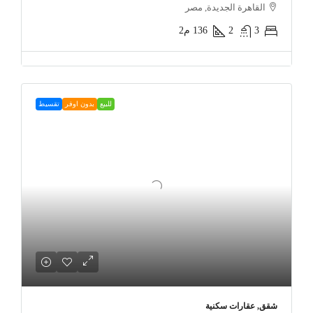
القاهرة الجديدة, مصر
3
2
136
م2
للبيع
بدون اوفر
تقسيط
شقق, عقارات سكنية