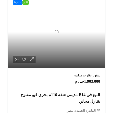
للبيع
تقسيط
شقق, عقارات سكنية
1,903,000جـ . م
للبيع في B14 مدينتي شقة 116م بحري فيو مفتوح
بتنازل مجاني
القاهرة الجديدة, مصر