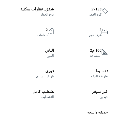
57153
شقق, عقارات سكنية
كود العقار
نوع العقار
2
2
غرف نوم
حمامات
100 م2
الثاني
المساحة
الدور
تقسـيط
فوري
طريقة الدفع
تاريخ التسليم
غير متوفر
تشطيب كامل
فيديو
التشطيب
حديقه واسعه