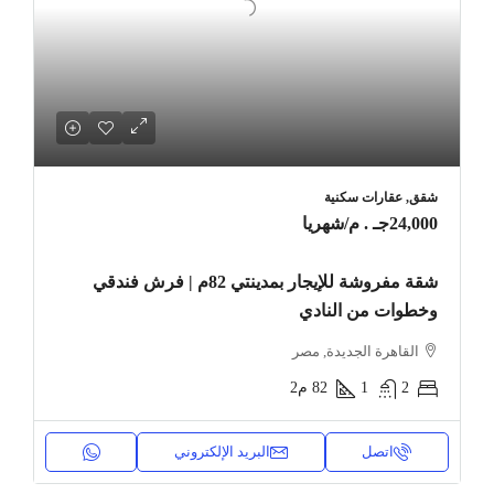
شقق, عقارات سكنية
24,000جـ . م
/شهريا
شقة مفروشة للإيجار بمدينتي 82م | فرش فندقي
وخطوات من النادي
القاهرة الجديدة, مصر
2
1
82
م2
اتصل
البريد الإلكتروني