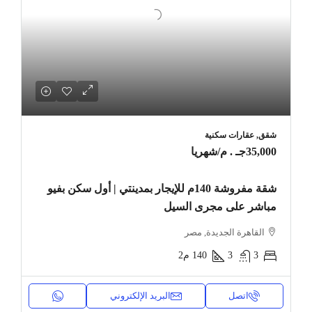
شقق, عقارات سكنية
35,000جـ . م
/شهريا
شقة مفروشة 140م للإيجار بمدينتي | أول سكن بفيو
مباشر على مجرى السيل
القاهرة الجديدة, مصر
3
3
140
م2
اتصل
البريد الإلكتروني