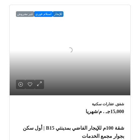
للإيجار
استلام فوري
غير مفروش
شقق, عقارات سكنية
15,000جـ . م
/شهريا
شقة 100م للإيجار الفاضي بمدينتي B15 | أول سكن
بجوار مجمع الخدمات