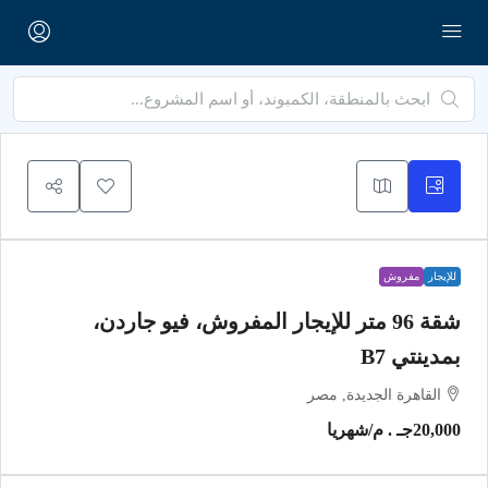
للإيجار
مفروش
شقة 96 متر للإيجار المفروش، فيو جاردن،
بمدينتي B7
القاهرة الجديدة, مصر
20,000جـ . م
/شهريا