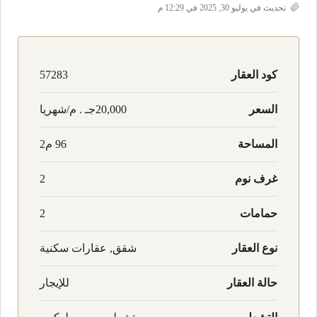
تحديث في يوليو 30, 2025 في 12:29 م
كود العقار
57283
السعر
20,000جـ . م/شهريا
المساحة
96 م2
غرف نوم
2
حمامات
2
نوع العقار
شقق, عقارات سكنية
حالة العقار
للإيجار