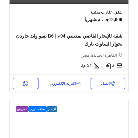
شقق, عقارات سكنية
15,000جـ . م
/شهريا
شقة للإيجار الفاضي بمدينتي 94م | B6 بفيو وايد جاردن
بجوار الساوث بارك
القاهرة الجديدة, مصر
2
1
94
م2
اتصل
البريد الإلكتروني
للإيجار
استلام فوري
مفروش