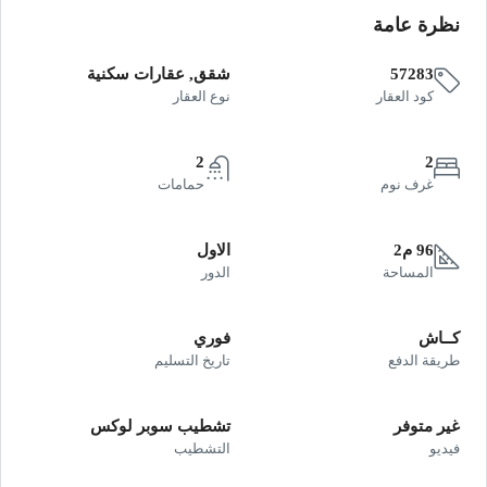
نظرة عامة
57283
شقق, عقارات سكنية
كود العقار
نوع العقار
2
2
غرف نوم
حمامات
96 م2
الاول
المساحة
الدور
كــاش
فوري
طريقة الدفع
تاريخ التسليم
غير متوفر
تشطيب سوبر لوكس
فيديو
التشطيب