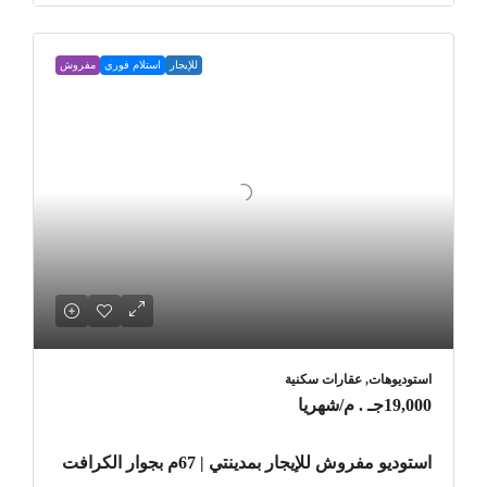
للإيجار
استلام فوري
مفروش
استوديوهات, عقارات سكنية
19,000جـ . م
/شهريا
استوديو مفروش للإيجار بمدينتي | 67م بجوار الكرافت