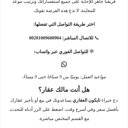
فريقنا جاهز للإجابة على جميع استفساراتك وترتيب موعد
للمعاينة. لا تدع هذه الفرصة تفوتك.
اختر طريقة التواصل التي تفضلها:
📞
للاتصال المباشر:
00201009600904
💬
للتواصل الفوري عبر واتساب:
مواعيد العمل: يوميًا من 9 صباحًا حتى 9 مساءً.
هل أنت مالك عقار؟
دع خبراء
تايكون العقاري
يساعدونك في بيع أو تأجير عقارك
بأفضل سعر وفي أسرع وقت. اضغط على الزر أدناه للتحدث
مع القسم المختص مباشرة.