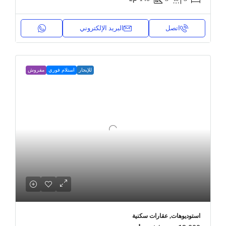
اتصل
البريد الإلكتروني
للإيجار
استلام فوري
مفروش
استوديوهات, عقارات سكنية