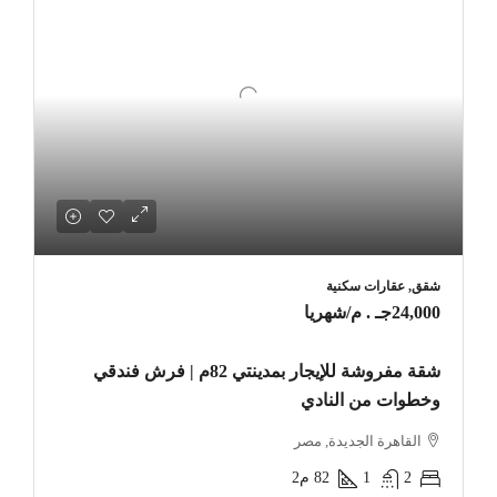
شقق, عقارات سكنية
24,000جـ . م
/شهريا
شقة مفروشة للإيجار بمدينتي 82م | فرش فندقي
وخطوات من النادي
القاهرة الجديدة, مصر
2
1
82
م2