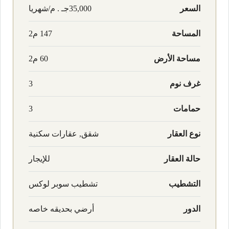
السعر
35,000جـ . م/شهريا
المساحة
147 م2
مساحة الأرض
60 م2
غرف نوم
3
حمامات
3
نوع العقار
شقق, عقارات سكنية
حالة العقار
للإيجار
التشطيب
تشطيب سوبر لوكس
الدور
أرضي بحديقه خاصه