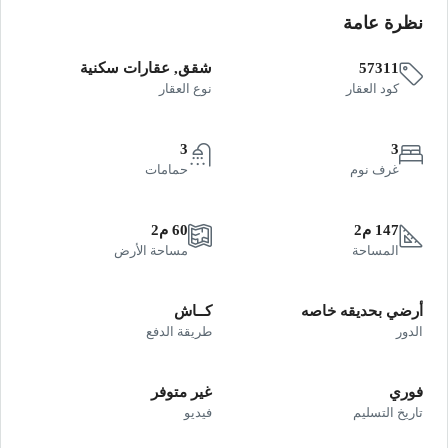
نظرة عامة
57311
شقق, عقارات سكنية
كود العقار
نوع العقار
3
3
غرف نوم
حمامات
147 م2
60 م2
المساحة
مساحة الأرض
أرضي بحديقه خاصه
كــاش
الدور
طريقة الدفع
فوري
غير متوفر
تاريخ التسليم
فيديو