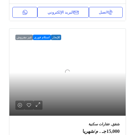
اتصل
البريد الإلكتروني
للإيجار
استلام فوري
غير مفروش
شقق, عقارات سكنية
15,000جـ . م
/شهريا