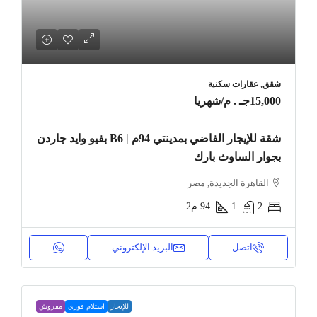
شقق, عقارات سكنية
15,000جـ . م
/شهريا
شقة للإيجار الفاضي بمدينتي 94م | B6 بفيو وايد جاردن
بجوار الساوث بارك
القاهرة الجديدة, مصر
2
1
94
م2
اتصل
البريد الإلكتروني
للإيجار
استلام فوري
مفروش