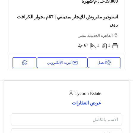
19,000جـ . م
/شهريا
استوديو مفروش للإيجار بمدينتي | 67م بجوار الكرافت
زون
القاهرة الجديدة, مصر
1
1
67
م2
اتصل
البريد الإلكتروني
Tycoon Estate
عرض العقارات