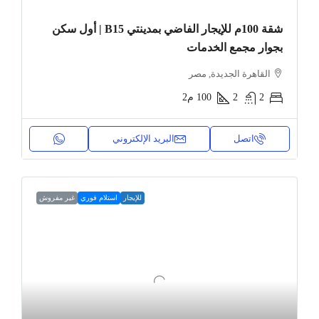
شقة 100م للإيجار الفاضي بمدينتي B15 | أول سكن
بجوار مجمع الخدمات
القاهرة الجديدة, مصر
2
2
100
م2
اتصل
البريد الإلكتروني
للإيجار
استلام فوري
غير مفروش