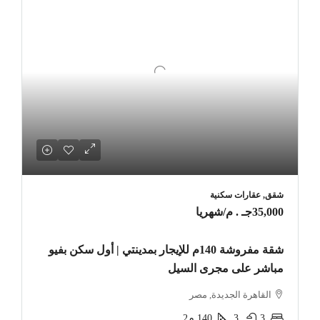
شقق, عقارات سكنية
35,000جـ . م
/شهريا
شقة مفروشة 140م للإيجار بمدينتي | أول سكن بفيو
مباشر على مجرى السيل
القاهرة الجديدة, مصر
3
3
140
م2