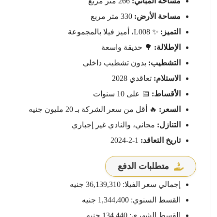
مساحة المباني:
266 متر مربع
مساحة الأرض:
330 متر مربع
التميز:
✨ L008، أميز فيلا بالمجموعة
الإطلالة:
🌳 حديقة واسعة
التشطيب:
بدون تشطيب داخلي
الاستلام:
تعاقدي 2028
الأقساط:
📅 على 10 سنوات
السعر:
🔥 أقل من سعر الشركة بـ 20 مليون جنيه
التنازل:
مجاني، والنادي غير إجباري
تاريخ التعاقد:
1-2-2024
متطلبات الدفع
إجمالي سعر الفيلا: 36,139,310 جنيه
القسط السنوي: 1,344,400 جنيه
القسط الشهري: 134,440 جنيه