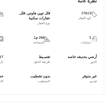
نظرة عامة
57613
فلل توين هاوس, فلل,
كود العقار
عقارات سكنية
نوع العقار
3
266 م2
حمامات
المساحة
أرضي بحديقه خاصه
تقسـيط
27
الدور
طريقة الدفع
تار
غير متوفر
بدون تشطيب
حد
فيديو
التشطيب
الا