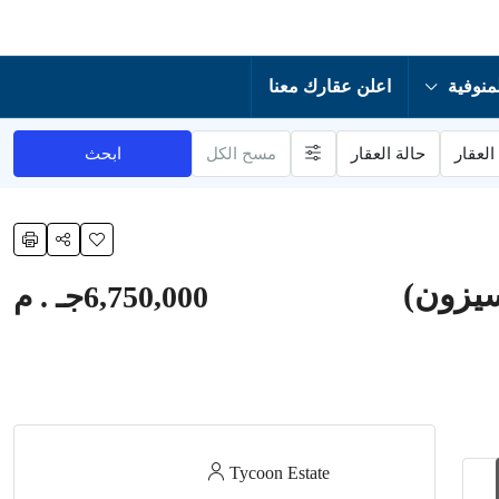
منوفية
اعلن عقارك معنا
العقار
حالة العقار
مسح الكل
ابحث
6,750,000جـ . م
Tycoon Estate