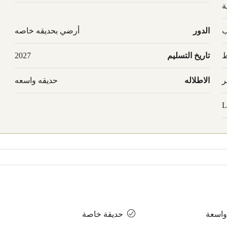
ة
ب
الدور
أرضي بحديقه خاصه
ط
تاريخ التسليم
2027
ر
الاطلاله
حديقه واسعه
L
واسعة
حديقة خاصة