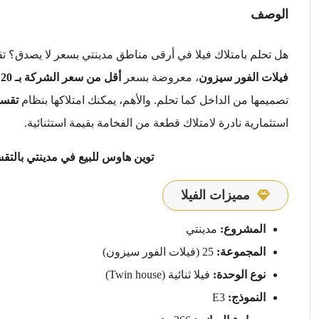
الوصف
هل تحلم بامتلاك فيلا في أرقى مناطق مدينتي بسعر لا يصدق؟ ت
فيلات الفور سيزون
، معروضة بسعر
أقل من سعر الشركة بـ 20 مليون جنيه!
تصميمها من الداخل كما تحلم. والأهم، يمكنك امتلاكها بنظام
تقسيط 
استثمارية نادرة لامتلاك قطعة من الفخامة بقيمة استثنائية.
توين هاوس للبيع في مدينتي بالتقسيط بخصم 20 مليون 
مميزات الفيلا
المشروع:
مدينتي
المجموعة:
25 (فيلات الفور سيزون)
نوع الوحدة:
فيلا ثنائية (Twin house)
النموذج:
E3