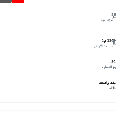
3
غرف نوم
330 م2
مساحة الأرض
20
يخ التسليم
يقه واسعه
طلاله