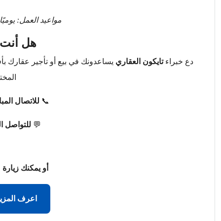
مواعيد العمل: يوميًا من 9 صباحًا حتى 
هل أنت 
دع خبراء
تايكون العقاري
يساعدونك في بيع أو تأجير عقارك ب
المخت
📞
للاتصال المب
💬
للتواصل ا
أو يمكنك زيارة 
اعرف المزي