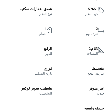
57651
شقق, عقارات سكنية
كود العقار
نوع العقار
1
2
غرف نوم
حمام
83 م2
الرابع
المساحة
الدور
تقسـيط
فوري
طريقة الدفع
تاريخ التسليم
غير متوفر
تشطيب سوبر لوكس
فيديو
التشطيب
حديقه واسعه