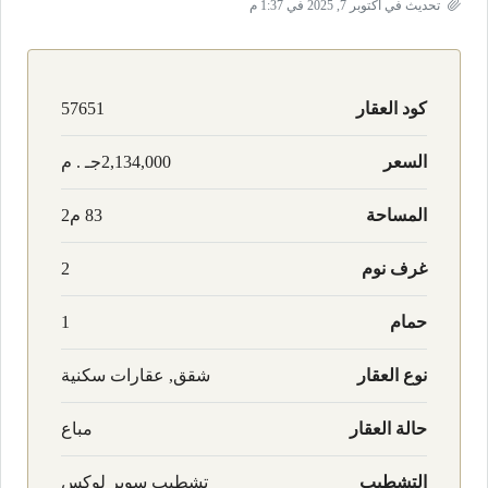
تحديث في أكتوبر 7, 2025 في 1:37 م
كود العقار
57651
السعر
2,134,000جـ . م
المساحة
83 م2
غرف نوم
2
حمام
1
نوع العقار
شقق, عقارات سكنية
حالة العقار
مباع
التشطيب
تشطيب سوبر لوكس