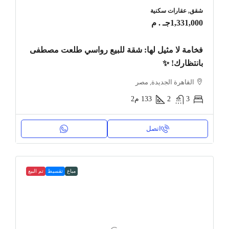
شقق, عقارات سكنية
1,331,000جـ . م
فخامة لا مثيل لها: شقة للبيع رواسي طلعت مصطفى
بانتظارك! ✨
القاهرة الجديدة, مصر
3
2
133
م2
اتصل
مباع
تقسيط
تم البيع