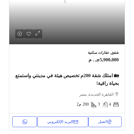
شقق, عقارات سكنية
5,900,000جـ . م
🏡 امتلك شقة 200م تخصيص هيئة في مدينتي واستمتع
بحياة راقية!
القاهرة الجديدة, مصر
4
3
200
م2
اتصل
البريد الإلكتروني