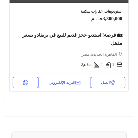
استوديوهات, عقارات سكنية
3,300,000جـ . م
🏡 فرصة! استديو حجز قديم للبيع في بريفادو بسعر
مذهل
القاهرة الجديدة, مصر
1
1
65
م2
اتصل
البريد الإلكتروني