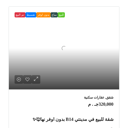
للبيع
مباع
بدون اوفر
تقسيط
تم البيع
شقق, عقارات سكنية
320,000جـ . م
شقة للبيع في مدينتي B14 بدون اوفر نهائيًا✨