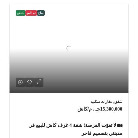
مباع
تم البيع
كـاش
شقق, عقارات سكنية
15,300,000جـ . م
/كاش
🏡 لا تفوّت الفرصة! شقة 4 غرف كاش للبيع في
مدينتي بتصميم فاخر