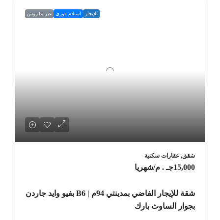
للإيجار
استلام فوري
غير مفروش
شقق, عقارات سكنية
15,000جـ . م
/شهريا
شقة للإيجار الفاضي بمدينتي 94م | B6 بفيو وايد جاردن
بجوار الساوث بارك