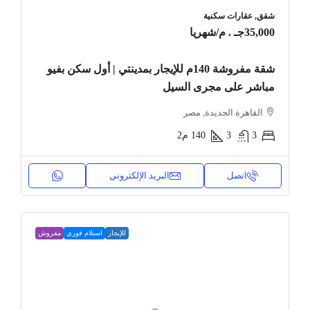
شقق, عقارات سكنية
35,000جـ . م
/شهريا
شقة مفروشة 140م للإيجار بمدينتي | أول سكن بفيو
مباشر على مجرى السيل
القاهرة الجديدة, مصر
3
3
140
م2
اتصل
البريد الإلكتروني
للإيجار
استلام فوري
مفروش