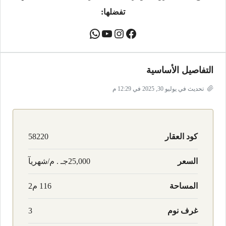
تفضلها:
التفاصيل الأساسية
تحديث في يوليو 30, 2025 في 12:29 م
كود العقار
58220
السعر
25,000جـ . م/شهريآ
المساحة
116 م2
غرف نوم
3