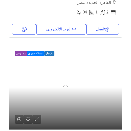
القاهرة الجديدة, مصر
2
1
94
م2
اتصل
البريد الإلكتروني
للإيجار
استلام فوري
مفروش