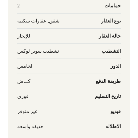
حمامات
2
نوع العقار
شقق, عقارات سكنية
حالة العقار
للإيجار
التشطيب
تشطيب سوبر لوكس
الدور
الخامس
طريقة الدفع
كــاش
تاريخ التسليم
فوري
فيديو
غير متوفر
الاطلاله
حديقه واسعه