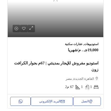
استوديوهات, عقارات سكنية
19,000جـ . م
/شهريا
استوديو مفروش للإيجار بمدينتي | 67م بجوار الكرافت
زون
القاهرة الجديدة, مصر
1
1
67
م2
اتصل
البريد الإلكتروني