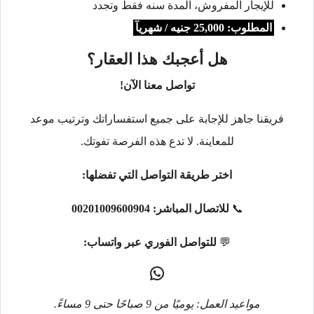
للإيجار المفروش، المدة سنه فقط وتجدد
المطلوب: 25,000 جنيه / شهريآ
هل أعجبك هذا العقار؟
تواصل معنا الآن!
فريقنا جاهز للإجابة على جميع استفساراتك وترتيب موعد
للمعاينة. لا تدع هذه الفرصة تفوتك.
اختر طريقة التواصل التي تفضلها:
📞
للاتصال المباشر:
00201009600904
💬
للتواصل الفوري عبر واتساب:
مواعيد العمل: يوميًا من 9 صباحًا حتى 9 مساءً.