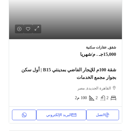
شقق, عقارات سكنية
15,000جـ . م
/شهريا
شقة 100م للإيجار الفاضي بمدينتي B15 | أول سكن
بجوار مجمع الخدمات
القاهرة الجديدة, مصر
2
2
100
م2
اتصل
البريد الإلكتروني