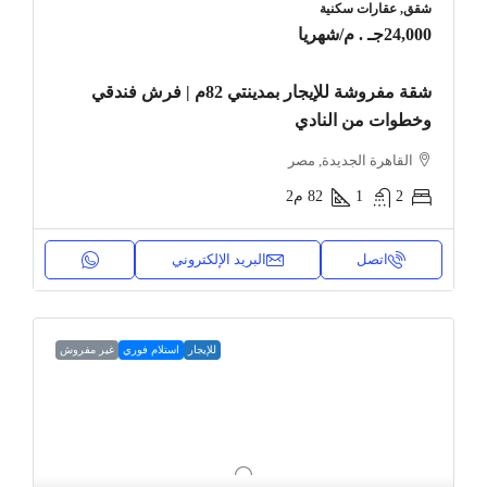
شقق, عقارات سكنية
24,000جـ . م
/شهريا
شقة مفروشة للإيجار بمدينتي 82م | فرش فندقي
وخطوات من النادي
القاهرة الجديدة, مصر
2
1
82
م2
اتصل
البريد الإلكتروني
للإيجار
استلام فوري
غير مفروش