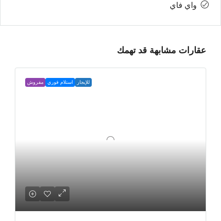
واي فاي
عقارات مشابهة قد تهمك
للإيجار
استلام فوري
مفروش