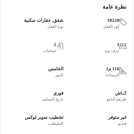
نظرة عامة
58220
شقق, عقارات سكنية
كود العقار
نوع العقار
2
3
غرف نوم
حمامات
116 م2
الخامس
المساحة
الدور
كــاش
فوري
طريقة الدفع
تاريخ التسليم
غير متوفر
تشطيب سوبر لوكس
فيديو
التشطيب