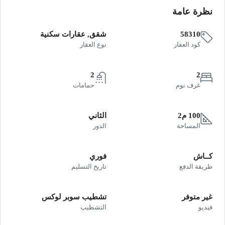
نظرة عامة
58310
شقق, عقارات سكنية
كود العقار
نوع العقار
2
2
غرف نوم
حمامات
100 م2
الثاني
المساحة
الدور
كــاش
فوري
طريقة الدفع
تاريخ التسليم
غير متوفر
تشطيب سوبر لوكس
فيديو
التشطيب