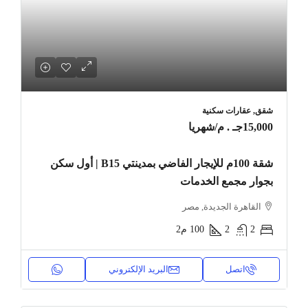
شقق, عقارات سكنية
15,000جـ . م
/شهريا
شقة 100م للإيجار الفاضي بمدينتي B15 | أول سكن
بجوار مجمع الخدمات
القاهرة الجديدة, مصر
2
2
100
م2
اتصل
البريد الإلكتروني