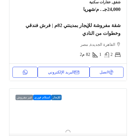
شقق, عقارات سكنية
24,000جـ . م
/شهريا
شقة مفروشة للإيجار بمدينتي 82م | فرش فندقي
وخطوات من النادي
القاهرة الجديدة, مصر
2
1
82
م2
اتصل
البريد الإلكتروني
للإيجار
استلام فوري
غير مفروش