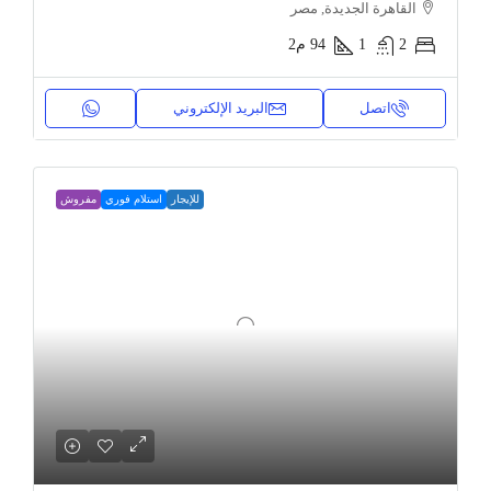
القاهرة الجديدة, مصر
2
1
94
م2
اتصل
البريد الإلكتروني
للإيجار
استلام فوري
مفروش