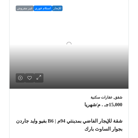
للإيجار
استلام فوري
غير مفروش
شقق, عقارات سكنية
15,000جـ . م
/شهريا
شقة للإيجار الفاضي بمدينتي 94م | B6 بفيو وايد جاردن
بجوار الساوث بارك