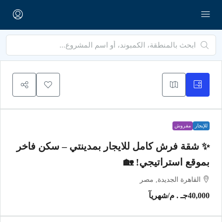
للإيجار
مفروش
✨ شقة فرش كامل للايجار بمدينتي – سكن فاخر
بموقع استراتيجي! 🏡
القاهرة الجديدة, مصر
40,000جـ . م
/شهريآ