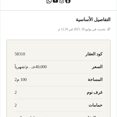
التفاصيل الأساسية
تحديث في يوليو 30, 2025 في 12:29 م
كود العقار
58310
السعر
40,000جـ . م/شهريآ
المساحة
100 م2
غرف نوم
2
حمامات
2