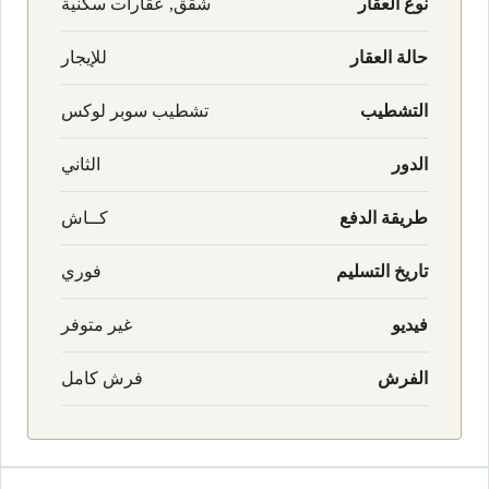
نوع العقار
شقق, عقارات سكنية
حالة العقار
للإيجار
التشطيب
تشطيب سوبر لوكس
الدور
الثاني
طريقة الدفع
كــاش
تاريخ التسليم
فوري
فيديو
غير متوفر
الفرش
فرش كامل