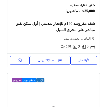
شقق, عقارات سكنية
35,000جـ . م
/شهريا
شقة مفروشة 140م للإيجار بمدينتي | أول سكن بفيو
مباشر على مجرى السيل
القاهرة الجديدة, مصر
3
3
140
م2
اتصل
البريد الإلكتروني
للإيجار
استلام فوري
مفروش