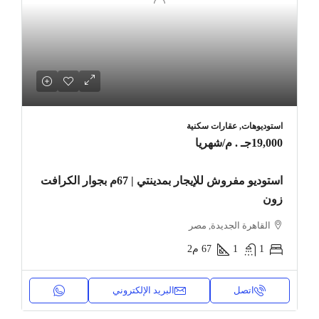
استوديوهات, عقارات سكنية
19,000جـ . م
/شهريا
استوديو مفروش للإيجار بمدينتي | 67م بجوار الكرافت
زون
القاهرة الجديدة, مصر
1
1
67
م2
اتصل
البريد الإلكتروني