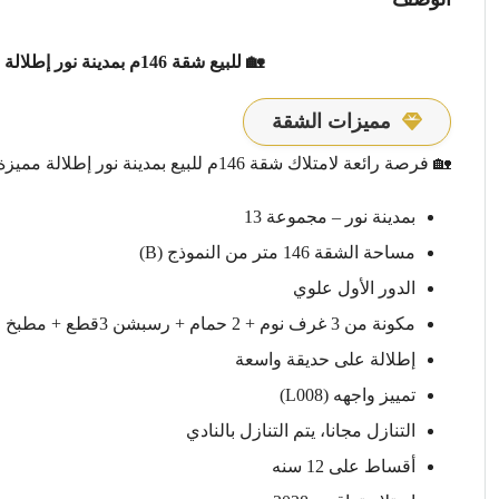
🏡 للبيع شقة 146م بمدينة نور إطلالة مميزة مع تايكون العقاري – الفخامة تبدأ هنا!
مميزات الشقة
🏡 فرصة رائعة لامتلاك شقة 146م للبيع بمدينة نور إطلالة مميزة مع
بمدينة نور – مجموعة 13
مساحة الشقة 146 متر من النموذج (B)
الدور الأول علوي
مكونة من 3 غرف نوم + 2 حمام + رسبشن 3قطع + مطبخ
إطلالة على حديقة واسعة
تمييز واجهه (L008)
التنازل مجانا، يتم التنازل بالنادي
أقساط على 12 سنه