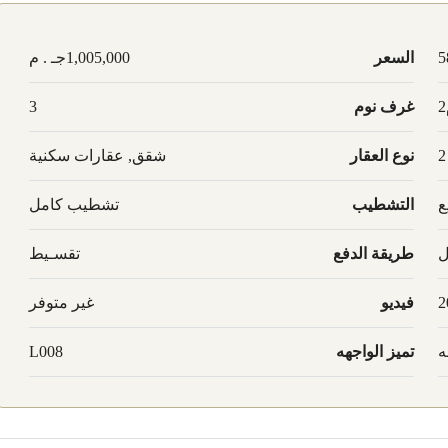
5
السعر
1,005,000جـ . م
غرف نوم
3
2
نوع العقار
شقق, عقارات سكنية
ع
التشطيب
تشطيب كامل
ل
طريقة الدفع
تقسـيط
2
فيديو
غير متوفر
ه
تميز الواجهه
L008