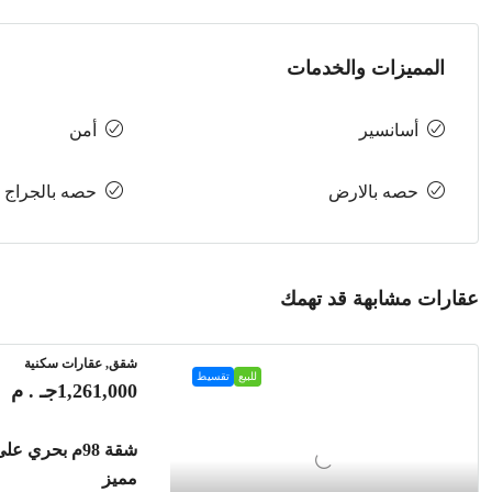
المميزات والخدمات
أسانسير
أمن
حصه بالارض
حصه بالجراج
عقارات مشابهة قد تهمك
شقق, عقارات سكنية
للبيع
تقسيط
1,261,000جـ . م
شقة 98م بحري 
مميز