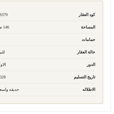
كود العقار
8379
المساحة
146 م2
حمامات
حالة العقار
للبي
الدور
الاو
تاريخ التسليم
028
الاطلاله
حديقه واسع