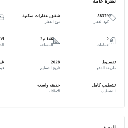
نظرة عامة
58379
شقق, عقارات سكنية
كود العقار
نوع العقار
2
146 م2
الا
حمامات
المساحة
الد
تقسـيط
2028
غير
طريقة الدفع
تاريخ التسليم
فيد
تشطيب كامل
حديقه واسعه
التشطيب
الاطلاله
الوصف