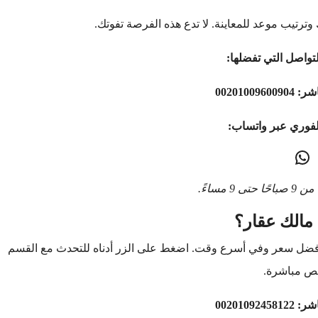
وترتيب موعد للمعاينة. لا تدع هذه الفرصة تفوتك.
تواصل التي تفضلها:
اشر:
00201009600904
لفوري عبر واتساب:
9 مساءً.
مالك عقار؟
أفضل سعر وفي أسرع وقت. اضغط على الزر أدناه للتحدث مع القسم
ص مباشرة.
اشر:
00201092458122