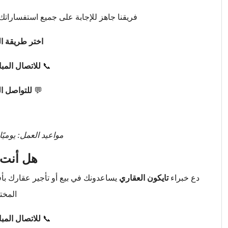
فريقنا جاهز للإجابة على جميع استفساراتك 
اختر طريقة ال
📞
للاتصال المب
💬
للتواصل ا
مواعيد العمل: يوميًا من 9 صباحًا حتى 
هل أنت 
دع خبراء
تايكون العقاري
يساعدونك في بيع أو تأجير عقارك ب
المخت
📞
للاتصال المب