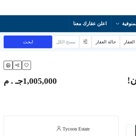
منوفية
اعلن عقارك معنا
العقار
حالة العقار
مسح الكل
ابحث
1,005,000جـ . م
Tycoon Estate