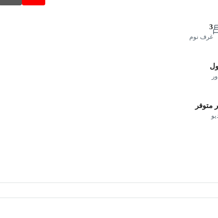
3
غرف نوم
ول
ور
 متوفر
يو