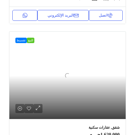
اتصل
البريد الإلكتروني
للبيع
تقسيط
شقق, عقارات سكنية
1,620,000جـ . م