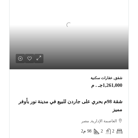
شقق, عقارات سكنية
1,261,000جـ . م
شقة 98م بحري على جاردن للبيع في مدينة نور بأوفر
مميز
العاصمة الإدارية, مصر
2
2
98
م2