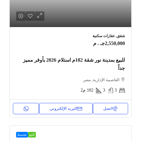
شقق, عقارات سكنية
2,550,000جـ . م
للبيع بمدينة نور شقة 182م استلام 2026 بأوفر مميز
جداً
العاصمة الإدارية, مصر
3
3
182
م2
اتصل
البريد الإلكتروني
للبيع
تقسيط