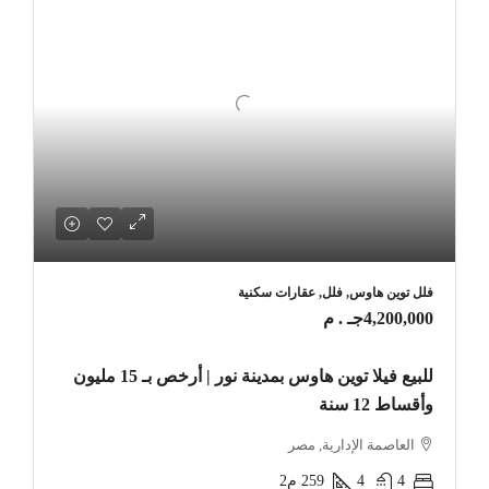
فلل توين هاوس, فلل, عقارات سكنية
4,200,000جـ . م
للبيع فيلا توين هاوس بمدينة نور | أرخص بـ 15 مليون
وأقساط 12 سنة
العاصمة الإدارية, مصر
4
4
259
م2