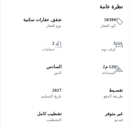
نظرة عامة
58399
شقق, عقارات سكنية
كود العقار
نوع العقار
2
3
غرف نوم
حمامات
126 م2
السادس
المساحة
الدور
تقسـيط
2027
طريقة الدفع
تاريخ التسليم
غير متوفر
تشطيب كامل
فيديو
التشطيب