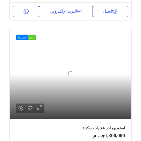
اتصل
البريد الإلكتروني
للبيع
تقسيط
استوديوهات, عقارات سكنية
1,300,000جـ . م