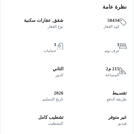
نظرة عامة
58434
شقق, عقارات سكنية
كود العقار
نوع العقار
3
3
غرف نوم
حمامات
215 م2
الثاني
المساحة
الدور
تقسـيط
2026
طريقة الدفع
تاريخ التسليم
غير متوفر
تشطيب كامل
فيديو
التشطيب