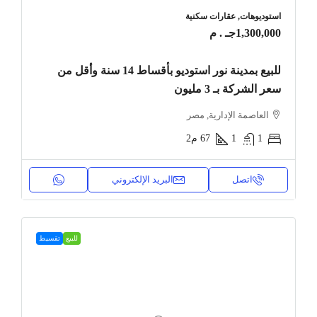
استوديوهات, عقارات سكنية
1,300,000جـ . م
للبيع بمدينة نور استوديو بأقساط 14 سنة وأقل من
سعر الشركة بـ 3 مليون
العاصمة الإدارية, مصر
1
1
67
م2
اتصل
البريد الإلكتروني
للبيع
تقسيط