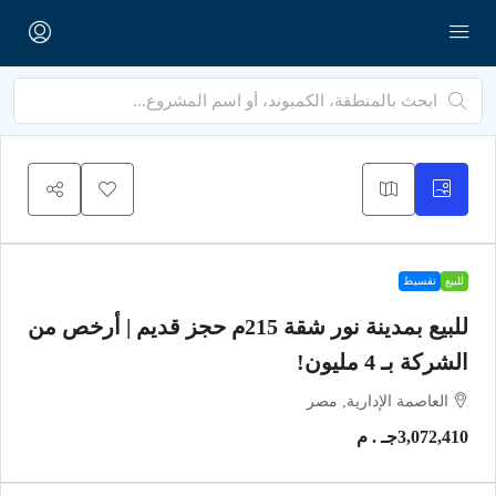
للبيع
تقسيط
للبيع بمدينة نور شقة 215م حجز قديم | أرخص من
الشركة بـ 4 مليون!
العاصمة الإدارية, مصر
3,072,410جـ . م