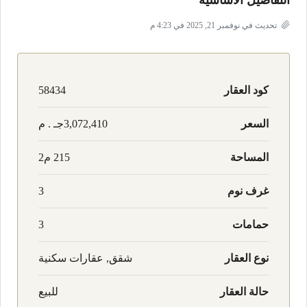
التفاصيل الأساسية
تحديث في نوفمبر 21, 2025 في 4:23 م
كود العقار
58434
السعر
3,072,410جـ . م
المساحة
215 م2
غرف نوم
3
حمامات
3
نوع العقار
شقق, عقارات سكنية
حالة العقار
للبيع