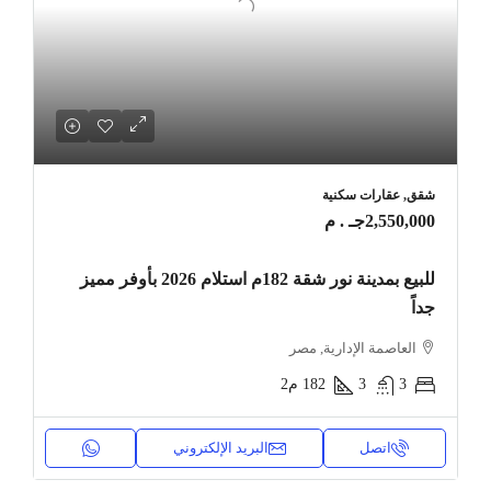
شقق, عقارات سكنية
2,550,000جـ . م
للبيع بمدينة نور شقة 182م استلام 2026 بأوفر مميز
جداً
العاصمة الإدارية, مصر
3
3
182
م2
اتصل
البريد الإلكتروني