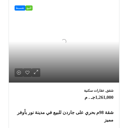
للبيع
تقسيط
شقق, عقارات سكنية
1,261,000جـ . م
شقة 98م بحري على جاردن للبيع في مدينة نور بأوفر
مميز