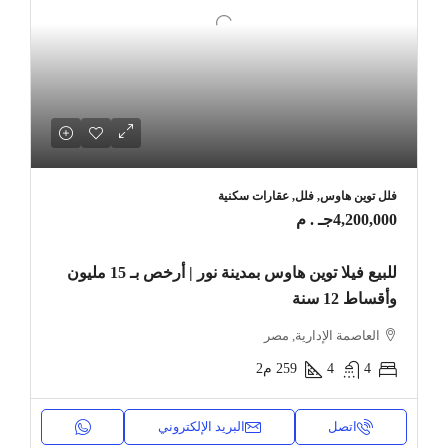
فلل توين هاوس, فلل, عقارات سكنية
4,200,000جـ . م
للبيع فيلا توين هاوس بمدينة نور | أرخص بـ 15 مليون
وأقساط 12 سنة
العاصمة الإدارية, مصر
4
4
259
م2
اتصل
البريد الإلكتروني