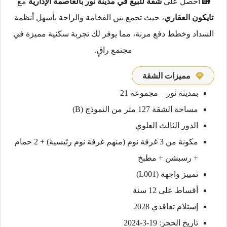
🏡 احصل على
شقة للبيع في مدينة نور بالعاصمة الإدارية
مع
تايكون العقاري
، حيث تجمع بين الفخامة والراحة بأسهل أنظمة
السداد وخطط دفع مرنة، مما يوفر لك تجربة سكنية مميزة في
مجتمع راقٍ.
مميزات الشقة
بمدينة نور – مجموعة 21
مساحة الشقة 127 متر من النموذج (B)
الدور الثالث العلوي
مكونة من 3 غرفة نوم (منهم غرفة نوم رئيسية) + 2 حمام
+ رسبشن + مطبخ
تمييز واجهة (L001)
أقساط على 12 سنة
إستلام تعاقدي 2028
تاريخ الحجز: 19-3-2024