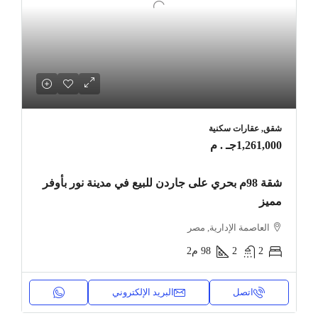
شقق, عقارات سكنية
1,261,000جـ . م
شقة 98م بحري على جاردن للبيع في مدينة نور بأوفر
مميز
العاصمة الإدارية, مصر
2
2
98
م2
اتصل
البريد الإلكتروني