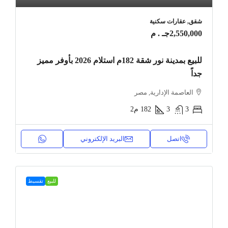
شقق, عقارات سكنية
2,550,000جـ . م
للبيع بمدينة نور شقة 182م استلام 2026 بأوفر مميز
جداً
العاصمة الإدارية, مصر
3
3
182
م2
اتصل
البريد الإلكتروني
للبيع
تقسيط