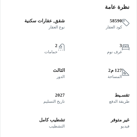
نظرة عامة
58590
شقق, عقارات سكنية
كود العقار
نوع العقار
2
3
غرف نوم
حمامات
127 م2
الثالث
المساحة
الدور
تقسـيط
2027
طريقة الدفع
تاريخ التسليم
غير متوفر
تشطيب كامل
فيديو
التشطيب