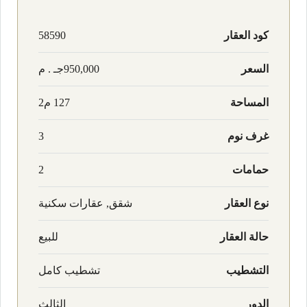
كود العقار
58590
السعر
950,000جـ . م
المساحة
127 م2
غرف نوم
3
حمامات
2
نوع العقار
شقق, عقارات سكنية
حالة العقار
للبيع
التشطيب
تشطيب كامل
الدور
الثالث