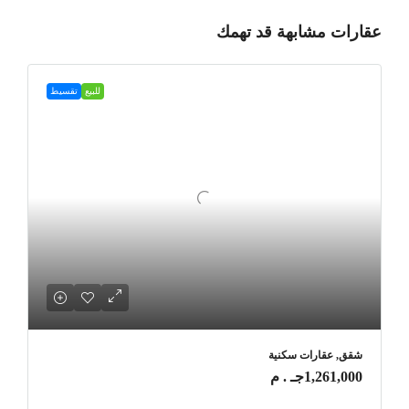
عقارات مشابهة قد تهمك
للبيع
تقسيط
شقق, عقارات سكنية
1,261,000جـ . م