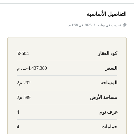
التفاصيل الأساسية
تحديث في يوليو 31, 2025 في 1:58 م
كود العقار
58604
السعر
4,437,380جـ . م
المساحة
292 م2
مساحة الأرض
589 م2
غرف نوم
4
حمامات
4