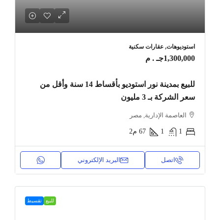
استوديوهات, عقارات سكنية
1,300,000جـ . م
للبيع بمدينة نور استوديو بأقساط 14 سنة وأقل من
سعر الشركة بـ 3 مليون
العاصمة الإدارية, مصر
1
1
67
م2
اتصل
البريد الإلكتروني
للبيع
تقسيط