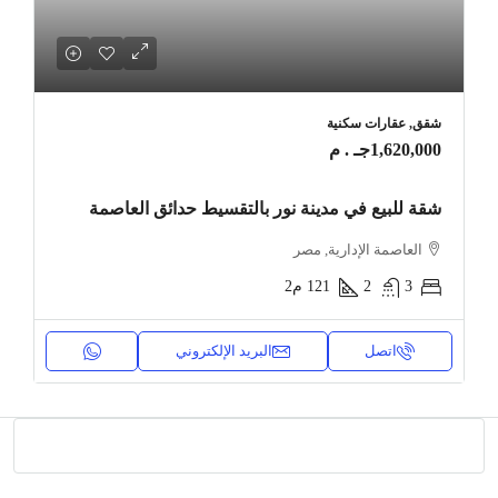
شقق, عقارات سكنية
1,620,000جـ . م
شقة للبيع في مدينة نور بالتقسيط حدائق العاصمة
العاصمة الإدارية, مصر
3
2
121
م2
اتصل
البريد الإلكتروني