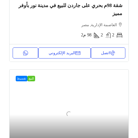
شقة 98م بحري على جاردن للبيع في مدينة نور بأوفر
مميز
العاصمة الإدارية, مصر
2
2
98
م2
اتصل
البريد الإلكتروني
للبيع
تقسيط