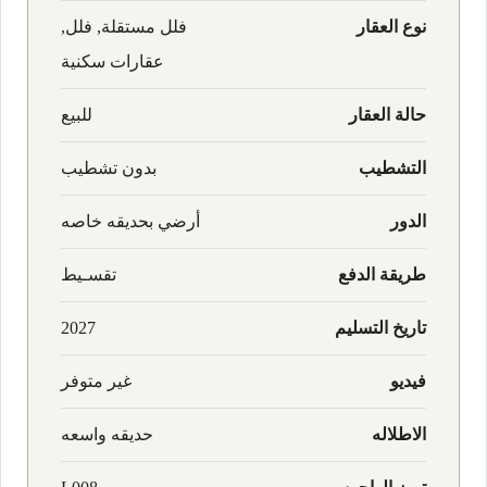
نوع العقار
فلل مستقلة, فلل,
عقارات سكنية
حالة العقار
للبيع
التشطيب
بدون تشطيب
الدور
أرضي بحديقه خاصه
طريقة الدفع
تقسـيط
تاريخ التسليم
2027
فيديو
غير متوفر
الاطلاله
حديقه واسعه