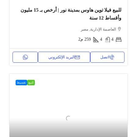
للبيع فيلا توين هاوس بمدينة نور | أرخص بـ 15 مليون
وأقساط 12 سنة
العاصمة الإدارية, مصر
4
4
259
م2
اتصل
البريد الإلكتروني
للبيع
تقسيط