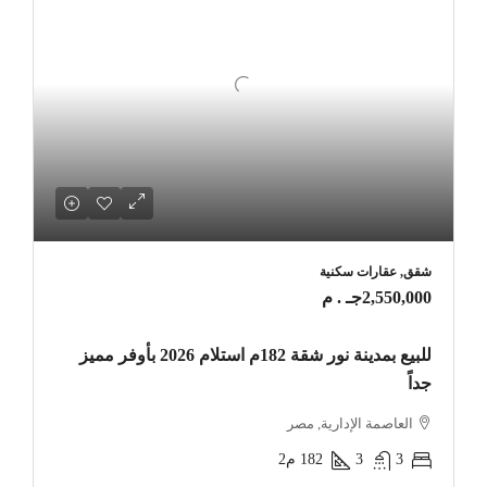
شقق, عقارات سكنية
2,550,000جـ . م
للبيع بمدينة نور شقة 182م استلام 2026 بأوفر مميز
جداً
العاصمة الإدارية, مصر
3
3
182
م2