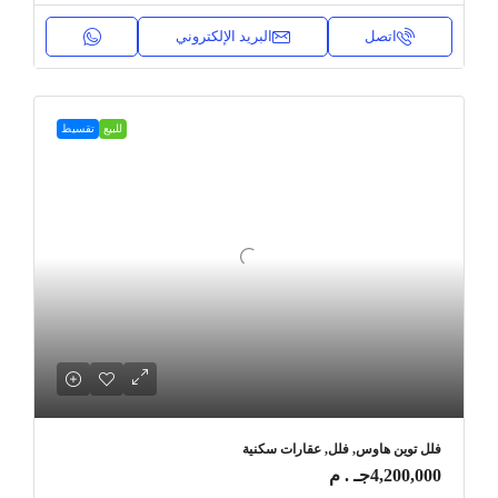
اتصل
البريد الإلكتروني
للبيع
تقسيط
فلل توين هاوس, فلل, عقارات سكنية
4,200,000جـ . م