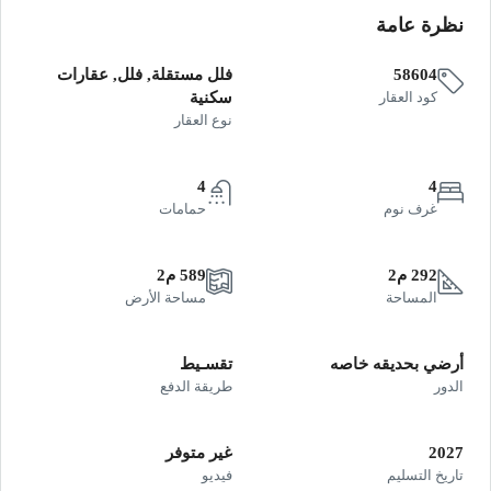
نظرة عامة
58604
فلل مستقلة, فلل, عقارات
كود العقار
سكنية
نوع العقار
4
4
غرف نوم
حمامات
292 م2
589 م2
المساحة
مساحة الأرض
أرضي بحديقه خاصه
تقسـيط
الدور
طريقة الدفع
2027
غير متوفر
تاريخ التسليم
فيديو