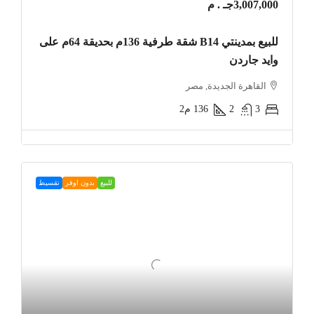
3,007,000جـ . م
للبيع بمدينتي B14 شقة طرفية 136م بحديقة 64م على
وايد جاردن
القاهرة الجديدة, مصر
3
2
136
م2
للبيع
بدون اوفر
تقسيط