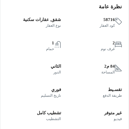
نظرة عامة
58716
شقق, عقارات سكنية
كود العقار
نوع العقار
1
2
غرف نوم
حمام
84 م2
الثاني
المساحة
الدور
تقسـيط
فوري
طريقة الدفع
تاريخ التسليم
غير متوفر
تشطيب كامل
فيديو
التشطيب