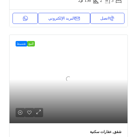
3
2
136
م2
اتصل
البريد الإلكتروني
للبيع
تقسيط
شقق, عقارات سكنية