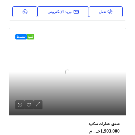
اتصل
البريد الإلكتروني
للبيع
تقسيط
شقق, عقارات سكنية
1,903,000جـ . م