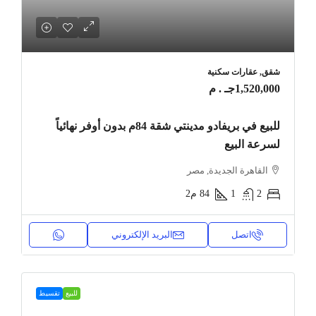
شقق, عقارات سكنية
1,520,000جـ . م
للبيع في بريفادو مدينتي شقة 84م بدون أوفر نهائياً
لسرعة البيع
القاهرة الجديدة, مصر
2
1
84
م2
اتصل
البريد الإلكتروني
للبيع
تقسيط