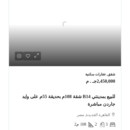
شقق, عقارات سكنية
2,450,000جـ . م
للبيع بمدينتي B14 شقة 108م بحديقة 55م على وايد
جاردن مباشرة
القاهرة الجديدة, مصر
3
2
108
م2