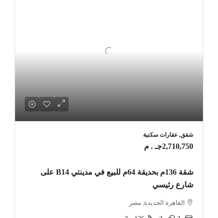
شقق, عقارات سكنية
2,710,750جـ . م
شقة 136م بحديقة 64م للبيع في مدينتي B14 على
شارع رئيسي
القاهرة الجديدة, مصر