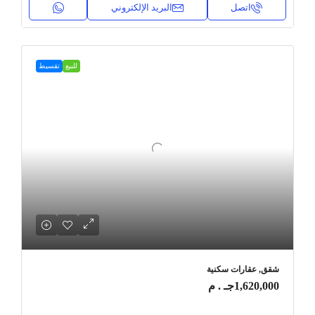
اتصل
البريد الإلكتروني
للبيع
تقسيط
شقق, عقارات سكنية
1,620,000جـ . م