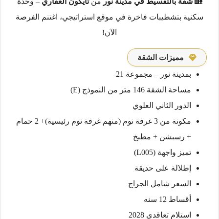
🏡
شقة بالتقسيط في مدينة نور
من
تايكون العقاري
– وحدة
سكنية بتشطيبات فاخرة في موقع استراتيجي، اغتنم الفرصة
الآن!
مميزات الشقة
بمدينة نور – مجموعة 21
مساحة الشقة 146 متر من النموذج (E)
الدور الثاني العلوي
مكونة من 3 غرفة نوم (منهم غرفة نوم رئيسية)+ 2 حمام
+ رسبشن + مطبخ
تميز واجهة (L005)
إطلالة على حديقة
السعر شامل الجراج
أقساط 12 سنه
استلام تعاقدي 2028