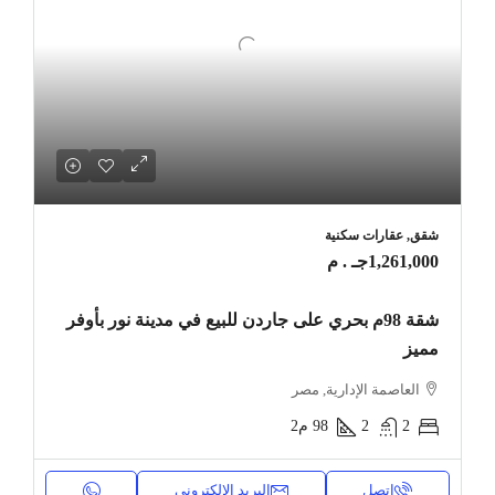
شقق, عقارات سكنية
1,261,000جـ . م
شقة 98م بحري على جاردن للبيع في مدينة نور بأوفر
مميز
العاصمة الإدارية, مصر
2
2
98
م2
اتصل
البريد الإلكتروني