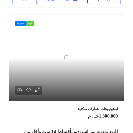
للبيع
تقسيط
استوديوهات, عقارات سكنية
1,300,000جـ . م
للبيع بمدينة نور استوديو بأقساط 14 سنة وأقل من