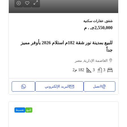
شقق, عقارات سكنية
2,550,000جـ . م
للبيع بمدينة نور شقة 182م استلام 2026 بأوفر مميز
جداً
العاصمة الإدارية, مصر
3
3
182
م2
اتصل
البريد الإلكتروني
للبيع
تقسيط