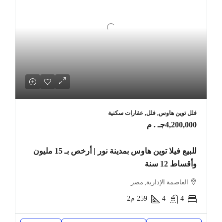
فلل توين هاوس, فلل, عقارات سكنية
4,200,000جـ . م
للبيع فيلا توين هاوس بمدينة نور | أرخص بـ 15 مليون
وأقساط 12 سنة
العاصمة الإدارية, مصر
4
4
259
م2