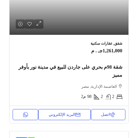
شقق, عقارات سكنية
1,261,000جـ . م
شقة 98م بحري على جاردن للبيع في مدينة نور بأوفر
مميز
العاصمة الإدارية, مصر
2
2
98
م2
اتصل
البريد الإلكتروني