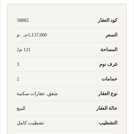
كود العقار
58882
السعر
1,137,000جـ . م
المساحة
121 م2
غرف نوم
3
حمامات
2
نوع العقار
شقق, عقارات سكنية
حالة العقار
للبيع
التشطيب
تشطيب كامل