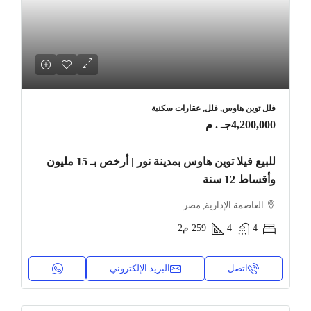
فلل توين هاوس, فلل, عقارات سكنية
4,200,000جـ . م
للبيع فيلا توين هاوس بمدينة نور | أرخص بـ 15 مليون
وأقساط 12 سنة
العاصمة الإدارية, مصر
4
4
259
م2
اتصل
البريد الإلكتروني