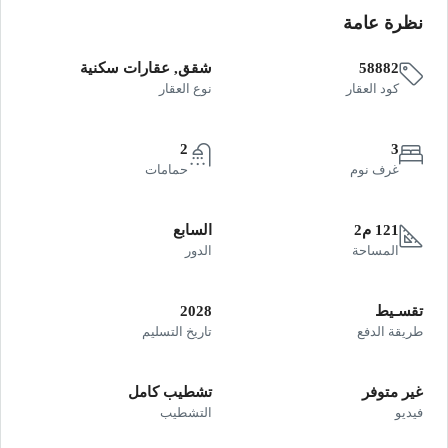
نظرة عامة
58882
شقق, عقارات سكنية
كود العقار
نوع العقار
2
3
غرف نوم
حمامات
121 م2
السابع
المساحة
الدور
تقسـيط
2028
طريقة الدفع
تاريخ التسليم
غير متوفر
تشطيب كامل
فيديو
التشطيب