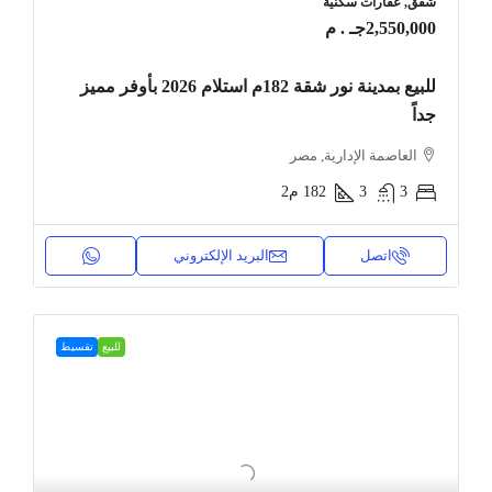
شقق, عقارات سكنية
2,550,000جـ . م
للبيع بمدينة نور شقة 182م استلام 2026 بأوفر مميز
جداً
العاصمة الإدارية, مصر
3
3
182
م2
اتصل
البريد الإلكتروني
للبيع
تقسيط