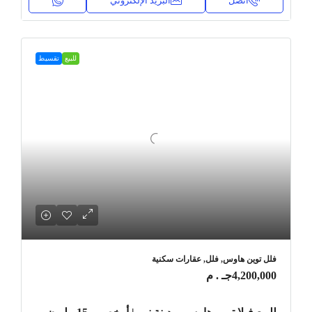
اتصل
البريد الإلكتروني
للبيع
تقسيط
فلل توين هاوس, فلل, عقارات سكنية
4,200,000جـ . م