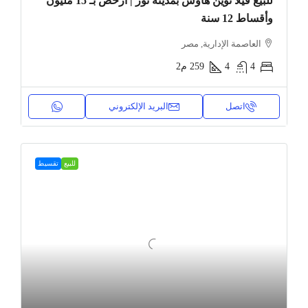
للبيع فيلا توين هاوس بمدينة نور | أرخص بـ 15 مليون
وأقساط 12 سنة
العاصمة الإدارية, مصر
4
4
259
م2
اتصل
البريد الإلكتروني
للبيع
تقسيط