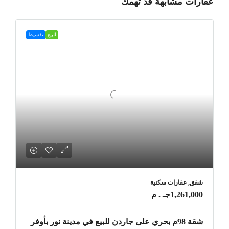
عقارات مشابهة قد تهمك
للبيع
تقسيط
شقق, عقارات سكنية
1,261,000جـ . م
شقة 98م بحري على جاردن للبيع في مدينة نور بأوفر