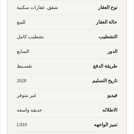
نوع العقار
شقق, عقارات سكنية
حالة العقار
للبيع
التشطيب
تشطيب كامل
الدور
السابع
طريقة الدفع
تقسـيط
تاريخ التسليم
2028
فيديو
غير متوفر
الاطلاله
حديقه واسعه
تميز الواجهه
L010