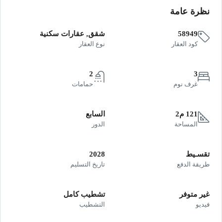
نظرة عامة
58949
شقق, عقارات سكنية
كود العقار
نوع العقار
2
3
غرف نوم
حمامات
121 م2
السابع
المساحة
الدور
تقسـيط
2028
طريقة الدفع
تاريخ التسليم
غير متوفر
تشطيب كامل
فيديو
التشطيب