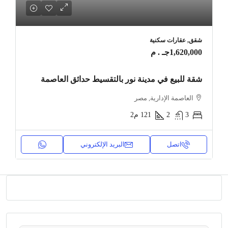
شقق, عقارات سكنية
1,620,000جـ . م
شقة للبيع في مدينة نور بالتقسيط حدائق العاصمة
العاصمة الإدارية, مصر
3
2
121
م2
اتصل
البريد الإلكتروني