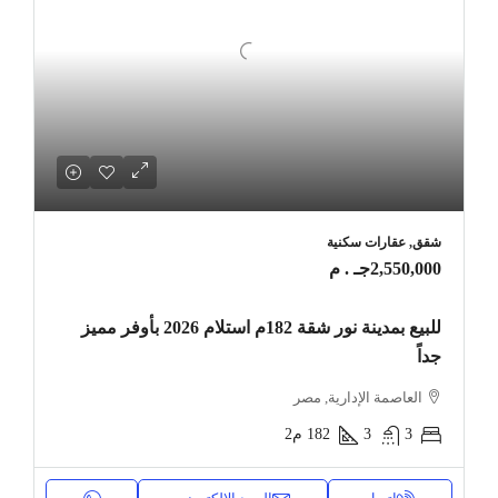
شقق, عقارات سكنية
2,550,000جـ . م
للبيع بمدينة نور شقة 182م استلام 2026 بأوفر مميز
جداً
العاصمة الإدارية, مصر
3
3
182
م2