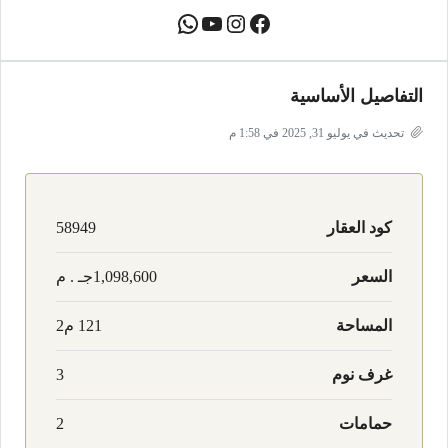
التفاصيل الأساسية
تحديث في يوليو 31, 2025 في 1:58 م
كود العقار
58949
السعر
1,098,600جـ . م
المساحة
121 م2
غرف نوم
3
حمامات
2