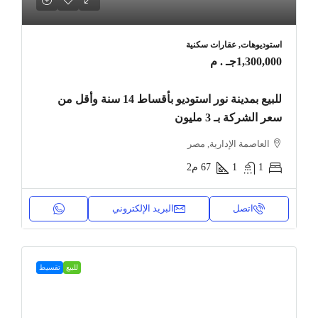
استوديوهات, عقارات سكنية
1,300,000جـ . م
للبيع بمدينة نور استوديو بأقساط 14 سنة وأقل من
سعر الشركة بـ 3 مليون
العاصمة الإدارية, مصر
1
1
67
م2
اتصل
البريد الإلكتروني
للبيع
تقسيط