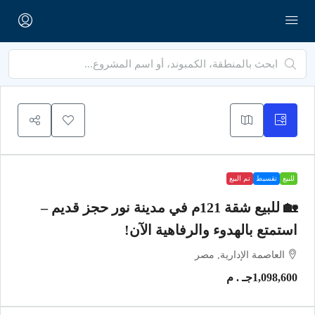
للبيع
تقسيط
تم البيع
🏡 للبيع شقة 121م في مدينة نور حجز قديم –
استمتع بالهدوء والرفاهية الآن!
العاصمة الإدارية, مصر
1,098,600جـ . م