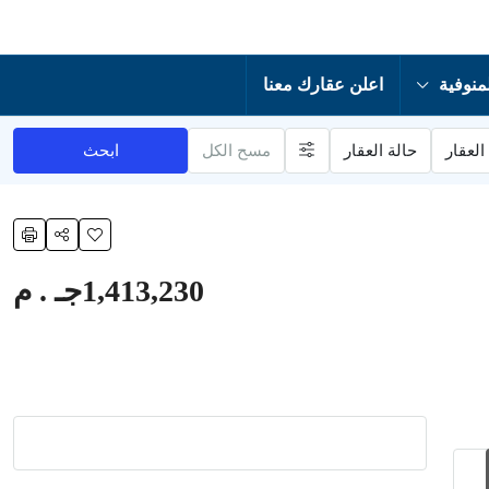
منوفية
اعلن عقارك معنا
العقار
حالة العقار
مسح الكل
ابحث
1,413,230جـ . م