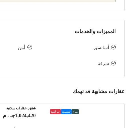
المميزات والخدمات
أسانسير
أمن
شرفة
عقارات مشابهة قد تهمك
شقق, عقارات سكنية
مباع
تقسيط
تم البيع
1,024,420جـ . م