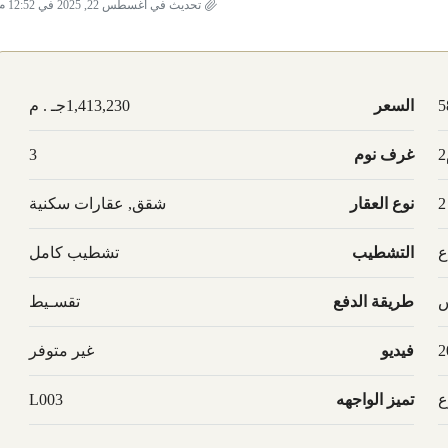
تحديث في أغسطس 22, 2025 في 12:52 م
5
السعر
1,413,230جـ . م
غرف نوم
3
2
نوع العقار
شقق, عقارات سكنية
ع
التشطيب
تشطيب كامل
س
طريقة الدفع
تقسـيط
2
فيديو
غير متوفر
ع
تميز الواجهه
L003