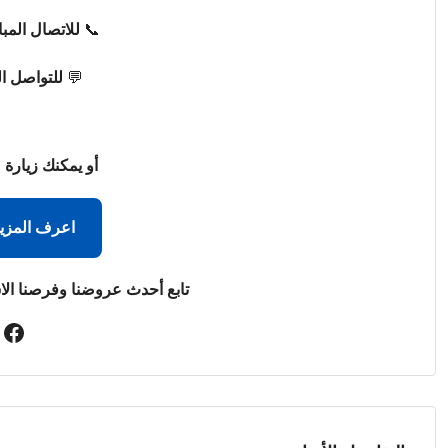
📞
للاتصال المب
💬
للتواصل ا
أو يمكنك زيارة 
اعرف المزي
تابع أحدث عروضنا وفرصنا الا