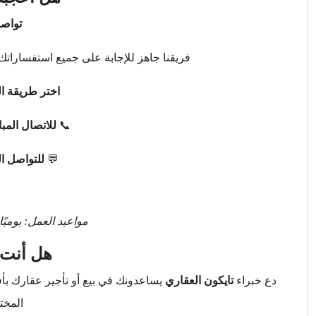
تواصل
فريقنا جاهز للإجابة على جميع استفساراتك 
اختر طريقة ال
📞
للاتصال المب
💬
للتواصل ا
مواعيد العمل: يوميًا من 9 صباحًا حتى 
هل أنت 
دع خبراء
تايكون العقاري
يساعدونك في بيع أو تأجير عقارك ب
المخت