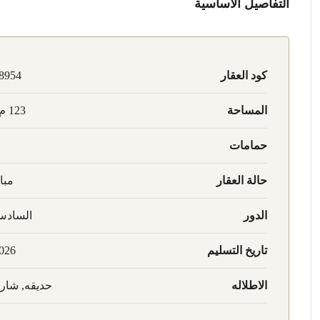
التفاصيل الأساسية
كود العقار
8954
المساحة
123 م2
حمامات
حالة العقار
مبا
الدور
الساد
تاريخ التسليم
026
الاطلاله
حديقه, شار