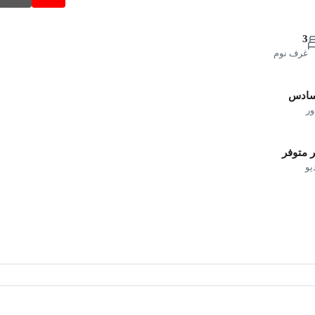
3
غرف نوم
سادس
ور
 متوفر
يو