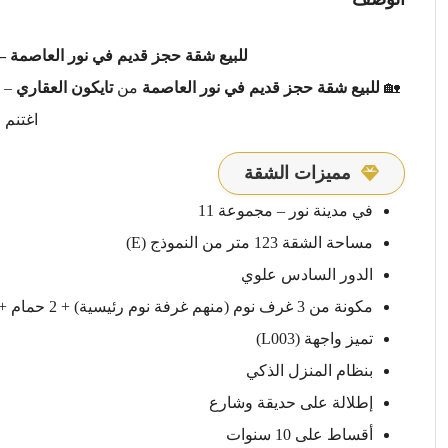
للبيع شقة حجز قديم في نور العاصمة –
🏡
للبيع شقة حجز قديم في نور العاصمة
من
تايكون العقاري
– و
اغتنم 
مميزات الشقة
في مدينة نور – مجموعة 11
مساحة الشقة 123 متر من النموذج (E)
الدور السادس علوي
مكونة من 3 غرف نوم (منهم غرفة نوم رئيسية) + 2 حمام + رسبشن + مطبخ
تميز واجهة (L003)
بنظام المنزل الذكي
إطلالة على حديقة وشارع
أقساط على 10 سنوات