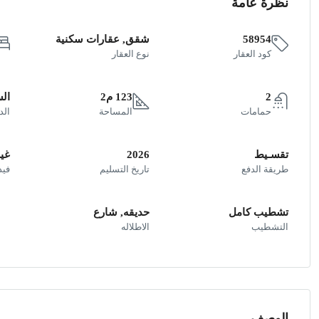
نظرة عامة
58954
شقق, عقارات سكنية
كود العقار
نوع العقار
2
123 م2
ال
حمامات
المساحة
الد
تقسـيط
2026
غير
طريقة الدفع
تاريخ التسليم
فيد
تشطيب كامل
حديقه, شارع
التشطيب
الاطلاله
الوصف