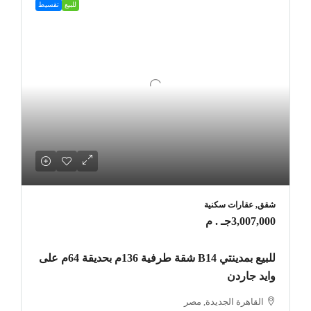
للبيع
تقسيط
شقق, عقارات سكنية
3,007,000جـ . م
للبيع بمدينتي B14 شقة طرفية 136م بحديقة 64م على
وايد جاردن
القاهرة الجديدة, مصر