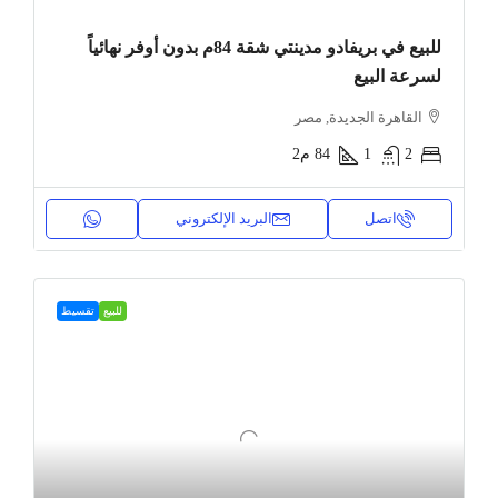
للبيع في بريفادو مدينتي شقة 84م بدون أوفر نهائياً
لسرعة البيع
القاهرة الجديدة, مصر
2
1
84
م2
اتصل
البريد الإلكتروني
للبيع
تقسيط