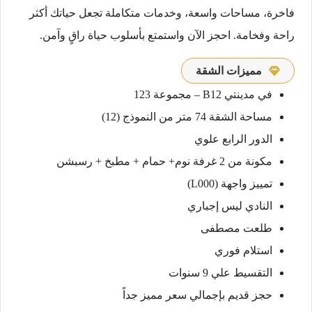
فاخرة، مساحات واسعة، وخدمات متكاملة تجعل حياتك أكثر
راحة وفخامة. احجز الآن واستمتع بأسلوب حياة راقٍ وآمن.
مميزات الشقة
في مدينتي B12 – مجموعة 123
مساحة الشقة 74 متر من النموذج (12)
الدور الرابع علوي
مكونة من 2 غرفة نوم+ حمام + مطبخ + رسبشن
تمييز واجهة (L000)
النادي ليس إجباري
طلعت مصطفى
استلام فوري
التقسيط علي 9 سنوات
حجز قديم بإجمالي سعر مميز جداً