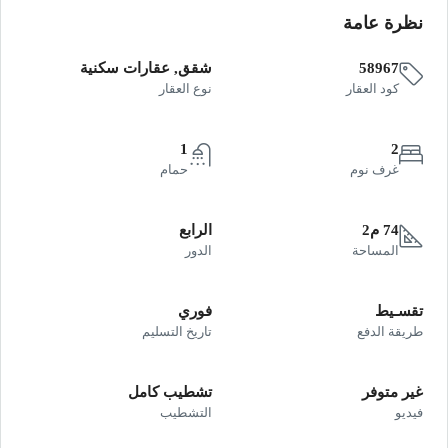
نظرة عامة
58967
شقق, عقارات سكنية
كود العقار
نوع العقار
1
2
غرف نوم
حمام
74 م2
الرابع
المساحة
الدور
تقسـيط
فوري
طريقة الدفع
تاريخ التسليم
غير متوفر
تشطيب كامل
فيديو
التشطيب