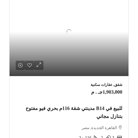
شقق, عقارات سكنية
1,903,000جـ . م
للبيع في B14 مدينتي شقة 116م بحري فيو مفتوح
بتنازل مجاني
القاهرة الجديدة, مصر
3
2
116
م2