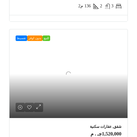
3
2
136
م2
للبيع
بدون اوفر
تقسيط
شقق, عقارات سكنية
1,520,000جـ . م