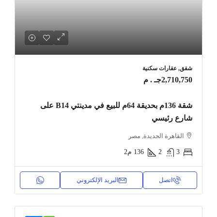
شقق, عقارات سكنية
2,710,750جـ . م
شقة 136م بحديقة 64م للبيع في مدينتي B14 على
شارع رئيسي
القاهرة الجديدة, مصر
3
2
136
م2
اتصل
البريد الإلكتروني