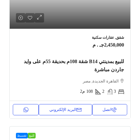
شقق, عقارات سكنية
2,450,000جـ . م
للبيع بمدينتي B14 شقة 108م بحديقة 55م على وايد
جاردن مباشرة
القاهرة الجديدة, مصر
3
2
108
م2
اتصل
البريد الإلكتروني
للبيع
تقسيط