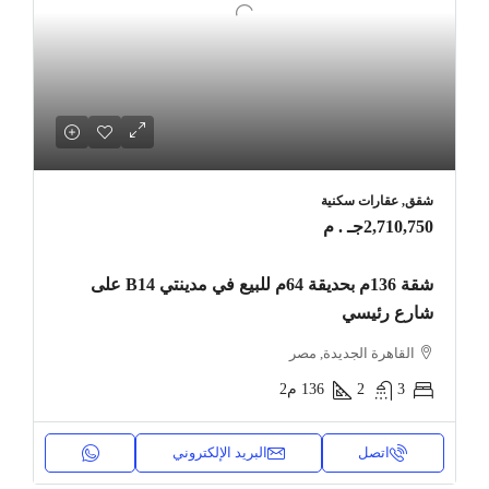
شقق, عقارات سكنية
2,710,750جـ . م
شقة 136م بحديقة 64م للبيع في مدينتي B14 على
شارع رئيسي
القاهرة الجديدة, مصر
3
2
136
م2
اتصل
البريد الإلكتروني