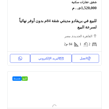
شقق, عقارات سكنية
1,520,000جـ . م
للبيع في بريفادو مدينتي شقة 84م بدون أوفر نهائياً
لسرعة البيع
القاهرة الجديدة, مصر
2
1
84
م2
اتصل
البريد الإلكتروني
للبيع
تقسيط