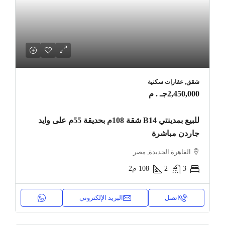
شقق, عقارات سكنية
2,450,000جـ . م
للبيع بمدينتي B14 شقة 108م بحديقة 55م على وايد
جاردن مباشرة
القاهرة الجديدة, مصر
3
2
108
م2
اتصل
البريد الإلكتروني