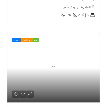
القاهرة الجديدة, مصر
3
2
136
م2
للبيع
بدون اوفر
تقسيط