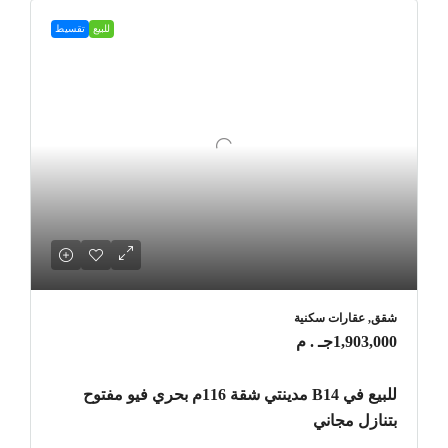
للبيع
تقسيط
شقق, عقارات سكنية
1,903,000جـ . م
للبيع في B14 مدينتي شقة 116م بحري فيو مفتوح
بتنازل مجاني