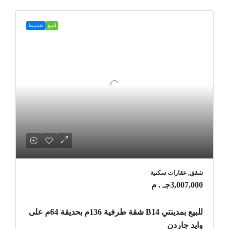
للبيع
تقسيط
شقق, عقارات سكنية
3,007,000جـ . م
للبيع بمدينتي B14 شقة طرفية 136م بحديقة 64م على
وايد جاردن