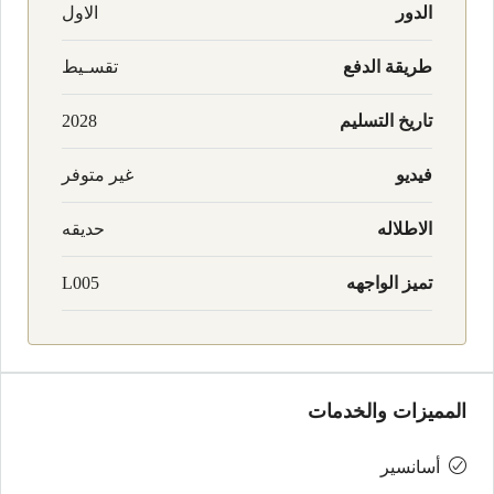
الدور
الاول
طريقة الدفع
تقسـيط
تاريخ التسليم
2028
فيديو
غير متوفر
الاطلاله
حديقه
تميز الواجهه
L005
المميزات والخدمات
أسانسير