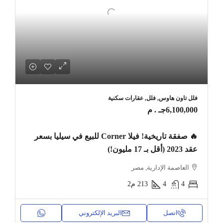
فلل تاون هاوس, فلل, عقارات سكنية
6,100,000جـ . م
🔥 صفقة تاريخية! فيلا Corner للبيع في سيليا بسعر
عقد 2023 (أقل بـ 17 مليون!)
العاصمة الإدارية, مصر
4
4
213
م2
اتصل
البريد الإلكتروني