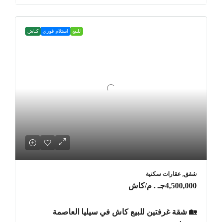
للبيع
استلام فوري
كـاش
شقق, عقارات سكنية
4,500,000جـ . م
/كاش
🏡 شقة غرفتين للبيع كاش في سيليا العاصمة