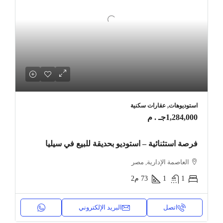
استوديوهات, عقارات سكنية
1,284,000جـ . م
فرصة استثنائية – استوديو بحديقة للبيع في سيليا
العاصمة الإدارية, مصر
1
1
73
م2
اتصل
البريد الإلكتروني