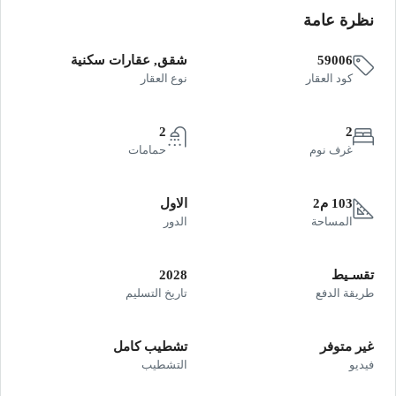
نظرة عامة
59006
شقق, عقارات سكنية
كود العقار
نوع العقار
2
2
غرف نوم
حمامات
103 م2
الاول
المساحة
الدور
تقسـيط
2028
طريقة الدفع
تاريخ التسليم
غير متوفر
تشطيب كامل
فيديو
التشطيب