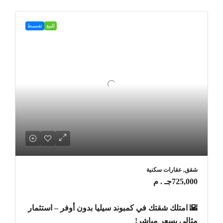
للبيع
تقسيط
شقق, عقارات سكنية
725,000جـ . م
🌇 امتلك شقتك في كمبوند سيليا بدون أوفر – استثمار
مثالي بسعر مباشر!