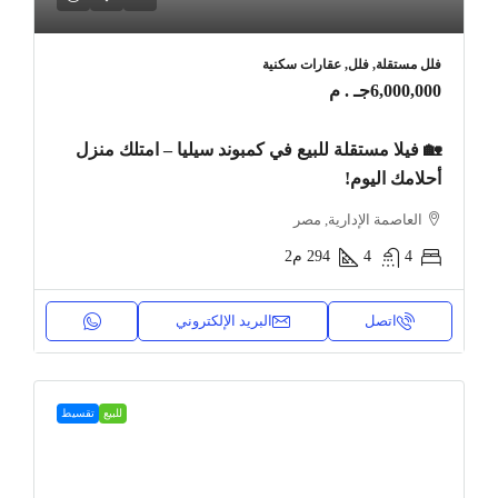
فلل مستقلة, فلل, عقارات سكنية
6,000,000جـ . م
🏡 فيلا مستقلة للبيع في كمبوند سيليا – امتلك منزل
أحلامك اليوم!
العاصمة الإدارية, مصر
4
4
294
م2
اتصل
البريد الإلكتروني
للبيع
تقسيط