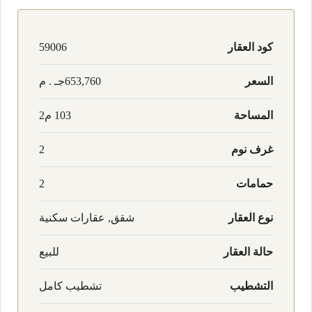
كود العقار
59006
السعر
653,760جـ . م
المساحة
103 م2
غرف نوم
2
حمامات
2
نوع العقار
شقق, عقارات سكنية
حالة العقار
للبيع
التشطيب
تشطيب كامل