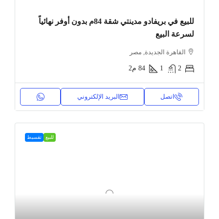
للبيع في بريفادو مدينتي شقة 84م بدون أوفر نهائياً
لسرعة البيع
القاهرة الجديدة, مصر
2
1
84
م2
اتصل
البريد الإلكتروني
للبيع
تقسيط