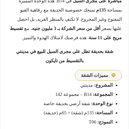
مباشرة على مجرى السيل
في B14. هذه الوحدة المميزة
بمساحة
135م
تمنحك خصوصية الحديقة مع رفاهية الفيو
المفتوح وغير المجروح. لا تكتفِ بالمنظر الفريد، بل احصل
عليها بسعر
أقل من سعر الشركة بـ 3 مليون جنيه
، مع
تقسيط
مريح على 11 سنة
. هذه فرصتك لامتلاك الهدوء والتميز.
شقة بحديقة تطل على مجرى السيل للبيع في مدينتي
بالتقسيط من تايكون
مميزات الشقة
المشروع:
مدينتي
المجموعة:
B14 – مجموعة 142
نوع الوحدة:
شقة أرضي بحديقة خاصة
المساحة:
135م (شقة) + 65م (حديقة)
النموذج:
T06