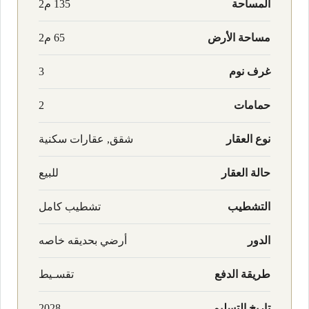
المساحة
135 م2
مساحة الأرض
65 م2
غرف نوم
3
حمامات
2
نوع العقار
شقق, عقارات سكنية
حالة العقار
للبيع
التشطيب
تشطيب كامل
الدور
أرضي بحديقه خاصه
طريقة الدفع
تقسـيط
تاريخ التسليم
2028