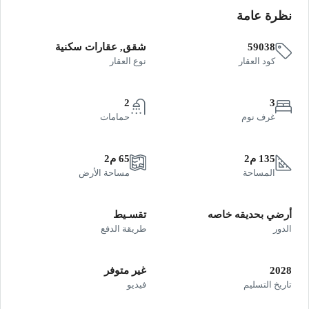
نظرة عامة
59038
شقق, عقارات سكنية
كود العقار
نوع العقار
2
3
غرف نوم
حمامات
135 م2
65 م2
المساحة
مساحة الأرض
أرضي بحديقه خاصه
تقسـيط
الدور
طريقة الدفع
2028
غير متوفر
تاريخ التسليم
فيديو