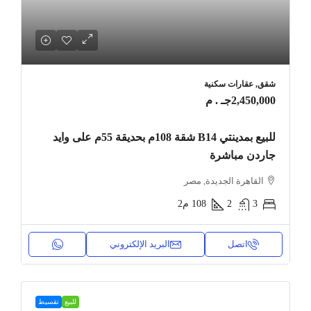
شقق, عقارات سكنية
2,450,000جـ . م
للبيع بمدينتي B14 شقة 108م بحديقة 55م على وايد
جاردن مباشرة
القاهرة الجديدة, مصر
3
2
108
م2
اتصل
البريد الإلكتروني
للبيع
تقسيط