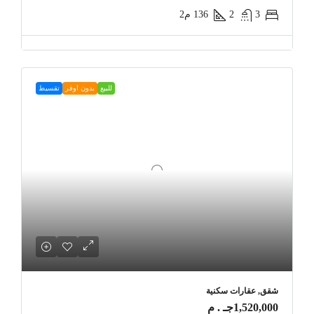
3
2
136
م2
للبيع
بدون اوفر
تقسيط
شقق, عقارات سكنية
1,520,000جـ . م