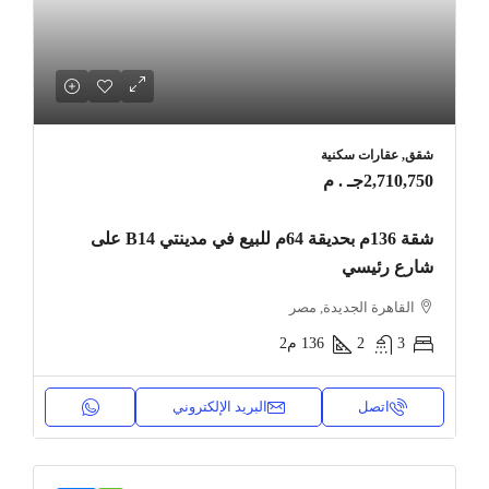
شقق, عقارات سكنية
2,710,750جـ . م
شقة 136م بحديقة 64م للبيع في مدينتي B14 على
شارع رئيسي
القاهرة الجديدة, مصر
3
2
136
م2
اتصل
البريد الإلكتروني