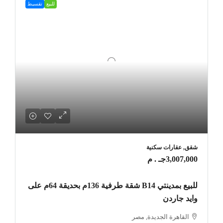
للبيع
تقسيط
شقق, عقارات سكنية
3,007,000جـ . م
للبيع بمدينتي B14 شقة طرفية 136م بحديقة 64م على
وايد جاردن
القاهرة الجديدة, مصر