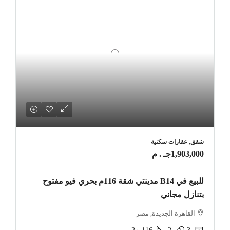
شقق, عقارات سكنية
1,903,000جـ . م
للبيع في B14 مدينتي شقة 116م بحري فيو مفتوح
بتنازل مجاني
القاهرة الجديدة, مصر