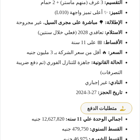
التقسيم:
3 غرف (منهم ماستر) + 2 حمام
التميز:
✨ أعلى تميز واجهة (L010)
الإطلالة:
🌳
مباشرة على مجرى السيل
، غير مجروحة
الاستلام:
تعاقدي 2028 (فعلي خلال سنتين)
الأقساط:
📅 على 11 سنة
السعر:
🔥 أقل من سعر الشركة بـ 3 مليون جنيه
الحالة القانونية:
جاهزة للتنازل الفوري (تم دفع ضريبة
التصرفات)
النادي:
غير إجباري
تاريخ الحجز:
27-3-2024
متطلبات الدفع
اجمالي الوحدة علي 11 سنه:
12,627,820 جنيه
القسط السنوي:
479,750 جنيه
القسط الشهري:
46,975 جنيه