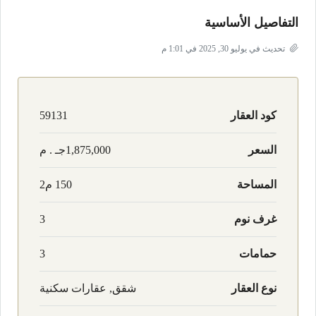
التفاصيل الأساسية
تحديث في يوليو 30, 2025 في 1:01 م
كود العقار
59131
السعر
1,875,000جـ . م
المساحة
150 م2
غرف نوم
3
حمامات
3
نوع العقار
شقق, عقارات سكنية