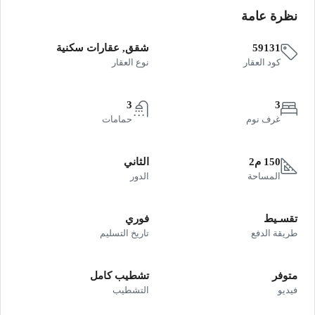
نظرة عامة
59131
شقق, عقارات سكنية
كود العقار
نوع العقار
3
3
غرف نوم
حمامات
150 م2
الثاني
المساحة
الدور
تقسـيط
فوري
طريقة الدفع
تاريخ التسليم
متوفر
تشطيب كامل
فيديو
التشطيب