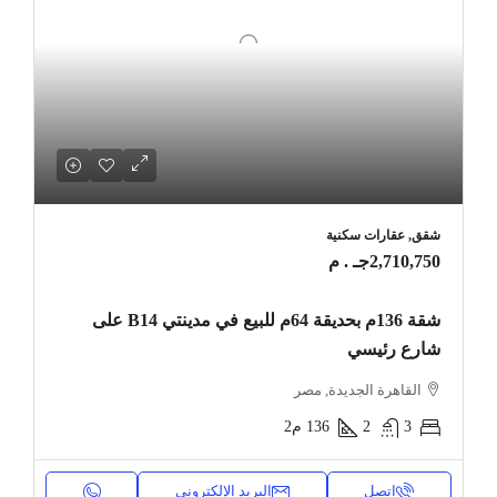
شقق, عقارات سكنية
2,710,750جـ . م
شقة 136م بحديقة 64م للبيع في مدينتي B14 على
شارع رئيسي
القاهرة الجديدة, مصر
3
2
136
م2
اتصل
البريد الإلكتروني