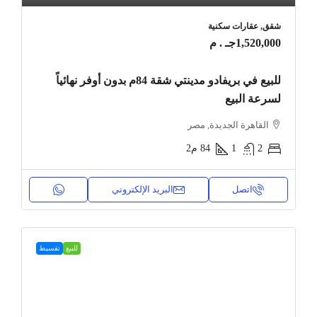
شقق, عقارات سكنية
1,520,000جـ . م
للبيع في بريفادو مدينتي شقة 84م بدون أوفر نهائياً
لسرعة البيع
القاهرة الجديدة, مصر
2
1
84
م2
اتصل
البريد الإلكتروني
للبيع
تقسيط