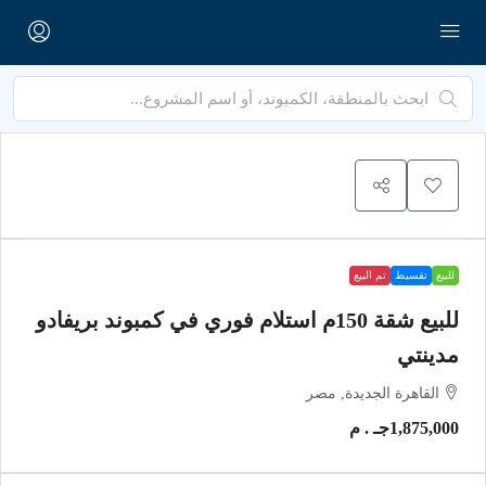
للبيع
تقسيط
تم البيع
للبيع شقة 150م استلام فوري في كمبوند بريفادو
مدينتي
القاهرة الجديدة, مصر
1,875,000جـ . م