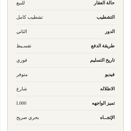
حالة العقار
للبيع
التشطيب
تشطيب كامل
الدور
الثاني
طريقة الدفع
تقسـيط
تاريخ التسليم
فوري
فيديو
متوفر
الاطلاله
شارع
تميز الواجهه
L000
الإتجــاه
بحري صريح