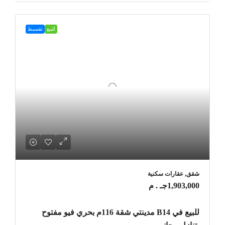
للبيع
تقسيط
شقق, عقارات سكنية
1,903,000جـ . م
للبيع في B14 مدينتي شقة 116م بحري فيو مفتوح