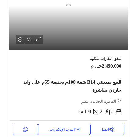
شقق, عقارات سكنية
2,450,000جـ . م
للبيع بمدينتي B14 شقة 108م بحديقة 55م على وايد
جاردن مباشرة
القاهرة الجديدة, مصر
3
2
108
م2
اتصل
البريد الإلكتروني