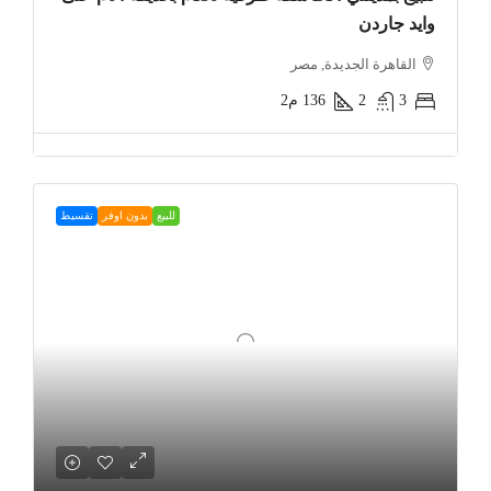
وايد جاردن
القاهرة الجديدة, مصر
3
2
136
م2
للبيع
بدون اوفر
تقسيط