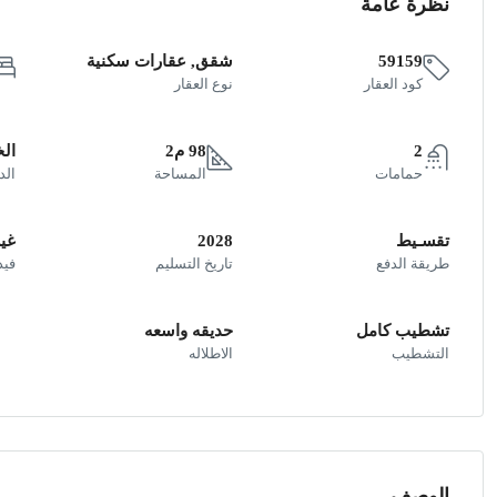
نظرة عامة
59159
شقق, عقارات سكنية
كود العقار
نوع العقار
2
98 م2
ال
حمامات
المساحة
الد
تقسـيط
2028
غير
طريقة الدفع
تاريخ التسليم
فيد
تشطيب كامل
حديقه واسعه
التشطيب
الاطلاله
الوصف