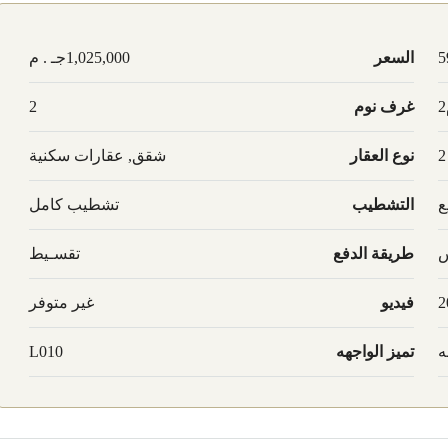
5
السعر
1,025,000جـ . م
غرف نوم
2
2
نوع العقار
شقق, عقارات سكنية
ع
التشطيب
تشطيب كامل
س
طريقة الدفع
تقسـيط
2
فيديو
غير متوفر
ه
تميز الواجهه
L010