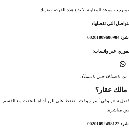
وترتيب موعد للمعاينة. لا تدع هذه الفرصة تفوتك.
تواصل التي تفضلها:
اشر:
00201009600904
لفوري عبر واتساب:
9 مساءً.
مالك عقار؟
أفضل سعر وفي أسرع وقت. اضغط على الزر أدناه للتحدث مع القسم
ص مباشرة.
اشر:
00201092458122