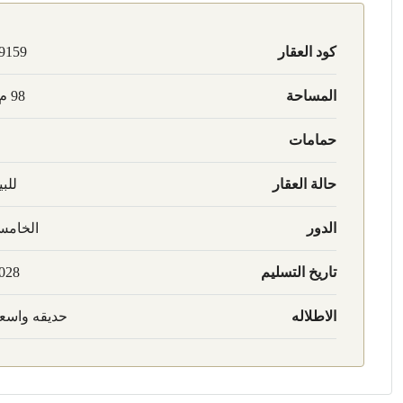
كود العقار
9159
المساحة
98 م2
حمامات
حالة العقار
للبي
الدور
الخام
تاريخ التسليم
028
الاطلاله
حديقه واسع