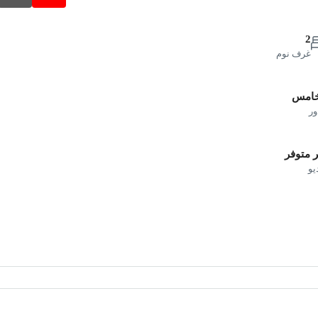
2
غرف نوم
خامس
ور
 متوفر
يو