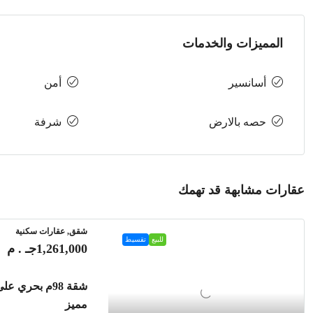
المميزات والخدمات
أسانسير
أمن
حصه بالارض
شرفة
عقارات مشابهة قد تهمك
شقق, عقارات سكنية
للبيع
تقسيط
1,261,000جـ . م
شقة 98م بحري 
مميز