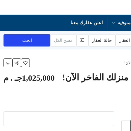
منوفية
اعلن عقارك معنا
العقار
حالة العقار
مسح الكل
ابحث
1,025,000جـ . م