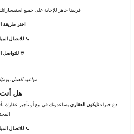
فريقنا جاهز للإجابة على جميع استفساراتك 
اختر طريقة ال
📞
للاتصال المب
💬
للتواصل ا
مواعيد العمل: يوميًا من 9 صباحًا حتى 
هل أنت 
دع خبراء
تايكون العقاري
يساعدونك في بيع أو تأجير عقارك ب
المخت
📞
للاتصال المب