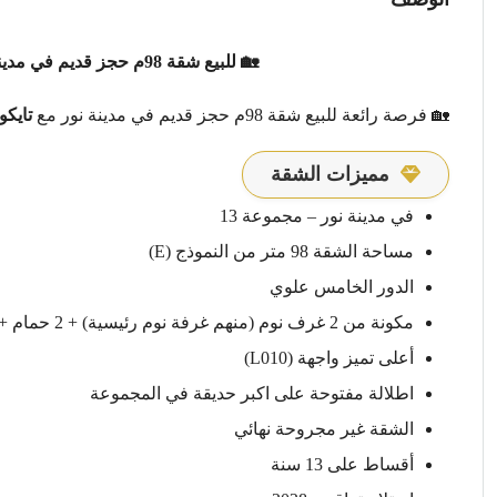
🏡 للبيع شقة 98م حجز قديم في مدينة نور مع تايكون العقاري – الفخامة تبدأ هنا!
🏡 فرصة رائعة للبيع شقة 98م حجز قديم في مدينة نور مع
تايكو
مميزات الشقة
في مدينة نور – مجموعة 13
مساحة الشقة 98 متر من النموذج (E)
الدور الخامس علوي
مكونة من 2 غرف نوم (منهم غرفة نوم رئيسية) + 2 حمام + رسبشن + مطبخ
أعلى تميز واجهة (L010)
اطلالة مفتوحة على اكبر حديقة في المجموعة
الشقة غير مجروحة نهائي
أقساط على 13 سنة