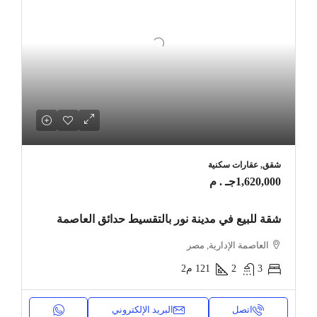
شقق, عقارات سكنية
1,620,000جـ . م
شقة للبيع في مدينة نور بالتقسيط حدائق العاصمة
العاصمة الإدارية, مصر
3
2
121
م2
اتصل
البريد الإلكتروني