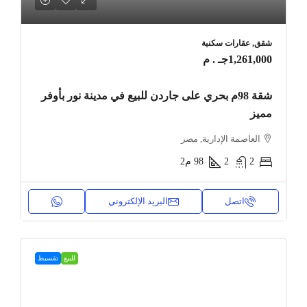
شقق, عقارات سكنية
1,261,000جـ . م
شقة 98م بحري على جاردن للبيع في مدينة نور بأوفر
مميز
العاصمة الإدارية, مصر
2
2
98
م2
اتصل
البريد الإلكتروني
للبيع
تقسيط