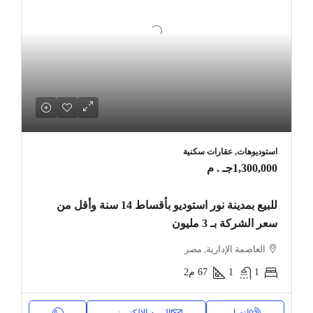
استوديوهات, عقارات سكنية
1,300,000جـ . م
للبيع بمدينة نور استوديو بأقساط 14 سنة وأقل من
سعر الشركة بـ 3 مليون
العاصمة الإدارية, مصر
1
1
67
م2
اتصل
البريد الإلكتروني