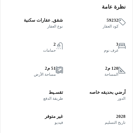
نظرة عامة
59232
شقق, عقارات سكنية
كود العقار
نوع العقار
2
3
غرف نوم
حمامات
120 م2
51 م2
المساحة
مساحة الأرض
أرضي بحديقه خاصه
تقسـيط
الدور
طريقة الدفع
2028
غير متوفر
تاريخ التسليم
فيديو