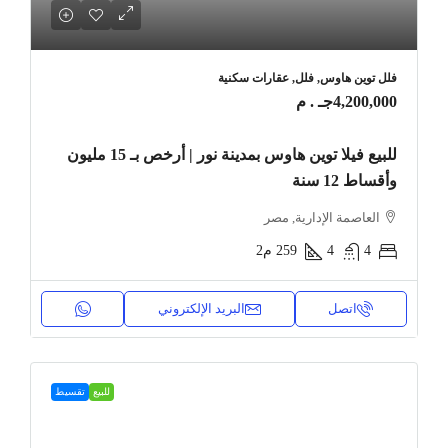
فلل توين هاوس, فلل, عقارات سكنية
4,200,000جـ . م
للبيع فيلا توين هاوس بمدينة نور | أرخص بـ 15 مليون
وأقساط 12 سنة
العاصمة الإدارية, مصر
4
4
259
م2
اتصل
البريد الإلكتروني
للبيع
تقسيط