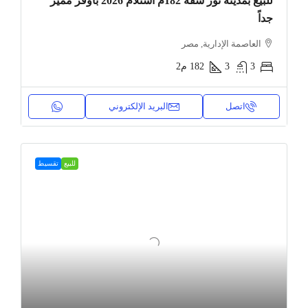
للبيع بمدينة نور شقة 182م استلام 2026 بأوفر مميز
جداً
العاصمة الإدارية, مصر
3
3
182
م2
اتصل
البريد الإلكتروني
للبيع
تقسيط