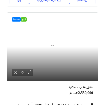
للبيع
تقسيط
شقق, عقارات سكنية
2,550,000جـ . م