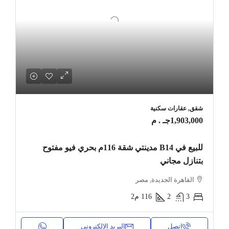
شقق, عقارات سكنية
1,903,000جـ . م
للبيع في B14 مدينتي شقة 116م بحري فيو مفتوح
بتنازل مجاني
القاهرة الجديدة, مصر
3
2
116
م2
اتصل
البريد الإلكتروني