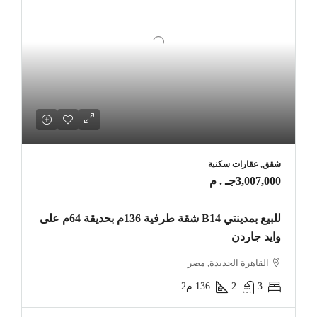
شقق, عقارات سكنية
3,007,000جـ . م
للبيع بمدينتي B14 شقة طرفية 136م بحديقة 64م على
وايد جاردن
القاهرة الجديدة, مصر
3
2
136
م2