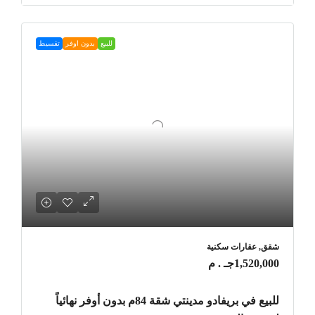
للبيع
بدون اوفر
تقسيط
شقق, عقارات سكنية
1,520,000جـ . م
للبيع في بريفادو مدينتي شقة 84م بدون أوفر نهائياً