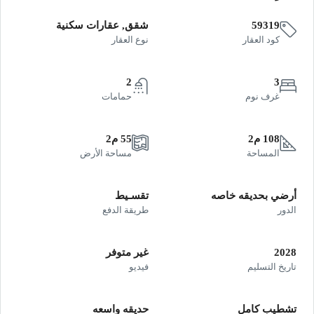
59319
شقق, عقارات سكنية
كود العقار
نوع العقار
2
3
غرف نوم
حمامات
108 م2
55 م2
المساحة
مساحة الأرض
أرضي بحديقه خاصه
تقسـيط
الدور
طريقة الدفع
2028
غير متوفر
تاريخ التسليم
فيديو
تشطيب كامل
حديقه واسعه