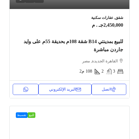
شقق, عقارات سكنية
2,450,000جـ . م
للبيع بمدينتي B14 شقة 108م بحديقة 55م على وايد
جاردن مباشرة
القاهرة الجديدة, مصر
3
2
108
م2
اتصل
البريد الإلكتروني
للبيع
تقسيط