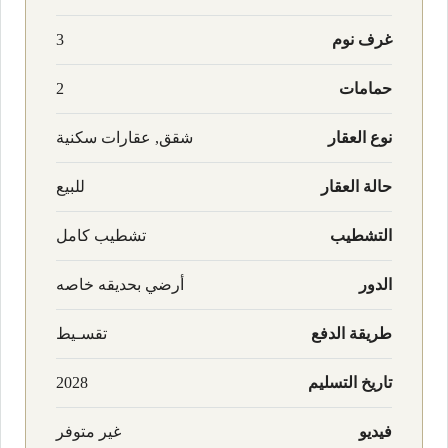
غرف نوم
3
حمامات
2
نوع العقار
شقق, عقارات سكنية
حالة العقار
للبيع
التشطيب
تشطيب كامل
الدور
أرضي بحديقه خاصه
طريقة الدفع
تقسـيط
تاريخ التسليم
2028
فيديو
غير متوفر