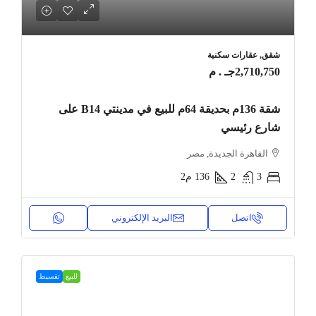
شقق, عقارات سكنية
2,710,750جـ . م
شقة 136م بحديقة 64م للبيع في مدينتي B14 على
شارع رئيسي
القاهرة الجديدة, مصر
3
2
136
م2
اتصل
البريد الإلكتروني
للبيع
تقسيط