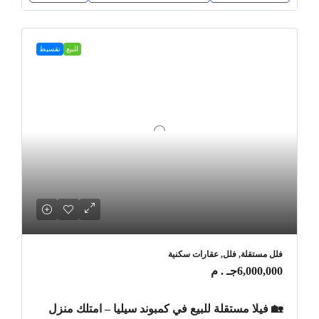
للبيع
تقسيط
فلل مستقلة, فلل, عقارات سكنية
6,000,000جـ . م
🏡 فيلا مستقلة للبيع في كمبوند سيليا – امتلك منزل