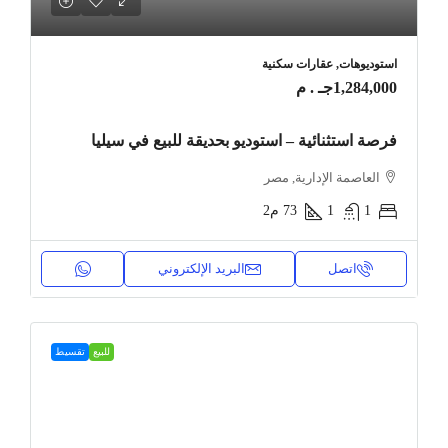
استوديوهات, عقارات سكنية
1,284,000جـ . م
فرصة استثنائية – استوديو بحديقة للبيع في سيليا
العاصمة الإدارية, مصر
1
1
73
م2
اتصل
البريد الإلكتروني
للبيع
تقسيط