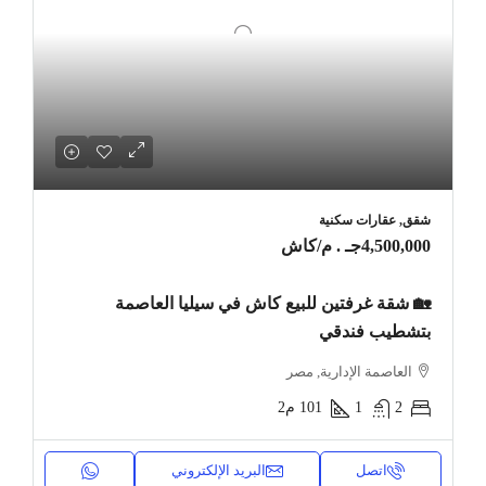
شقق, عقارات سكنية
4,500,000جـ . م
/كاش
🏡 شقة غرفتين للبيع كاش في سيليا العاصمة
بتشطيب فندقي
العاصمة الإدارية, مصر
2
1
101
م2
اتصل
البريد الإلكتروني