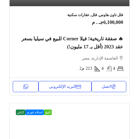
فلل تاون هاوس, فلل, عقارات سكنية
6,100,000جـ . م
🔥 صفقة تاريخية! فيلا Corner للبيع في سيليا بسعر
عقد 2023 (أقل بـ 17 مليون!)
العاصمة الإدارية, مصر
4
4
213
م2
اتصل
البريد الإلكتروني
للبيع
استلام فوري
كـاش