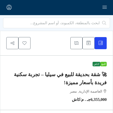
للبيع
كـاش
🚀 شقة بحديقة للبيع في سيليا – تجربة سكنية
فريدة بأسعار مميزة!
العاصمة الإدارية, مصر
6,355,000جـ . م
/كاش