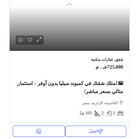
شقق, عقارات سكنية
725,000جـ . م
🌇 امتلك شقتك في كمبوند سيليا بدون أوفر – استثمار
مثالي بسعر مباشر!
العاصمة الإدارية, مصر
2
2
101
م2
اتصل