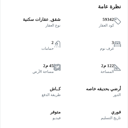
نظرة عامة
59342
شقق, عقارات سكنية
كود العقار
نوع العقار
2
3
غرف نوم
حمامات
122 م2
45 م2
المساحة
مساحة الأرض
أرضي بحديقه خاصه
كــاش
الدور
طريقة الدفع
فوري
متوفر
تاريخ التسليم
فيديو