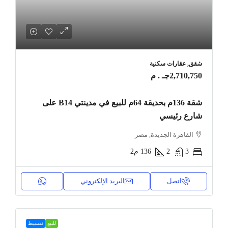
شقق, عقارات سكنية
2,710,750جـ . م
شقة 136م بحديقة 64م للبيع في مدينتي B14 على
شارع رئيسي
القاهرة الجديدة, مصر
3
2
136
م2
اتصل
البريد الإلكتروني
للبيع
تقسيط