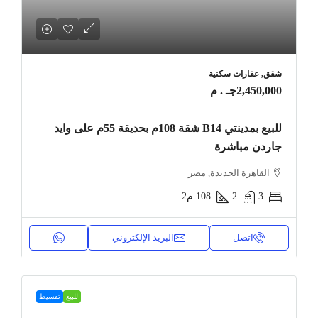
شقق, عقارات سكنية
2,450,000جـ . م
للبيع بمدينتي B14 شقة 108م بحديقة 55م على وايد
جاردن مباشرة
القاهرة الجديدة, مصر
3
2
108
م2
اتصل
البريد الإلكتروني
للبيع
تقسيط