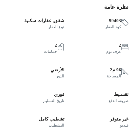
نظرة عامة
59403
شقق, عقارات سكنية
كود العقار
نوع العقار
2
2
غرف نوم
حمامات
96 م2
الأرضي
المساحة
الدور
تقسـيط
فوري
طريقة الدفع
تاريخ التسليم
غير متوفر
تشطيب كامل
فيديو
التشطيب