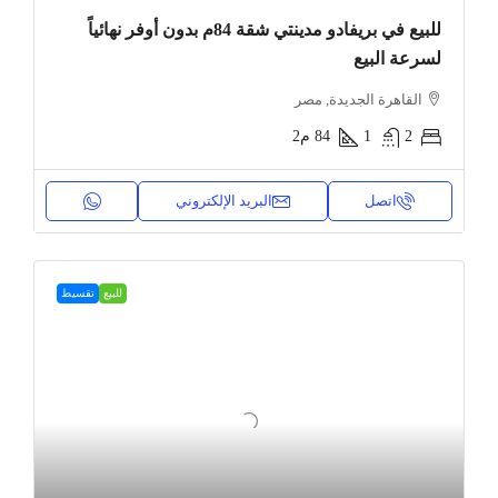
للبيع في بريفادو مدينتي شقة 84م بدون أوفر نهائياً
لسرعة البيع
القاهرة الجديدة, مصر
2
1
84
م2
اتصل
البريد الإلكتروني
للبيع
تقسيط