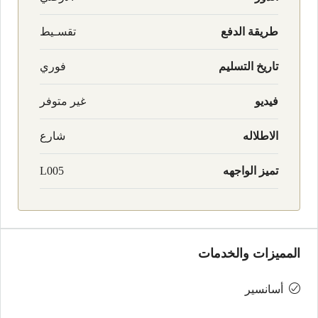
طريقة الدفع
تقسـيط
تاريخ التسليم
فوري
فيديو
غير متوفر
الاطلاله
شارع
تميز الواجهه
L005
المميزات والخدمات
أسانسير