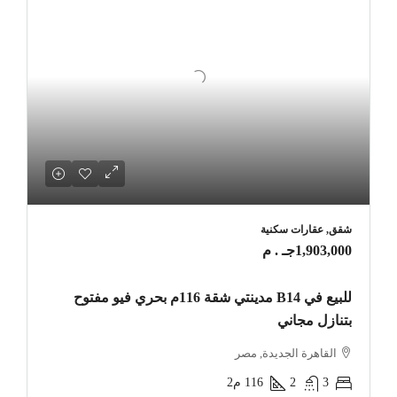
شقق, عقارات سكنية
1,903,000جـ . م
للبيع في B14 مدينتي شقة 116م بحري فيو مفتوح
بتنازل مجاني
القاهرة الجديدة, مصر
3
2
116
م2