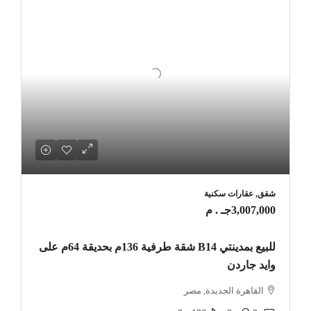
شقق, عقارات سكنية
3,007,000جـ . م
للبيع بمدينتي B14 شقة طرفية 136م بحديقة 64م على
وايد جاردن
القاهرة الجديدة, مصر