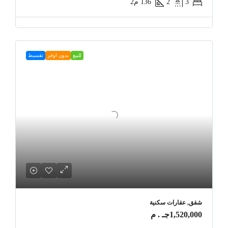
3
2
136
م2
للبيع
بدون اوفر
تقسيط
شقق, عقارات سكنية
1,520,000جـ . م