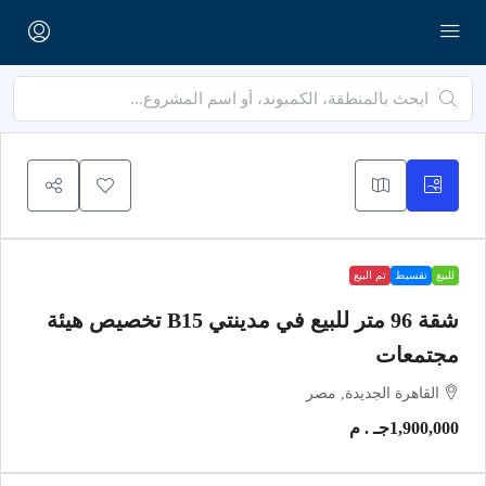
للبيع
تقسيط
تم البيع
شقة 96 متر للبيع في مدينتي B15 تخصيص هيئة
مجتمعات
القاهرة الجديدة, مصر
1,900,000جـ . م