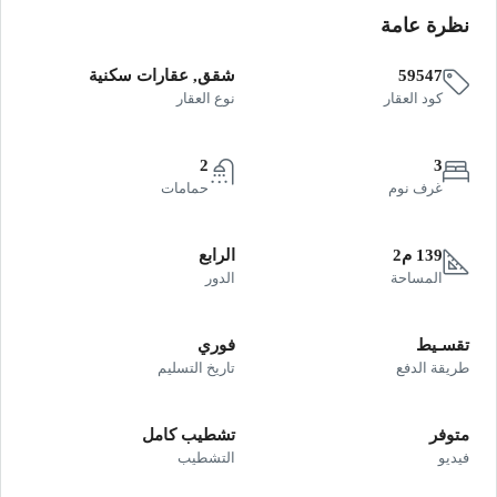
نظرة عامة
59547
شقق, عقارات سكنية
كود العقار
نوع العقار
2
3
غرف نوم
حمامات
139 م2
الرابع
المساحة
الدور
تقسـيط
فوري
طريقة الدفع
تاريخ التسليم
متوفر
تشطيب كامل
فيديو
التشطيب