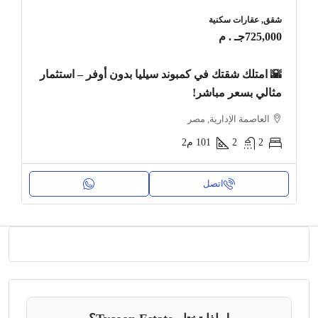
شقق, عقارات سكنية
725,000جـ . م
🌇 امتلك شقتك في كمبوند سيليا بدون أوفر – استثمار
مثالي بسعر مباشر!
العاصمة الإدارية, مصر
2
2
101
م2
اتصل