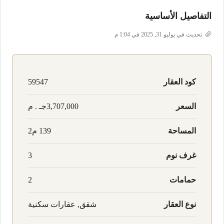
التفاصيل الأساسية
تحديث في يوليو 31, 2025 في 1:04 م
كود العقار
59547
السعر
3,707,000جـ . م
المساحة
139 م2
غرف نوم
3
حمامات
2
نوع العقار
شقق, عقارات سكنية