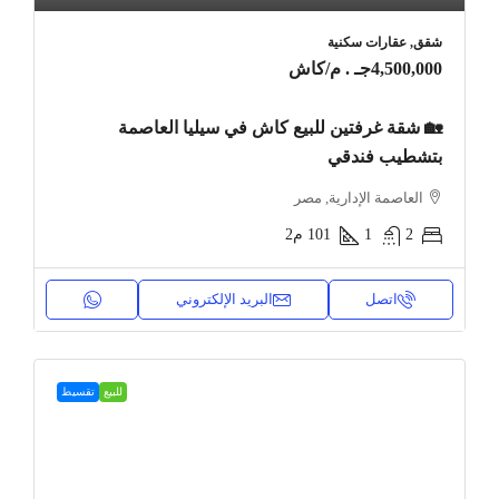
شقق, عقارات سكنية
4,500,000جـ . م
/كاش
🏡 شقة غرفتين للبيع كاش في سيليا العاصمة
بتشطيب فندقي
العاصمة الإدارية, مصر
2
1
101
م2
اتصل
البريد الإلكتروني
للبيع
تقسيط