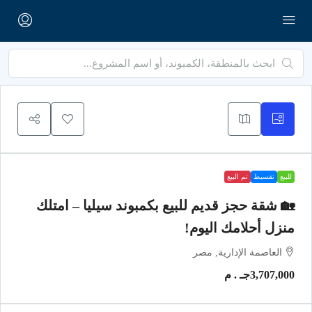
للبيع
تقسيط
تم البيع
🏡 شقة حجز قديم للبيع بكمبوند سيليا – امتلك
منزل أحلامك اليوم!
العاصمة الإدارية, مصر
3,707,000جـ . م