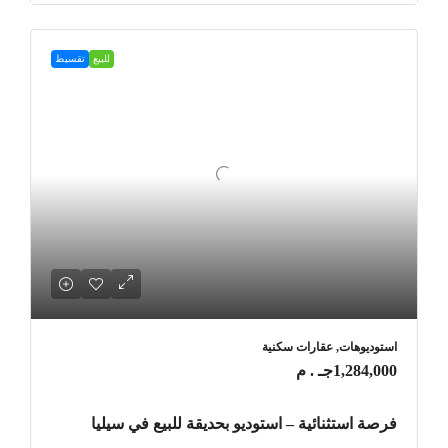
للبيع
تقسيط
استوديوهات, عقارات سكنية
1,284,000جـ . م
فرصة استثنائية – استوديو بحديقة للبيع في سيليا