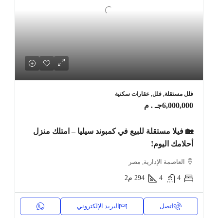
فلل مستقلة, فلل, عقارات سكنية
6,000,000جـ . م
🏡 فيلا مستقلة للبيع في كمبوند سيليا – امتلك منزل
أحلامك اليوم!
العاصمة الإدارية, مصر
4
4
294
م2
اتصل
البريد الإلكتروني