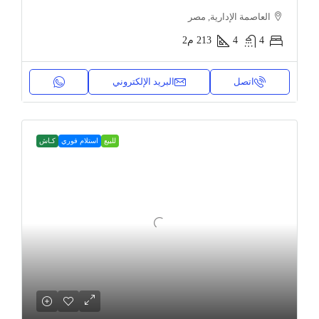
العاصمة الإدارية, مصر
4
4
213
م2
اتصل
البريد الإلكتروني
للبيع
استلام فوري
كـاش