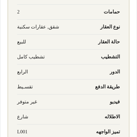
حمامات
2
نوع العقار
شقق, عقارات سكنية
حالة العقار
للبيع
التشطيب
تشطيب كامل
الدور
الرابع
طريقة الدفع
تقسـيط
فيديو
غير متوفر
الاطلاله
شارع
تميز الواجهه
L001