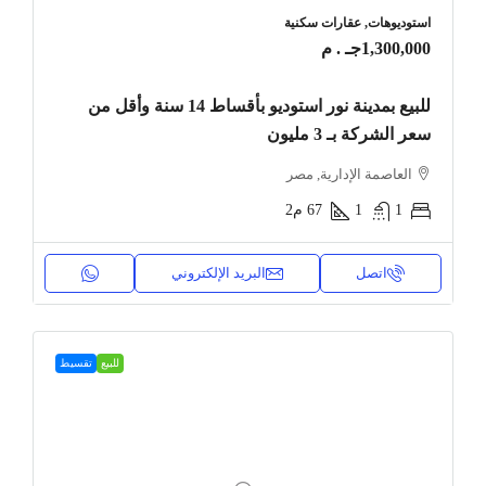
استوديوهات, عقارات سكنية
1,300,000جـ . م
للبيع بمدينة نور استوديو بأقساط 14 سنة وأقل من
سعر الشركة بـ 3 مليون
العاصمة الإدارية, مصر
1
1
67
م2
اتصل
البريد الإلكتروني
للبيع
تقسيط