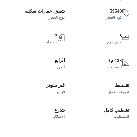
59549
شقق, عقارات سكنية
كود العقار
نوع العقار
2
3
غرف نوم
حمامات
123 م2
الرابع
المساحة
الدور
تقسـيط
غير متوفر
طريقة الدفع
فيديو
تشطيب كامل
شارع
التشطيب
الاطلاله