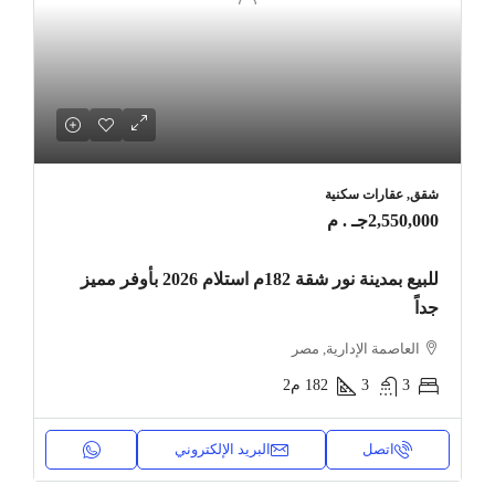
شقق, عقارات سكنية
2,550,000جـ . م
للبيع بمدينة نور شقة 182م استلام 2026 بأوفر مميز
جداً
العاصمة الإدارية, مصر
3
3
182
م2
اتصل
البريد الإلكتروني