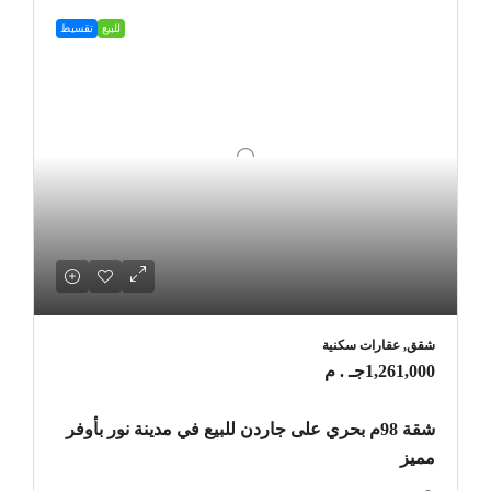
للبيع
تقسيط
شقق, عقارات سكنية
1,261,000جـ . م
شقة 98م بحري على جاردن للبيع في مدينة نور بأوفر
مميز