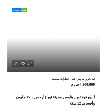
للبيع
تقسيط
فلل توين هاوس, فلل, عقارات سكنية
4,200,000جـ . م
للبيع فيلا توين هاوس بمدينة نور | أرخص بـ 15 مليون
وأقساط 12 سنة