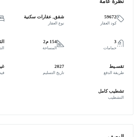
نظرة عامة
59672
شقق, عقارات سكنية
كود العقار
نوع العقار
3
154 م2
الث
حمامات
المساحة
الد
تقسـيط
2027
غير
طريقة الدفع
تاريخ التسليم
فيد
تشطيب كامل
التشطيب
الوصف