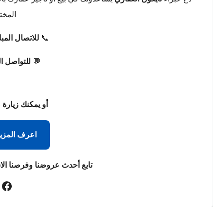
المخت
📞
للاتصال المب
💬
للتواصل ا
أو يمكنك زيارة 
اعرف المزي
تابع أحدث عروضنا وفرصنا الا