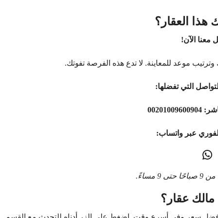
 هذا العقار؟
 معنا الآن!
وترتيب موعد للمعاينة. لا تدع هذه الفرصة تفوتك.
تواصل التي تفضلها:
اشر:
00201009600904
لفوري عبر واتساب:
9 مساءً.
مالك عقار؟
أفضل سعر وفي أسرع وقت. اضغط على الزر أدناه للتحدث مع القسم