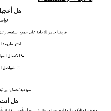
هل أعجبك
تواصل
فريقنا جاهز للإجابة على جميع استفساراتك 
اختر طريقة ال
📞
للاتصال المب
💬
للتواصل ا
مواعيد العمل: يوميًا من 9 صباحًا حتى 
هل أنت 
دع خبراء
تايكون العقاري
يساعدونك في بيع أو تأجير عقارك ب