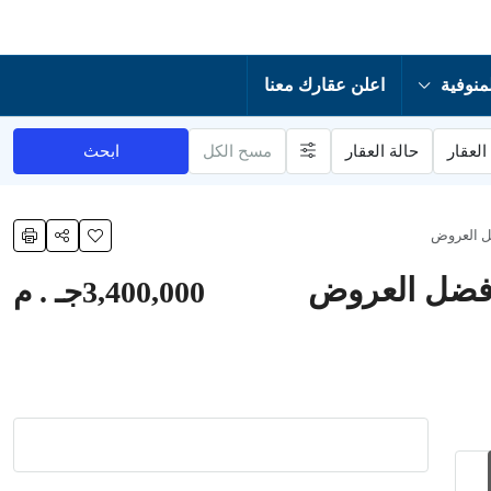
منوفية
اعلن عقارك معنا
العقار
حالة العقار
مسح الكل
ابحث
ضل العروض
أفضل العروض
3,400,000جـ . م