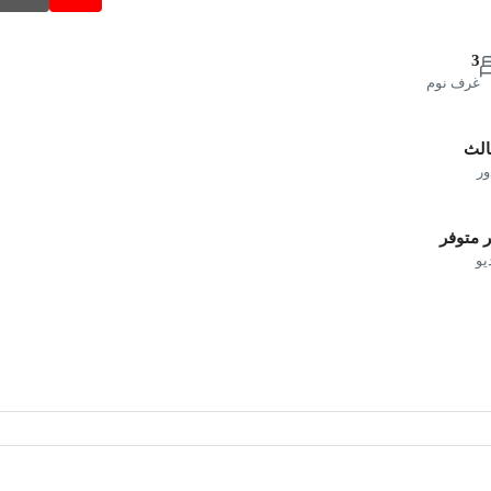
3
غرف نوم
الث
ور
 متوفر
يو