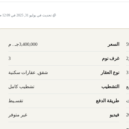
تحديث في يوليو 31, 2025 في 12:09 م
5
السعر
3,400,000جـ . م
غرف نوم
3
3
نوع العقار
شقق, عقارات سكنية
ع
التشطيب
تشطيب كامل
ث
طريقة الدفع
تقسـيط
2
فيديو
غير متوفر
ح