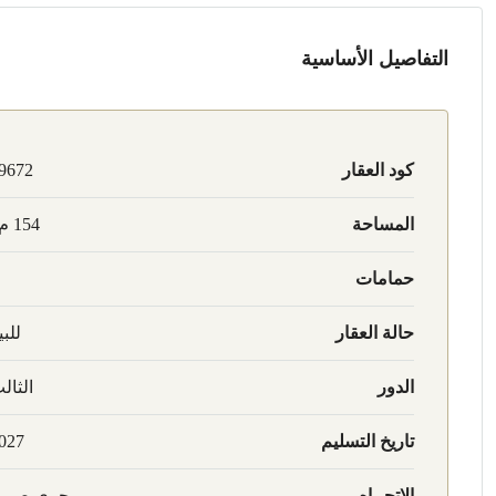
التفاصيل الأساسية
كود العقار
9672
المساحة
154 م2
حمامات
حالة العقار
للبي
الدور
الثال
تاريخ التسليم
027
الإتجــاه
بحري صري