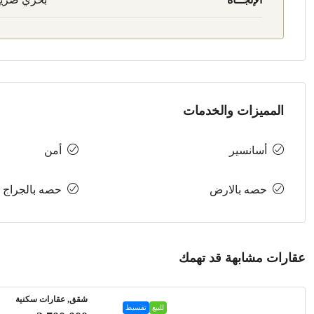
المميزات والخدمات
أسانسير
أمن
حصه بالارض
حصه بالجراج
عقارات مشابهة قد تهمك
شقق, عقارات سكنية
للبيع
تقسيط