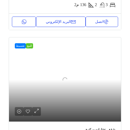
3
2
136
م2
اتصل
البريد الإلكتروني
للبيع
تقسيط
شقق, عقارات سكنية