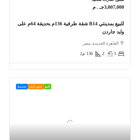
3,007,000جـ . م
للبيع بمدينتي B14 شقة طرفية 136م بحديقة 64م على
وايد جاردن
القاهرة الجديدة, مصر
3
2
136
م2
للبيع
بدون اوفر
تقسيط