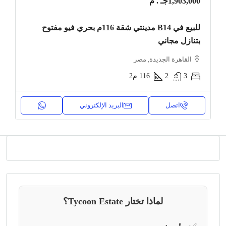
1,903,000جـ . م
للبيع في B14 مدينتي شقة 116م بحري فيو مفتوح
بتنازل مجاني
القاهرة الجديدة, مصر
3
2
116
م2
اتصل
البريد الإلكتروني
لماذا تختار Tycoon Estate؟