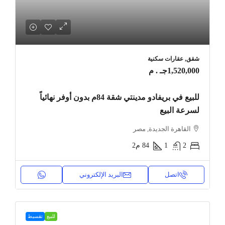
شقق, عقارات سكنية
1,520,000جـ . م
للبيع في بريفادو مدينتي شقة 84م بدون أوفر نهائياً
لسرعة البيع
القاهرة الجديدة, مصر
2
1
84
م2
اتصل
البريد الإلكتروني
للبيع
تقسيط