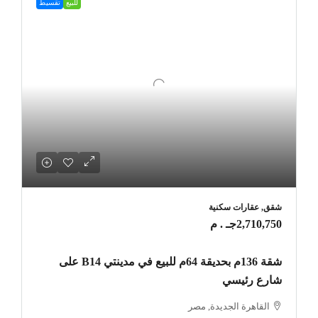
للبيع
تقسيط
شقق, عقارات سكنية
2,710,750جـ . م
شقة 136م بحديقة 64م للبيع في مدينتي B14 على
شارع رئيسي
القاهرة الجديدة, مصر