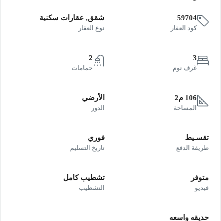
59704
شقق, عقارات سكنية
كود العقار
نوع العقار
2
3
غرف نوم
حمامات
106 م2
الأرضي
المساحة
الدور
تقسـيط
فوري
طريقة الدفع
تاريخ التسليم
متوفر
تشطيب كامل
فيديو
التشطيب
حديقه واسعه