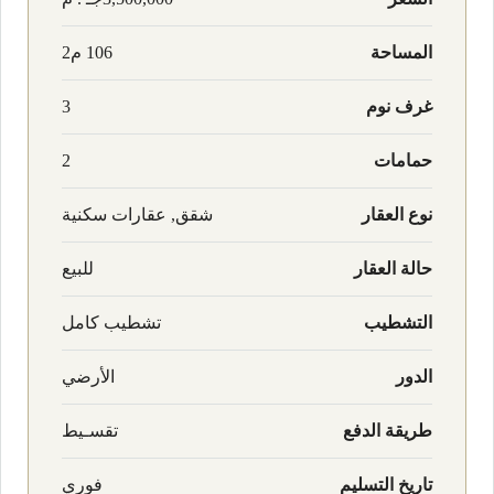
المساحة
106 م2
غرف نوم
3
حمامات
2
نوع العقار
شقق, عقارات سكنية
حالة العقار
للبيع
التشطيب
تشطيب كامل
الدور
الأرضي
طريقة الدفع
تقسـيط
تاريخ التسليم
فوري