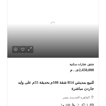
شقق, عقارات سكنية
2,450,000جـ . م
للبيع بمدينتي B14 شقة 108م بحديقة 55م على وايد
جاردن مباشرة
القاهرة الجديدة, مصر
3
2
108
م2