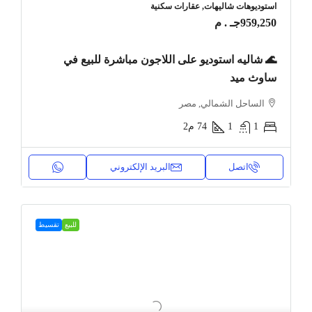
استوديوهات شاليهات, عقارات سكنية
959,250جـ . م
🌊 شاليه استوديو على اللاجون مباشرة للبيع في
ساوث ميد
الساحل الشمالي, مصر
1
1
74
م2
اتصل
البريد الإلكتروني
للبيع
تقسيط