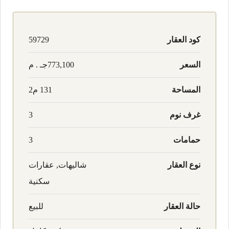
كود العقار
59729
السعر
773,100جـ . م
المساحة
131 م2
غرف نوم
3
حمامات
3
نوع العقار
شاليهات, عقارات
سكنية
حالة العقار
للبيع