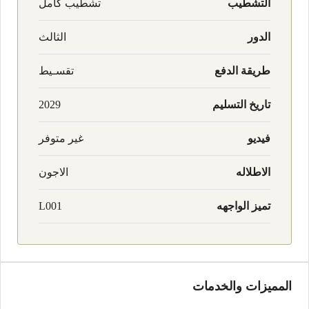
التشطيب
تشطيب كامل
الدور
الثالث
طريقة الدفع
تقسـيط
تاريخ التسليم
2029
فيديو
غير متوفر
الاطلاله
الاجون
تميز الواجهه
L001
المميزات والخدمات