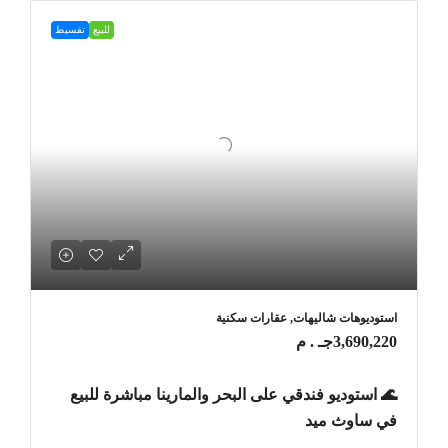
للبيع
تقسيط
استوديوهات شاليهات, عقارات سكنية
3,690,220جـ . م
🌊 استوديو فندقي على البحر والمارينا مباشرة للبيع
في ساوث ميد