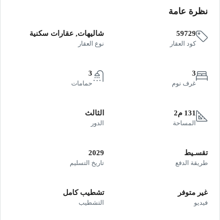
نظرة عامة
59729
شاليهات, عقارات سكنية
كود العقار
نوع العقار
3
3
غرف نوم
حمامات
131 م2
الثالث
المساحة
الدور
تقسـيط
2029
طريقة الدفع
تاريخ التسليم
غير متوفر
تشطيب كامل
فيديو
التشطيب