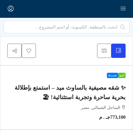
للبيع
تقسيط
✨ شقه مصيفية بالساوث ميد – استمتع بإطلالة
بحرية ساحرة وتجربة استثنائية! 🏖️
الساحل الشمالي, مصر
773,100جـ . م