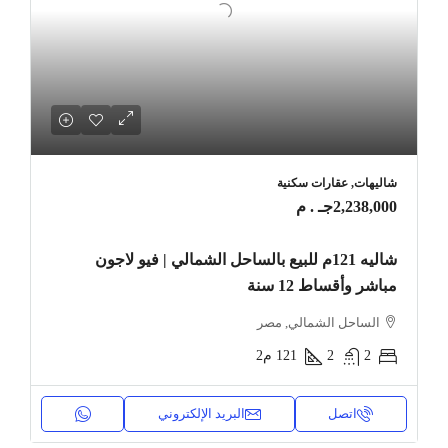
شاليهات, عقارات سكنية
2,238,000جـ . م
شاليه 121م للبيع بالساحل الشمالي | فيو لاجون
مباشر وأقساط 12 سنة
الساحل الشمالي, مصر
2
2
121
م2
اتصل
البريد الإلكتروني