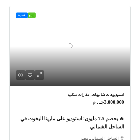
للبيع
تقسيط
استوديوهات شاليهات, عقارات سكنية
3,000,000جـ . م
🔥 بخصم 7.5 مليون! استوديو على مارينا اليخوت في
الساحل الشمالي
الساحل الشمالي, مصر