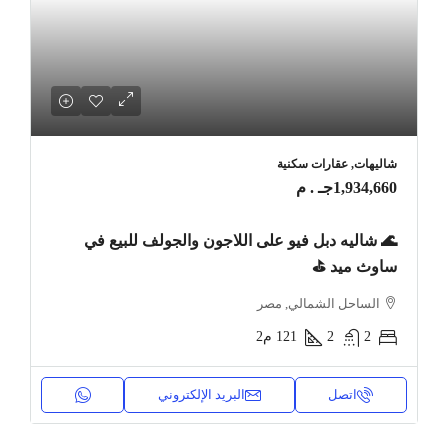
شاليهات, عقارات سكنية
1,934,660جـ . م
🌊 شاليه دبل فيو على اللاجون والجولف للبيع في
ساوث ميد ⛳
الساحل الشمالي, مصر
2
2
121
م2
اتصل
البريد الإلكتروني