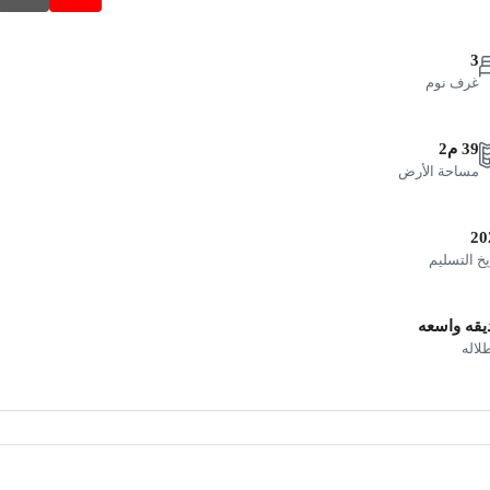
3
غرف نوم
39 م2
مساحة الأرض
20
يخ التسليم
يقه واسعه
طلاله