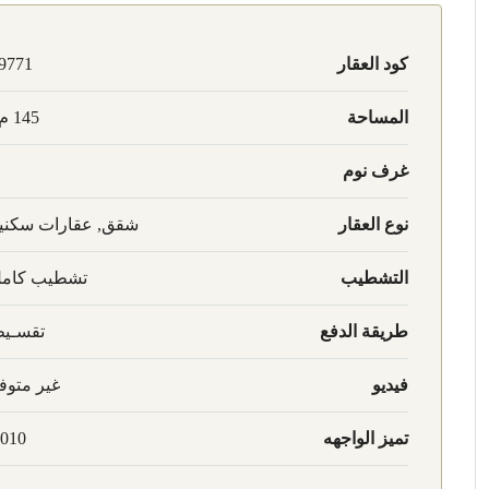
كود العقار
9771
المساحة
145 م2
غرف نوم
نوع العقار
شقق, عقارات سكني
التشطيب
تشطيب كام
طريقة الدفع
تقسـي
فيديو
غير متوف
تميز الواجهه
010