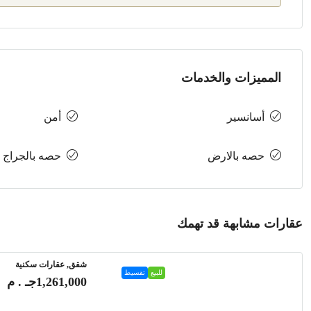
المميزات والخدمات
أسانسير
أمن
حصه بالارض
حصه بالجراج
عقارات مشابهة قد تهمك
شقق, عقارات سكنية
للبيع
تقسيط
1,261,000جـ . م