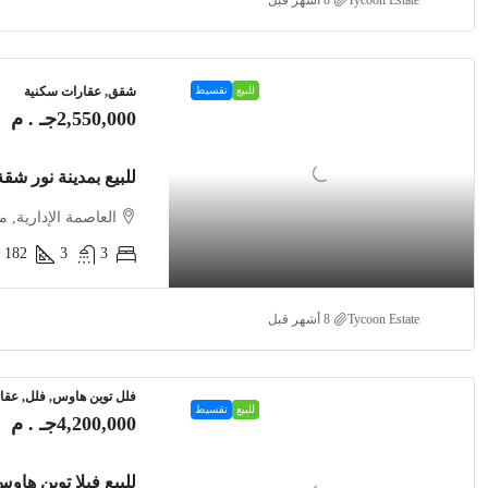
Tycoon Estate
للبيع
تقسيط
شقق, عقارات سكنية
2,550,000جـ . م
للبيع بمدينة نور شقة 182م استلام 2026 بأوفر مميز ج
العاصمة الإدارية, 
182
3
3
Tycoon Estate
فلل توين هاوس, فلل, عقا
للبيع
تقسيط
4,200,000جـ . م