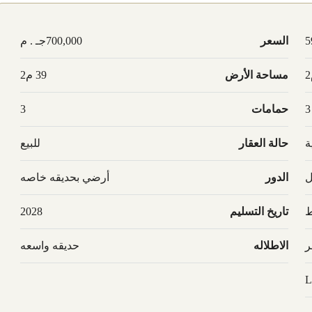
5
السعر
700,000جـ . م
مساحة الأرض
39 م2
3
حمامات
3
ة
حالة العقار
للبيع
ل
الدور
أرضي بحديقه خاصه
ط
تاريخ التسليم
2028
ر
الاطلاله
حديقه واسعه
L