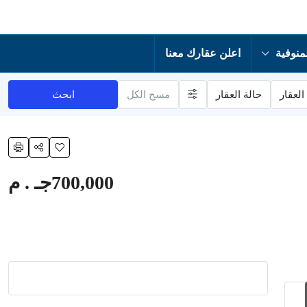
منوفية
اعلن عقارك معنا
العقار
حالة العقار
مسح الكل
ابحث
700,000جـ . م