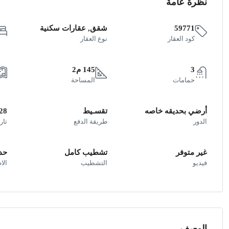
نظرة عامة
59771
شقق, عقارات سكنية
كود العقار
نوع العقار
3
145 م2
حمامات
المساحة
أرضي بحديقه خاصه
تقسـيط
28
الدور
طريقة الدفع
تار
غير متوفر
تشطيب كامل
حد
فيديو
التشطيب
الا
الوصف