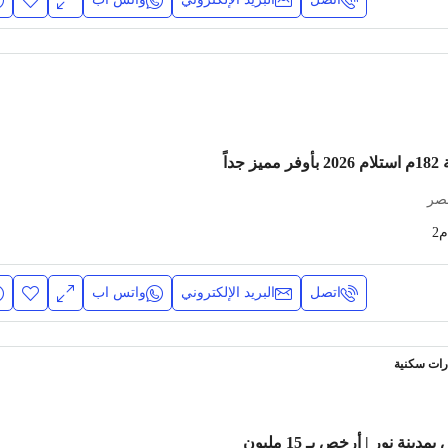
داً
مصر
م2
اتصل
البريد الإلكتروني
واتس اب
رات سكنية
للبيع فيلا توين هاوس بمدينة نور | أرخص بـ 15 مليون