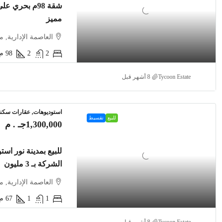
شقة 98م بحري 
مميز
العاصمة الإدارية, 
2
2
98
م2
Tycoon Estate
استوديوهات, عقارات سكني
للبيع
تقسيط
1,300,000جـ . م
الشركة بـ 3 مليون
العاصمة الإدارية, 
1
1
67
م2