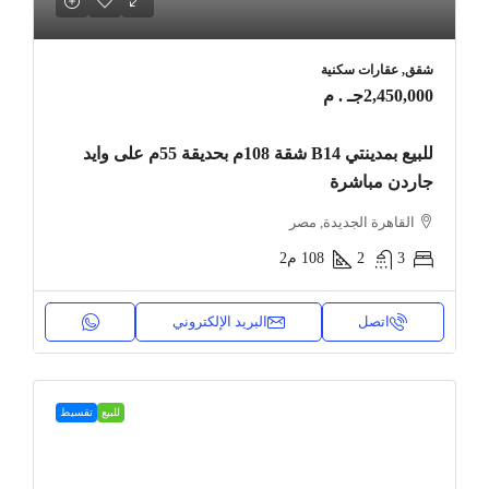
شقق, عقارات سكنية
2,450,000جـ . م
للبيع بمدينتي B14 شقة 108م بحديقة 55م على وايد
جاردن مباشرة
القاهرة الجديدة, مصر
3
2
108
م2
اتصل
البريد الإلكتروني
للبيع
تقسيط