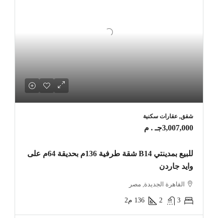
شقق, عقارات سكنية
3,007,000جـ . م
للبيع بمدينتي B14 شقة طرفية 136م بحديقة 64م على
وايد جاردن
القاهرة الجديدة, مصر
3
2
136
م2