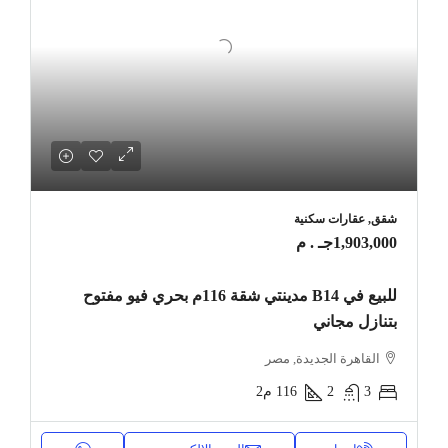
شقق, عقارات سكنية
1,903,000جـ . م
للبيع في B14 مدينتي شقة 116م بحري فيو مفتوح
بتنازل مجاني
القاهرة الجديدة, مصر
3
2
116
م2