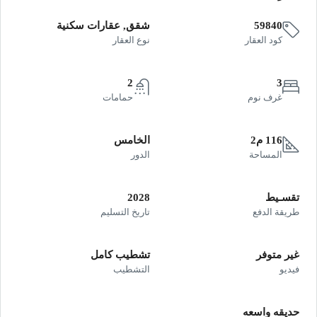
59840
شقق, عقارات سكنية
كود العقار
نوع العقار
2
3
غرف نوم
حمامات
116 م2
الخامس
المساحة
الدور
تقسـيط
2028
طريقة الدفع
تاريخ التسليم
غير متوفر
تشطيب كامل
فيديو
التشطيب
حديقه واسعه