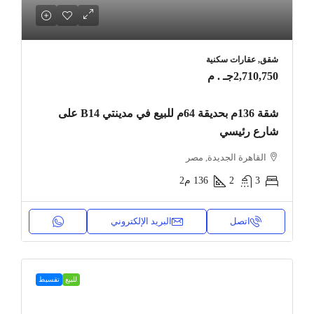
شقق, عقارات سكنية
2,710,750جـ . م
شقة 136م بحديقة 64م للبيع في مدينتي B14 على
شارع رئيسي
القاهرة الجديدة, مصر
3
2
136
م2
اتصل
البريد الإلكتروني
للبيع
تقسيط