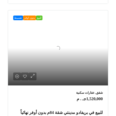
للبيع
بدون اوفر
تقسيط
شقق, عقارات سكنية
1,520,000جـ . م
للبيع في بريفادو مدينتي شقة 84م بدون أوفر نهائياً