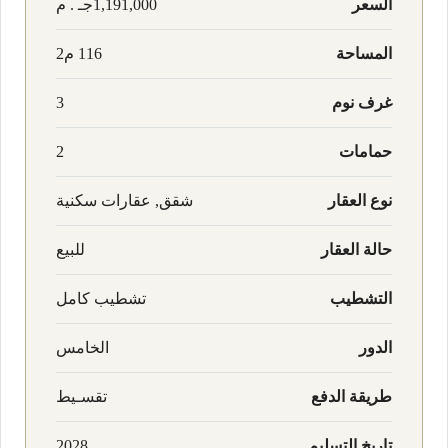
السعر
1,191,000جـ . م
المساحة
116 م2
غرف نوم
3
حمامات
2
نوع العقار
شقق, عقارات سكنية
حالة العقار
للبيع
التشطيب
تشطيب كامل
الدور
الخامس
طريقة الدفع
تقسـيط
تاريخ التسليم
2028