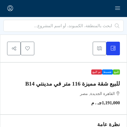
للبيع
تقسيط
تم البيع
للبيع شقة مميزة 116 متر في مدينتي B14
القاهرة الجديدة, مصر
1,191,000جـ . م
نظرة عامة